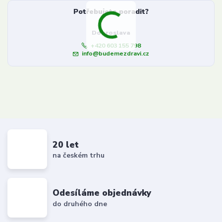
Potřebujete poradit?
Dobroslava
+420 603 155 798
info@budemezdravi.cz
20 let
na českém trhu
Odesíláme objednávky
do druhého dne