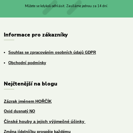
Můžete se kdykoli odhlásit. Zasíláme jednou za 14 dní.
Informace pro zákazníky
Souhlas se zpracováním osobních údajů GDPR
Obchodní podmínky
Nejčtenější na blogu
Zázrak jménem HOŘČÍK
Oxid dusnatý NO
Čínské houby a jejich výjimečné účinky
Změna jídelníčku prospěje každému