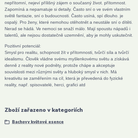
nepřítomní, nejeví přílišný zájem o současný život. přítomnost.
Zapomíná a nepamatuje si detaily. Často sní o ve svém vlastním
světě fantazie, sní o budoucnosti. Často usíná, spí dlouho. je
ospalý. Pro ženy, které nemohou otěhotnět a neustále sní o dítěti.
Nerad se hádá. Ve nemoci se snaží málo. Mají spoustu nápadů i
talentů, ale nejsou dostatečně uzemnění, aby je mohly uskutečnit.
Pozitivní potenciál:
Smysl pro realitu, schopnost žít v přítomnosti, tvůrčí síla a tvůrčí
idealismu. Člověk vládne svému myšlenkovému světu a získává
denně z reality nové podněty, protože chápe a akceptuje
souvislosti mezi různými světy a hluboký smysl v nich. Má
kreativitu se zaměřením na cíl, která je převedená do fyzické
reality, např. spisovatelé, herci, grafici atd
Zboží zařazeno v kategoriích
Bachovy květové esence