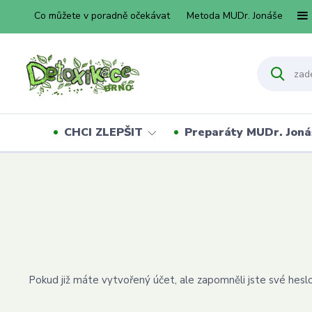
Co můžete v poradně očekávat
Metoda MUDr. Jonáše
CHCI ZLEPŠIT
Preparáty MUDr. Joná
Pokud již máte vytvořený účet, ale zapomněli jste své heslo