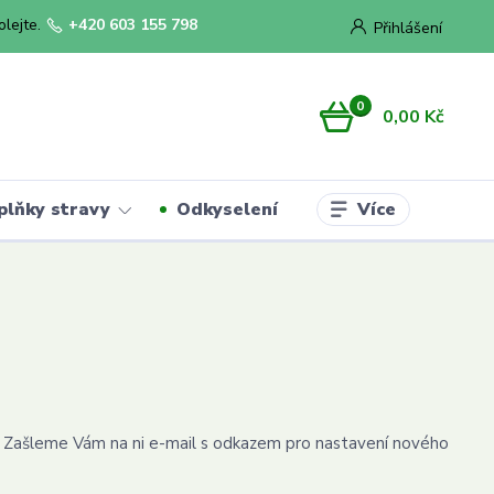
olejte.
+420 603 155 798
Přihlášení
0
0,00 Kč
Více
plňky stravy
Odkyselení
aci. Zašleme Vám na ni e-mail s odkazem pro nastavení nového