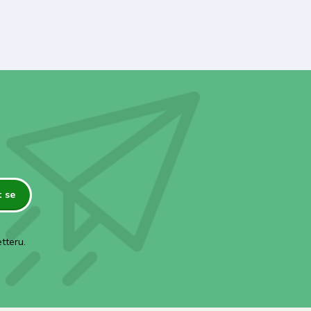
t se
tteru.