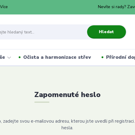
Nevíte si rady? Zav
Více
Hledat
še
Očista a harmonizace střev
Přírodní do
Zapomenuté heslo
, zadejte svou e-mailovou adresu, kterou jste uvedli při registr
hesla.