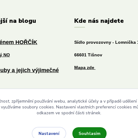
jší na blogu
Kde nás najdete
ménem HOŘČÍK
Sídlo provozovny - Lomnička 
tý NO
66601 Tišnov
Mapa zde
uby a jejich výjimečné
níčku prospěje každému
čnost, zpříjemnění používání webu, analytické účely a v případě udělení
y využíváme soubory cookies. Nastavení vlastních preferencí cookies mů
odkazem ve spodní části stránek.
Upravit sběr cookies.
Souhlasím
Nastavení