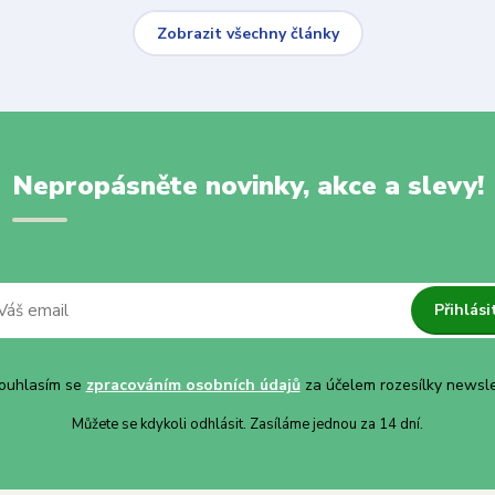
Zobrazit všechny články
Nepropásněte novinky, akce a slevy!
Přihlási
uhlasím se
zpracováním osobních údajů
za účelem rozesílky newsle
Můžete se kdykoli odhlásit. Zasíláme jednou za 14 dní.