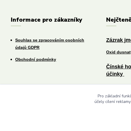
Informace pro zákazníky
Nejčteně
Zázrak j
Souhlas se zpracováním osobních
údajů GDPR
Oxid dusna
Obchodní podmínky
Čínské ho
účinky
Změna jídel
Pro základní funk
účely cílení reklam