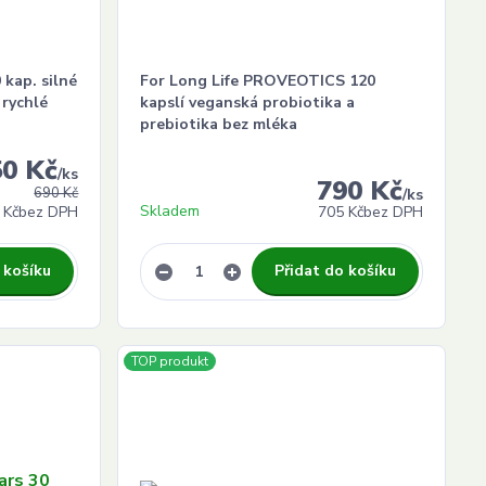
 kap. silné
For Long Life PROVEOTICS 120
 rychlé
kapslí veganská probiotika a
prebiotika bez mléka
50 Kč
/
ks
790 Kč
690 Kč
/
ks
Skladem
 Kč
bez DPH
705 Kč
bez DPH
 košíku
Přidat do košíku
TOP produkt