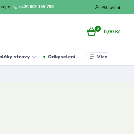
olejte.
+420 603 155 798
Přihlášení
0
0,00 Kč
Více
plňky stravy
Odkyselení