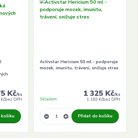
0
Activstar Hericium 50 ml - podporuje
mozek, imunitu, trávení, snižuje stres
vých
75 Kč
1 325 Kč
/
ks
/
ks
Skladem
 Kč
bez DPH
1 183 Kč
bez DPH
 košíku
Přidat do košíku