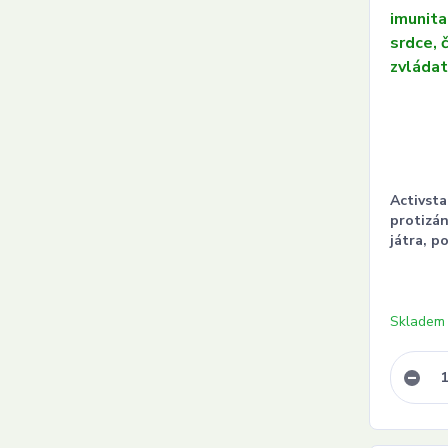
Activsta
protizán
játra, p
Skladem