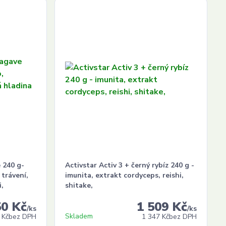
 240 g-
Activstar Activ 3 + černý rybíz 240 g -
 trávení,
imunita, extrakt cordyceps, reishi,
i,
shitake,
50 Kč
1 509 Kč
/
ks
/
ks
Skladem
 Kč
bez DPH
1 347 Kč
bez DPH