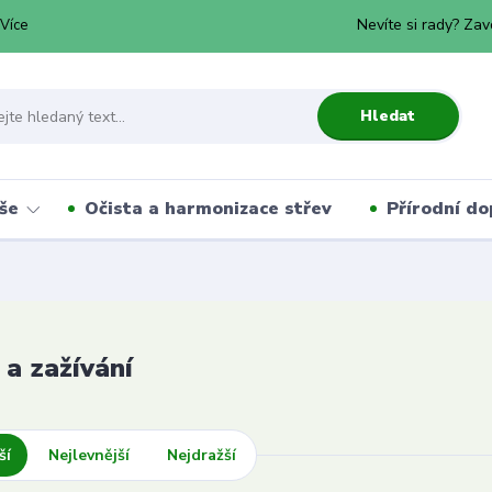
Nevíte si rady? Zav
Více
Hledat
še
Očista a harmonizace střev
Přírodní do
 a zažívání
ší
Nejlevnější
Nejdražší