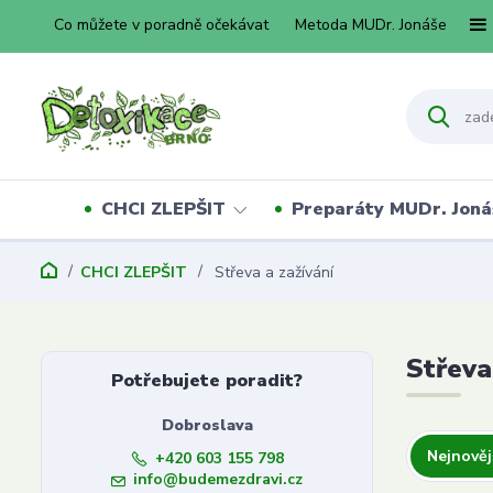
Co můžete v poradně očekávat
Metoda MUDr. Jonáše
CHCI ZLEPŠIT
Preparáty MUDr. Joná
CHCI ZLEPŠIT
Střeva a zažívání
Střeva
Potřebujete poradit?
Dobroslava
Nejnověj
+420 603 155 798
info@budemezdravi.cz