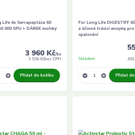
 Life 4x Serrapeptáza 60
For Long Life DIGESTIFF 60
250 000 SPU + DÁREK mořský
a účinné trávicí enzymy pro
spalování
5
3 960 Kč
/
ks
Skladem
3 536 Kč
bez DPH
491
Přidat do košíku
Přidat do