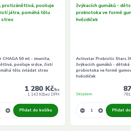
r CHAGA 50 ml - imunita,
Activstar Probiotic Stars 3
ětlivá, posiluje srdce, čistí
žvýkacích gumáků - dětská
omáhá tělu zvládat stres
probiotoka ve formě gumo
hvězdiček
1 280 Kč
8
/
ks
Skladem
1 143 Kč
bez DPH
781
Přidat do košíku
Přidat do