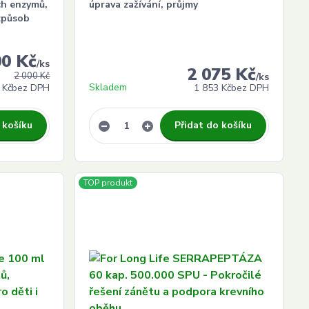
ch enzymů,
úprava zažívání, průjmy
 způsob
00 Kč
/
ks
2 075 Kč
2 000 Kč
/
ks
Skladem
 Kč
bez DPH
1 853 Kč
bez DPH
 košíku
Přidat do košíku
TOP produkt