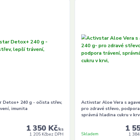
r Detox+ 240 g - očista střev,
Activstar Aloe Vera s agave
ávení, imunita
pro zdravé střevo, podpora
správná hladina cukru v krv
1 350 Kč
1 5
/
ks
Skladem
1 205 Kč
bez DPH
1 384