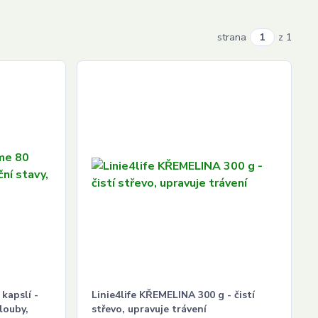
strana
z 1
 kapslí -
Linie4life KŘEMELINA 300 g - čistí
louby,
střevo, upravuje trávení