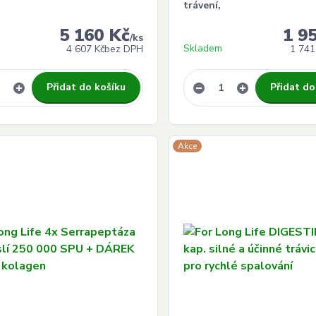
trávení,
5 160 Kč
1 9
/
ks
Skladem
4 607 Kč
bez DPH
1 741
Přidat do košíku
Přidat do
Akce