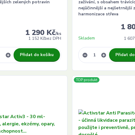
ějších zelených potravin
zažívání, s obsahem trávící
nejůčinnější a nejšetrnější
harmonizace střeva
1 8
1 290 Kč
/
ks
Skladem
1 152 Kč
bez DPH
1 607
Přidat do košíku
Přidat do
TOP produkt