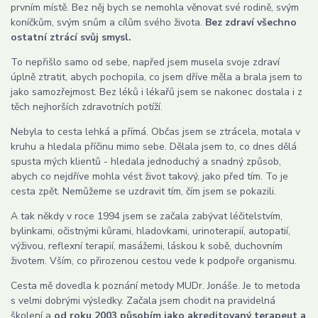
prvním místě. Bez něj bych se nemohla věnovat své rodině, svým
koníčkům, svým snům a cílům svého života.
Bez zdraví všechno
ostatní ztrácí svůj smysl.
To nepřišlo samo od sebe, napřed jsem musela svoje zdraví
úplně ztratit, abych pochopila, co jsem dříve měla a brala jsem to
jako samozřejmost. Bez léků i lékařů jsem se nakonec dostala i z
těch nejhorších zdravotních potíží.
Nebyla to cesta lehká a přímá. Občas jsem se ztrácela, motala v
kruhu a hledala příčinu mimo sebe. Dělala jsem to, co dnes dělá
spusta mých klientů - hledala jednoduchý a snadný způsob,
abych co nejdříve mohla vést život takový, jako před tím. To je
cesta zpět. Nemůžeme se uzdravit tím, čím jsem se pokazili.
A tak někdy v roce 1994 jsem se začala zabývat léčitelstvím,
bylinkami, očistnými kůrami, hladovkami, urinoterapií, autopatií,
výživou, reflexní terapií, masážemi, láskou k sobě, duchovním
životem. Vším, co přirozenou cestou vede k podpoře organismu.
Cesta mě dovedla k poznání metody MUDr. Jonáše. Je to metoda
s velmi dobrými výsledky. Začala jsem chodit na pravidelná
školení a
od roku 2003 působím jako akreditovaný terapeut a