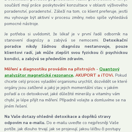
součástí mojí práce poskytování konzultace v oblasti výživového
poradenství, poradenství.. Záleží na tom, co klient preferuje, jestli
mu vyhovuje být aktivní v procesu změny, nebo spíše vyhledává
pomocné nástroje.
Je potřeba si uvědomit, že lékař je v první řadě odborník na
stanovení diagnózy a zabývá se nemocemi.
Detoxikační
poradce nikdy žádnou diagnózu nestanovuje, pouze
klientovi radí, jak může zlepšit svou fyzickou či psychickou
kondici, a zabývá se především zdravím.
Měření a diagnostiku provádím na přistrojích -
Quantový
analyzátor magnetické rezonance,
AKUPORT a
iTOVi.
Pokud
chcete celý proces vyladění organismu urychlit, dozvědět se které
orgány jsou zatížené a jaký je jejich momentální stav, v jakém
pořadí a co detoxikovat, jaké důležité minerály a vitamíny vám
chybí, je lépe přijít na měření. Případně volejte a domluvíme se na
jiném řešení.
Na Vaše dotazy ohledně detoxikace a dopňků stravy
odpovím na e-mailu.
Do e-mailu uveďte co nejpřesněji Vaše
potíže, jak dlouho trvají, jak se projevují, jakou léčbu či postupy