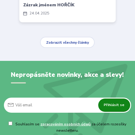
Zázrak jménem HOŘČÍK
24
04
2025
Zobrazit všechny články
Nepropásněte novinky, akce a slevy!
Přihlásit se
Souhlasím se
zpracováním osobních údajů
za účelem rozesílky
newsletteru.