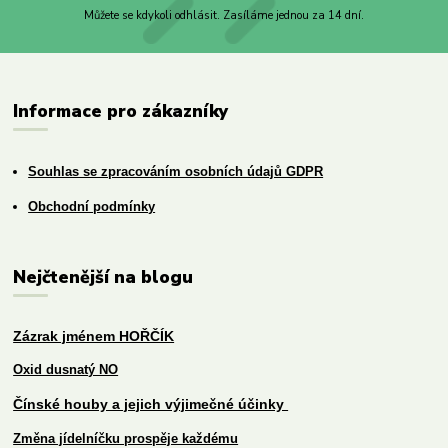
Můžete se kdykoli odhlásit. Zasíláme jednou za 14 dní.
Informace pro zákazníky
Souhlas se zpracováním osobních údajů GDPR
Obchodní podmínky
Nejčtenější na blogu
Zázrak jménem HOŘČÍK
Oxid dusnatý NO
Čínské houby a jejich výjimečné účinky
Změna jídelníčku prospěje každému