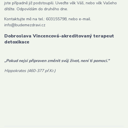
jste případně již podstoupili. Uveďte věk Váš, nebo věk Vašeho
dítěte. Odpovídám do druhého dne.
Kontaktujte mě na tel.: 603155798, nebo e-mail.
info@budemezdravi.cz
Dobroslava Vincencová-akreditovaný terapeut
detoxikace
,,Pokud nejsi připraven změnit svůj život, není ti pomoci."
Hippokrates (460-377 př.Kr.)