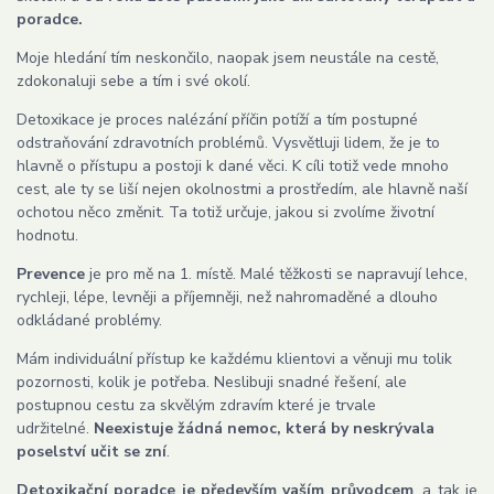
poradce.
Moje hledání tím neskončilo, naopak jsem neustále na cestě,
zdokonaluji sebe a tím i své okolí.
Detoxikace je proces nalézání příčin potíží a tím postupné
odstraňování zdravotních problémů. Vysvětluji lidem, že je to
hlavně o přístupu a postoji k dané věci. K cíli totiž vede mnoho
cest, ale ty se liší nejen okolnostmi a prostředím, ale hlavně naší
ochotou něco změnit. Ta totiž určuje, jakou si zvolíme životní
hodnotu.
Prevence
je pro mě na 1. místě. Malé těžkosti se napravují lehce,
rychleji, lépe, levněji a příjemněji, než nahromaděné a dlouho
odkládané problémy.
Mám individuální přístup ke každému klientovi a věnuji mu tolik
pozornosti, kolik je potřeba. Neslibuji snadné řešení, ale
postupnou cestu za skvělým zdravím které je trvale
udržitelné.
Neexistuje žádná nemoc, která by neskrývala
poselství učit se zní
.
Detoxikační poradce je především vaším průvodcem
, a tak je