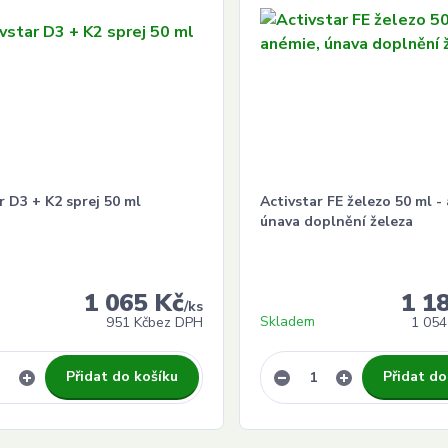
r D3 + K2 sprej 50 ml
Activstar FE železo 50 ml -
únava doplnění železa
1 065 Kč
1 1
/
ks
Skladem
951 Kč
bez DPH
1 054
Přidat do košíku
Přidat do