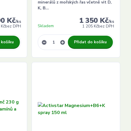
minerálů z mořských řas včetně vit D,
K, B...
90 Kč
1 350 Kč
/
ks
/
ks
Skladem
 Kč
bez DPH
1 205 Kč
bez DPH
 košíku
Přidat do košíku