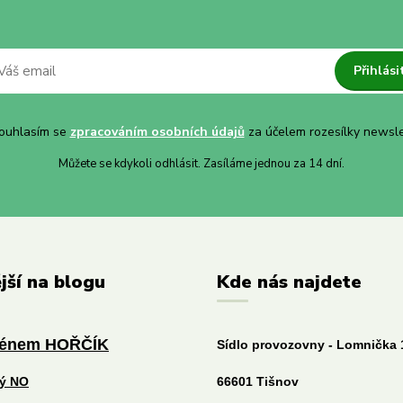
Přihlási
uhlasím se
zpracováním osobních údajů
za účelem rozesílky newsle
Můžete se kdykoli odhlásit. Zasíláme jednou za 14 dní.
jší na blogu
Kde nás najdete
ménem HOŘČÍK
Sídlo provozovny - Lomnička 
tý NO
66601 Tišnov