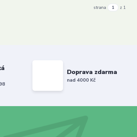
strana
z 1
ká
Doprava zdarma
nad 4000 Kč
798