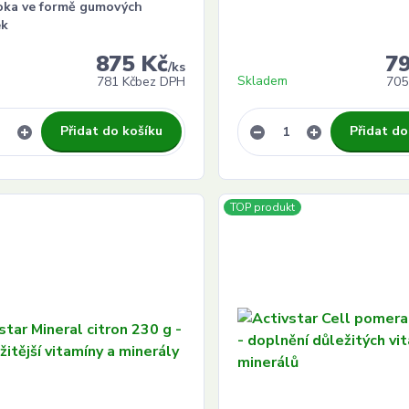
oka ve formě gumových
ek
875 Kč
7
/
ks
Skladem
781 Kč
bez DPH
705
Přidat do košíku
Přidat do
TOP produkt