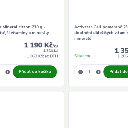
r Mineral citron 230 g -
Activstar Cell pomeranč 23
itější vitamíny a minerály
doplnění důležitých vitamí
minerálů
1 190 Kč
/
ks
1 3
1 350 Kč
Skladem
1 063 Kč
bez DPH
1 205
Přidat do košíku
Přidat do