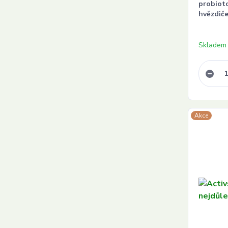
probiot
hvězdič
Skladem
Akce