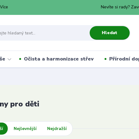
Nevíte si rady? Zav
Více
Hledat
še
Očista a harmonizace střev
Přírodní do
ny pro děti
ší
Nejlevnější
Nejdražší