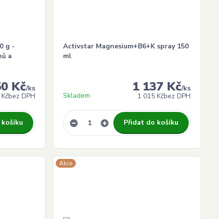
0 g -
Activstar Magnesium+B6+K spray 150
nů a
ml
50 Kč
1 137 Kč
/
ks
/
ks
Skladem
 Kč
bez DPH
1 015 Kč
bez DPH
 košíku
Přidat do košíku
Akce