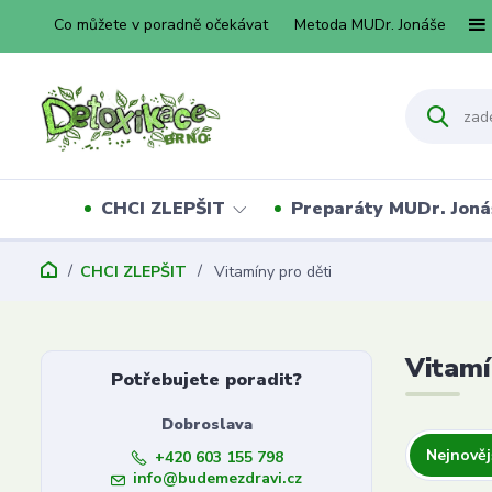
Co můžete v poradně očekávat
Metoda MUDr. Jonáše
CHCI ZLEPŠIT
Preparáty MUDr. Joná
CHCI ZLEPŠIT
Vitamíny pro děti
Vitamí
Potřebujete poradit?
Dobroslava
Nejnověj
+420 603 155 798
info@budemezdravi.cz