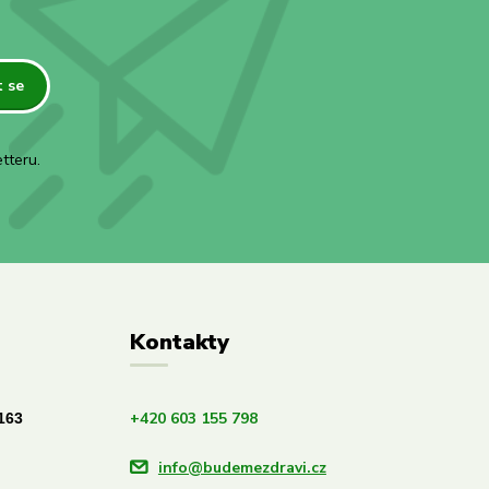
t se
tteru.
Kontakty
+420 603 155 798
163
info@budemezdravi.cz