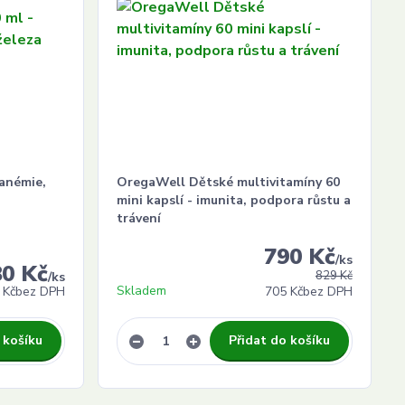
 anémie,
OregaWell Dětské multivitamíny 60
mini kapslí - imunita, podpora růstu a
trávení
790 Kč
/
ks
80 Kč
829 Kč
/
ks
Skladem
 Kč
bez DPH
705 Kč
bez DPH
 košíku
Přidat do košíku