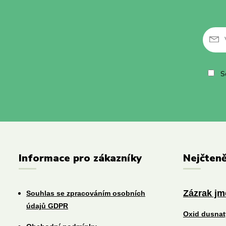
So
Informace pro zákazníky
Nejčteně
Zázrak j
Souhlas se zpracováním osobních
údajů GDPR
Oxid dusna