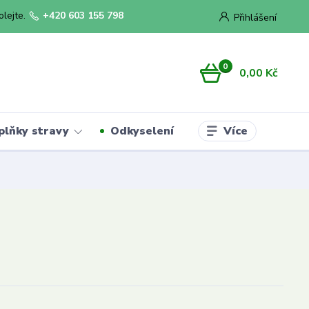
olejte.
+420 603 155 798
Přihlášení
0
0,00 Kč
Více
plňky stravy
Odkyselení