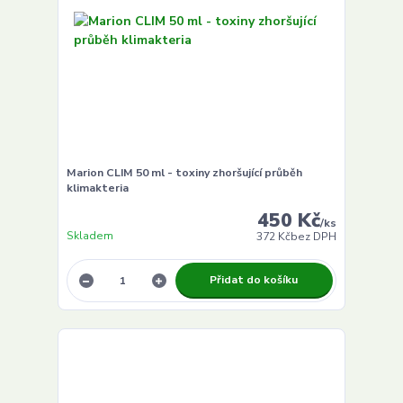
Marion CLIM 50 ml - toxiny zhoršující průběh
klimakteria
450 Kč
/
ks
Skladem
372 Kč
bez DPH
Přidat do košíku