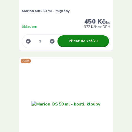
Marion MIG 50 ml - migrény
450 Kč
/
ks
Skladem
372 Kč
bez DPH
Přidat do košíku
Akce