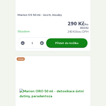
Marion OS 50 ml - kosti, klouby
290 Kč
/
ks
450 Kč
Skladem
240 Kč
bez DPH
Přidat do košíku
Akce