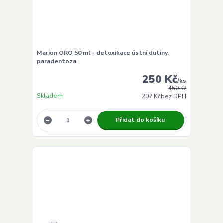
Marion ORO 50 ml - detoxikace ústní dutiny,
paradentoza
250 Kč
/
ks
450 Kč
Skladem
207 Kč
bez DPH
Přidat do košíku