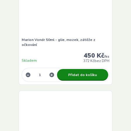
Marion Vondr 50ml - glie, mozek, zátěže z
očkování
450 Kč
/
ks
Skladem
372 Kč
bez DPH
Přidat do košíku