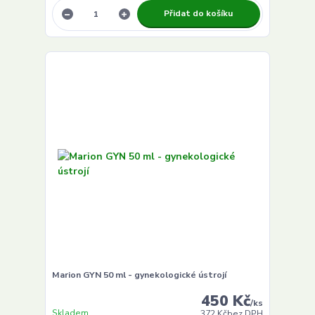
Přidat do košíku
Marion GYN 50 ml - gynekologické ústrojí
450 Kč
/
ks
Skladem
372 Kč
bez DPH