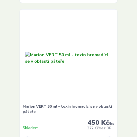
Marion VERT 50 ml - toxin hromadící se v oblasti
páteře
450 Kč
/
ks
Skladem
372 Kč
bez DPH