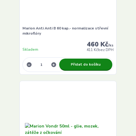
Marion Anti Anti B 60 kap.- normalizace střevní
mikroflóry
460 Kč
/
ks
Skladem
411 Kč
bez DPH
Přidat do košíku