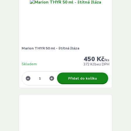
Marion THYR 50 ml - štítná žláza
450 Kč
/
ks
Skladem
372 Kč
bez DPH
Přidat do košíku