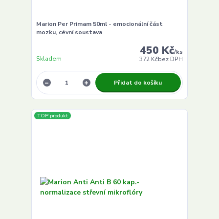
Marion Per Primam 50ml - emocionální část
mozku, cévní soustava
450 Kč
/
ks
Skladem
372 Kč
bez DPH
Přidat do košíku
TOP produkt