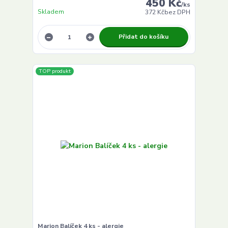
450 Kč
/
ks
Skladem
372 Kč
bez DPH
Přidat do košíku
TOP produkt
Marion Balíček 4 ks - alergie