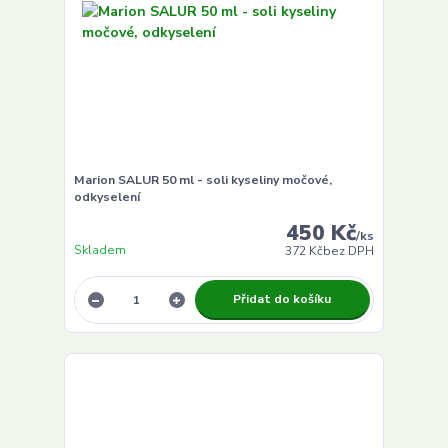
Marion SALUR 50 ml - soli kyseliny močové,
odkyselení
450 Kč
/
ks
Skladem
372 Kč
bez DPH
Přidat do košíku