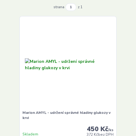
strana
z 1
Marion AMYL - udržení správné hladiny glukozy v
krvi
450 Kč
/
ks
Skladem
372 Kč
bez DPH