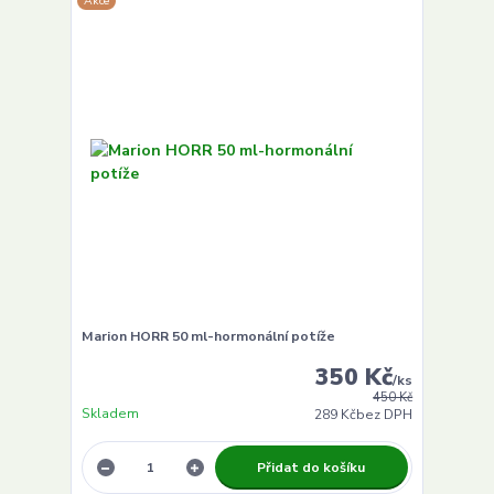
Akce
Marion HORR 50 ml-hormonální potíže
350 Kč
/
ks
450 Kč
Skladem
289 Kč
bez DPH
Přidat do košíku