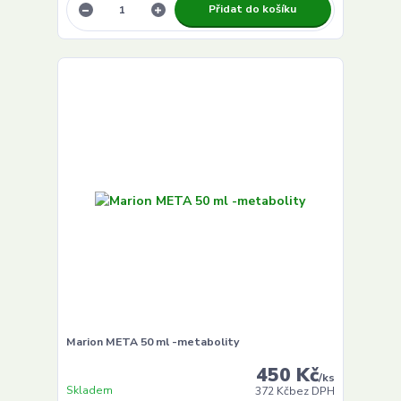
Přidat do košíku
Marion META 50 ml -metabolity
450 Kč
/
ks
Skladem
372 Kč
bez DPH