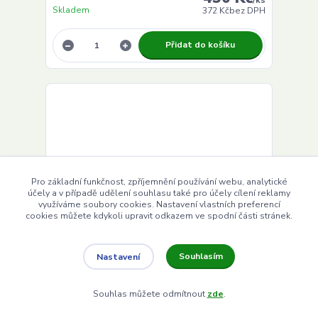
/
ks
Skladem
372 Kč
bez DPH
Přidat do košíku
Pro základní funkčnost, zpříjemnění používání webu, analytické
účely a v případě udělení souhlasu také pro účely cílení reklamy
využíváme soubory cookies. Nastavení vlastních preferencí
cookies můžete kdykoli upravit odkazem ve spodní části stránek.
Souhlasím
Nastavení
Souhlas můžete odmítnout
zde
.
Marion Cut 50 ml - kůže, akné