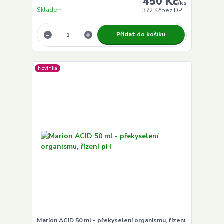
450 Kč
/
ks
Skladem
372 Kč
bez DPH
Přidat do košíku
Novinka
Marion ACID 50 ml - překyselení organismu, řízení