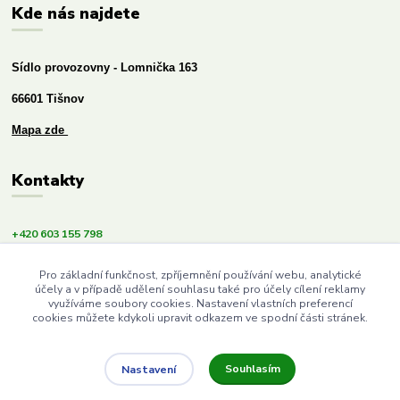
Kde nás najdete
Sídlo provozovny - Lomnička 163
66601 Tišnov
Mapa zde
Kontakty
+420 603 155 798
info@budemezdravi.cz
Pro základní funkčnost, zpříjemnění používání webu, analytické
účely a v případě udělení souhlasu také pro účely cílení reklamy
využíváme soubory cookies. Nastavení vlastních preferencí
cookies můžete kdykoli upravit odkazem ve spodní části stránek.
Souhlasím
Nastavení
Upravit sběr cookies.