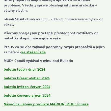
Nové pr
eparáty mají snadnější aplikací a širší záběr
problémů.
Všechny spreje obsahují informační složku +
výluhy z bylin.
obsah 50 ml
obsah alkoholu 20% vol. + macerované byliny viz
etikety
Všechny spreje jsou pro lepší přehlednost rozděleny do
několika skupin, vše najdete výše.
Pro ty co se více zajímají podrobný rozpis preparátů a jejich
zaměření -
ke stažení zde
MUDr. Jonáš vydával v minulosti Bulletin
buletin leden-únor 2024
buletin březen-duben 2024
buletin květen-červen 2024
buletin červene-srpen 2024
Návod na užívání produktů MARION, MUDr.Jonáše