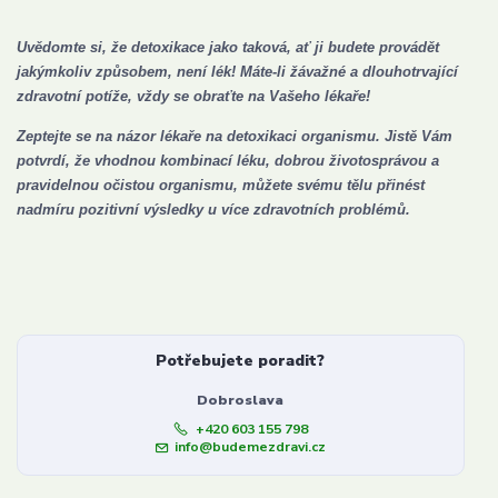
Uvědomte si, že detoxikace jako taková, ať ji budete provádět
jakýmkoliv způsobem, není lék! Máte-li žávažné a dlouhotrvající
zdravotní potíže, vždy se obraťte na Vašeho lékaře!
Zeptejte se na názor lékaře na detoxikaci organismu. Jistě Vám
potvrdí, že vhodnou kombinací léku, dobrou životosprávou a
pravidelnou očistou organismu, můžete svému tělu přinést
nadmíru pozitivní výsledky u více zdravotních problémů.
Potřebujete poradit?
Dobroslava
+420 603 155 798
info@budemezdravi.cz