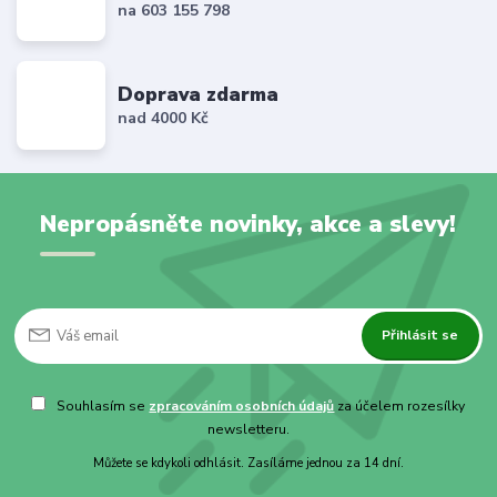
na 603 155 798
Doprava zdarma
nad 4000 Kč
Nepropásněte novinky, akce a slevy!
Přihlásit se
Souhlasím se
zpracováním osobních údajů
za účelem rozesílky
newsletteru.
Můžete se kdykoli odhlásit. Zasíláme jednou za 14 dní.