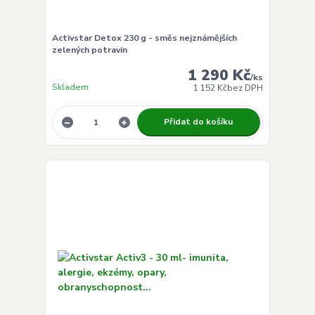
Activstar Detox 230 g - směs nejznámějších
zelených potravin
1 290 Kč
/
ks
Skladem
1 152 Kč
bez DPH
Přidat do košíku