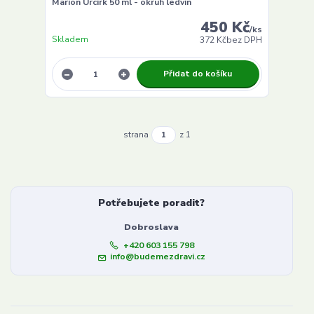
Marion Urcirk 50 ml - okruh ledvin
450 Kč
/
ks
Skladem
372 Kč
bez DPH
Přidat do košíku
strana
z 1
Potřebujete poradit?
Dobroslava
+420 603 155 798
info@budemezdravi.cz