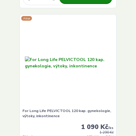
Akce
For Long Life PELVICTOOL 120 kap. gynekologie,
výtoky, inkontinence
1 090 Kč
/
ks
1 290 Kč