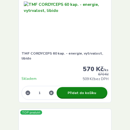
TMF CORDYCEPS 60 kap. - energie, vytrvalost,
libido
570 Kč
/
ks
670 Kč
Skladem
509 Kč
bez DPH
Přidat do košíku
TOP produkt