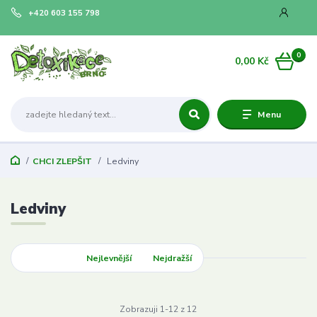
+420 603 155 798
0
0,00 Kč
Menu
CHCI ZLEPŠIT
Ledviny
Ledviny
Nejnovější
Nejlevnější
Nejdražší
Zobrazuji 1-12 z 12