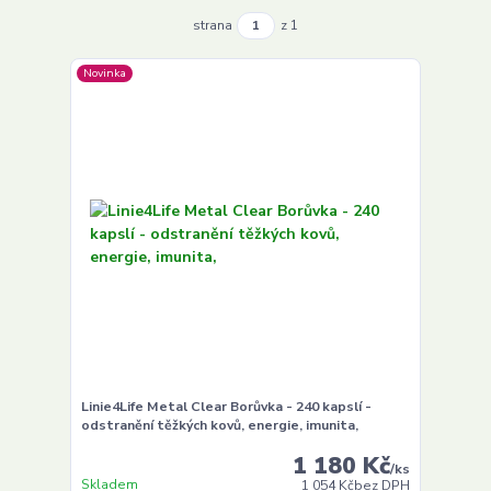
strana
z 1
Novinka
Linie4Life Metal Clear Borůvka - 240 kapslí -
odstranění těžkých kovů, energie, imunita,
1 180 Kč
/
ks
Skladem
1 054 Kč
bez DPH