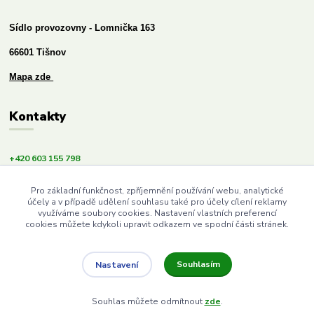
Sídlo provozovny - Lomnička 163
66601 Tišnov
Mapa zde
Kontakty
+420 603 155 798
info@budemezdravi.cz
Pro základní funkčnost, zpříjemnění používání webu, analytické
účely a v případě udělení souhlasu také pro účely cílení reklamy
využíváme soubory cookies. Nastavení vlastních preferencí
cookies můžete kdykoli upravit odkazem ve spodní části stránek.
Souhlasím
Nastavení
Upravit sběr cookies.
Souhlas můžete odmítnout
zde
.
Vytvořeno na
Eshop-rychle.cz