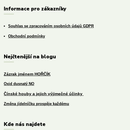
Informace pro zákazníky
Souhlas se zpracováním osobních údajů GDPR
Obchodní podmínky
Nejčtenější na blogu
Zázrak jménem HOŘČÍK
Oxid dusnatý NO
Čínské houby a jejich výjimečné účinky
Změna jídelníčku prospěje každému
Kde nás najdete