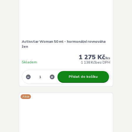
Activstar Woman 50 ml - hormonální rovnováha
žen
1 275 Kč
/
ks
Skladem
1 138 Kč
bez DPH
Přidat do košíku
Akce