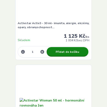
Activstar Activ3 - 30 ml- imunita, alergie, ekzémy,
opary, obranyschopnost...
1 125 Kč
/
ks
Skladem
1 004 Kč
bez DPH
Přidat do košíku