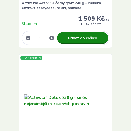
Activstar Activ 3 + černý rybíz 240 g - imunita,
extrakt cordyceps, reishi, shitake,
1 509 Kč
/
ks
Skladem
1 347 Kč
bez DPH
Přidat do košíku
TOP produkt