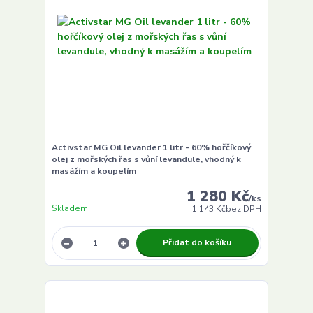
Activstar MG Oil levander 1 litr - 60% hořčíkový
olej z mořských řas s vůní levandule, vhodný k
masážím a koupelím
1 280 Kč
/
ks
Skladem
1 143 Kč
bez DPH
Přidat do košíku