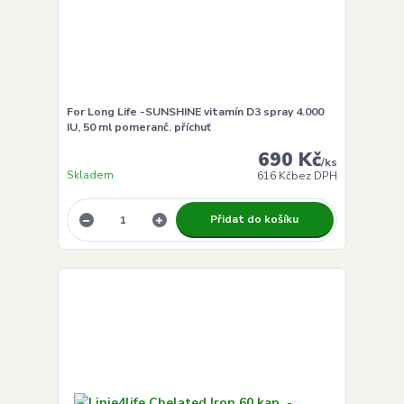
For Long Life -SUNSHINE vitamín D3 spray 4.000
IU, 50 ml pomeranč. příchuť
690 Kč
/
ks
Skladem
616 Kč
bez DPH
Přidat do košíku