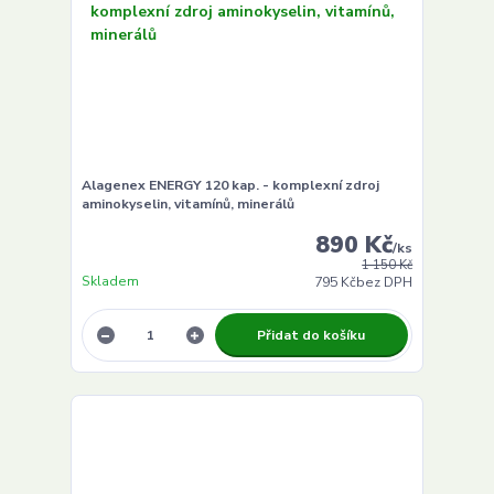
Alagenex ENERGY 120 kap. - komplexní zdroj
aminokyselin, vitamínů, minerálů
890 Kč
/
ks
1 150 Kč
Skladem
795 Kč
bez DPH
Přidat do košíku