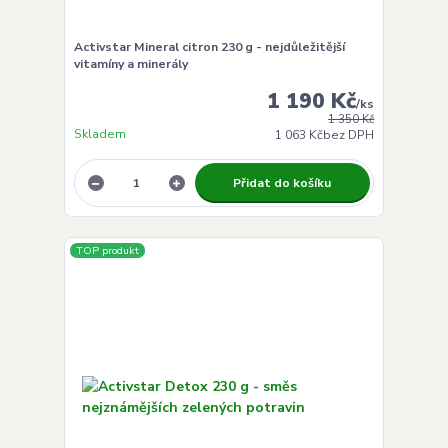
Activstar Mineral citron 230 g - nejdůležitější
vitamíny a minerály
1 190 Kč
/
ks
1 350 Kč
Skladem
1 063 Kč
bez DPH
Přidat do košíku
TOP produkt