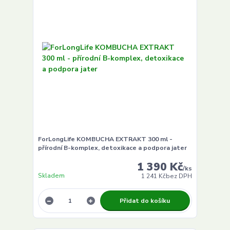
ForLongLife KOMBUCHA EXTRAKT 300 ml -
přírodní B-komplex, detoxikace a podpora jater
1 390 Kč
/
ks
Skladem
1 241 Kč
bez DPH
Přidat do košíku