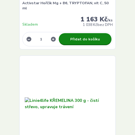
Activstar Hořčík Mg + B6, TRYPTOFAN, vit C, 50
ml
1 163 Kč
/
ks
Skladem
1 038 Kč
bez DPH
Přidat do košíku