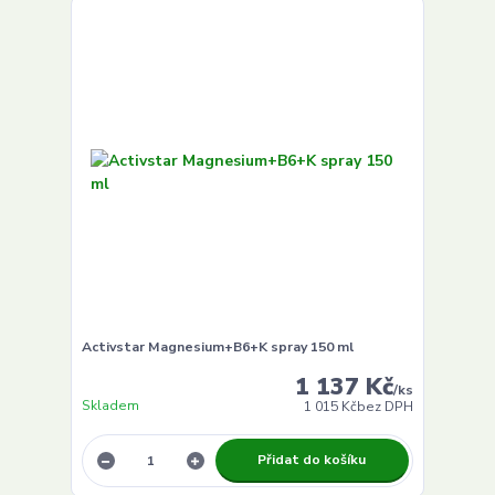
Activstar Magnesium+B6+K spray 150 ml
1 137 Kč
/
ks
Skladem
1 015 Kč
bez DPH
Přidat do košíku