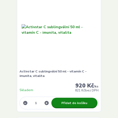
Activstar C sublingvální 50 ml - vitamín C -
imunita, vitalita
920 Kč
/
ks
Skladem
821 Kč
bez DPH
Přidat do košíku