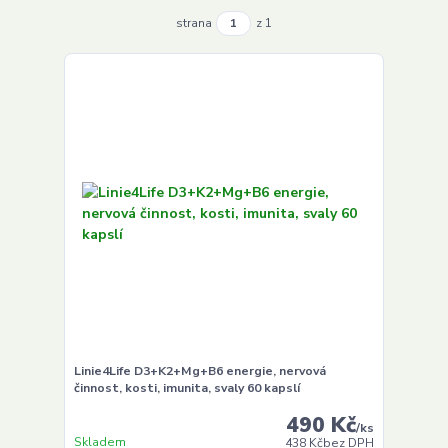
strana
z 1
Linie4Life D3+K2+Mg+B6 energie, nervová
činnost, kosti, imunita, svaly 60 kapslí
490 Kč
/
ks
Skladem
438 Kč
bez DPH