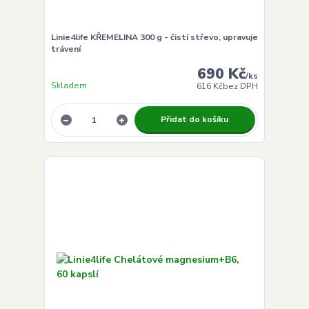
Linie4life KŘEMELINA 300 g - čistí střevo, upravuje
trávení
690 Kč
/
ks
Skladem
616 Kč
bez DPH
Přidat do košíku