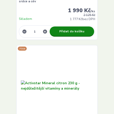
srdce a cév
1 990 Kč
/
ks
2 125 Kč
Skladem
1 777 Kč
bez DPH
Přidat do košíku
Akce