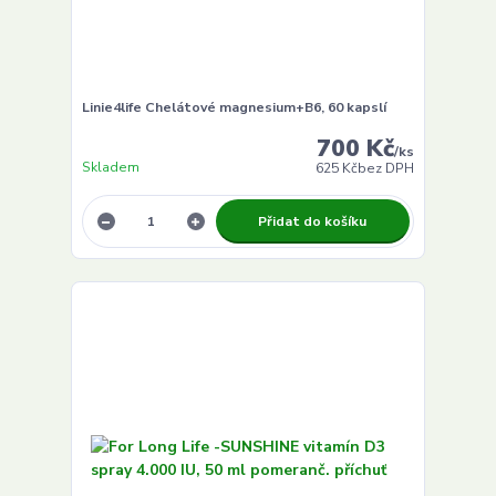
Linie4life Chelátové magnesium+B6, 60 kapslí
700 Kč
/
ks
Skladem
625 Kč
bez DPH
Přidat do košíku