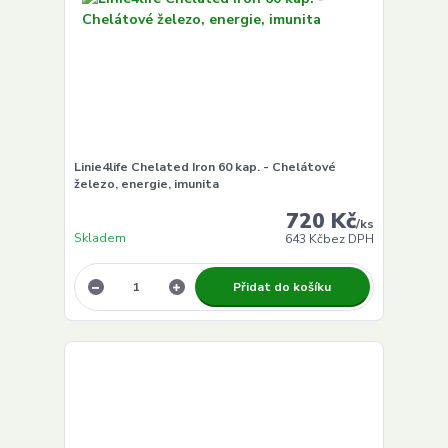
Linie4life Chelated Iron 60 kap. - Chelátové
železo, energie, imunita
720 Kč
/
ks
Skladem
643 Kč
bez DPH
Přidat do košíku