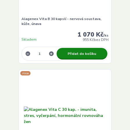
Alagenex Vita B 30 kapslí - nervová soustava,
kůže, únava
1 070 Kč
/
ks
Skladem
955 Kč
bez DPH
Přidat do košíku
Akce