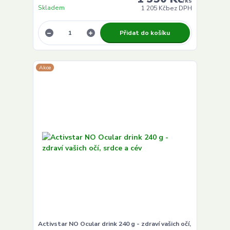
/
ks
Skladem
1 205 Kč
bez DPH
Přidat do košíku
Akce
Activstar NO Ocular drink 240 g - zdraví vašich očí,