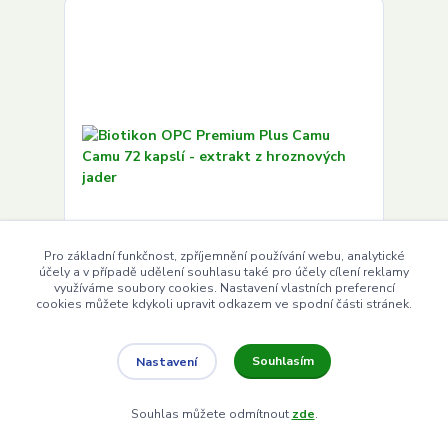
Pro základní funkčnost, zpříjemnění používání webu, analytické
účely a v případě udělení souhlasu také pro účely cílení reklamy
využíváme soubory cookies. Nastavení vlastních preferencí
cookies můžete kdykoli upravit odkazem ve spodní části stránek.
Biotikon OPC Premium Plus Camu Camu 72 kapslí
- extrakt z hroznových jader
Souhlasím
Nastavení
1 360 Kč
/
ks
Skladem
1 214 Kč
bez DPH
Souhlas můžete odmítnout
zde
.
Přidat do košíku