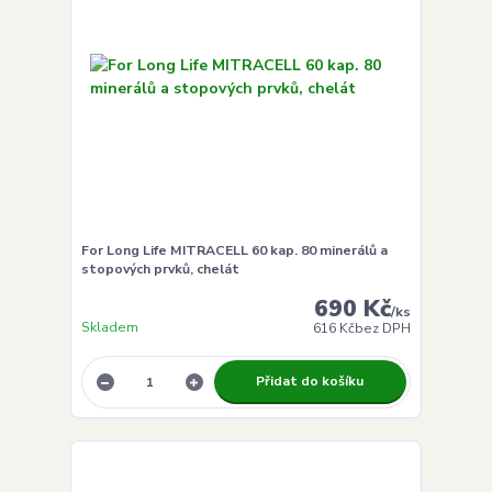
For Long Life MITRACELL 60 kap. 80 minerálů a
stopových prvků, chelát
690 Kč
/
ks
Skladem
616 Kč
bez DPH
Přidat do košíku