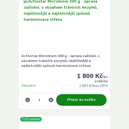
Activstar Microbiom 300 g - úprava zažívání, s
obsahem trávících enzymů, nejůčinnější a
nejšetrnější způsob harmonizace střeva
1 800 Kč
/
ks
2 000 Kč
Skladem
1 607 Kč
bez DPH
Přidat do košíku
TOP produkt