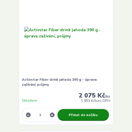
Activstar Fiber drink jahoda 390 g - úprava
zažívání, průjmy
2 075 Kč
/
ks
Skladem
1 853 Kč
bez DPH
Přidat do košíku