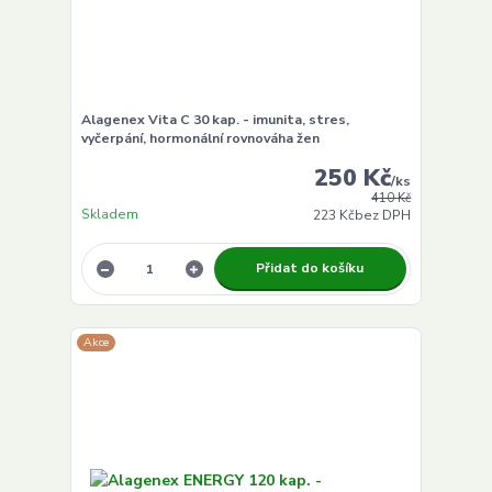
Alagenex Vita C 30 kap. - imunita, stres,
vyčerpání, hormonální rovnováha žen
250 Kč
/
ks
410 Kč
Skladem
223 Kč
bez DPH
Přidat do košíku
Akce