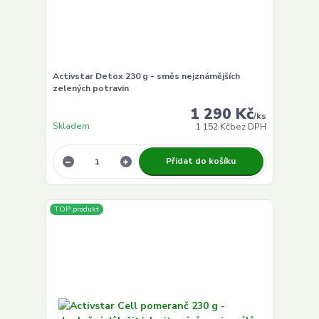
Activstar Detox 230 g - směs nejznámějších
zelených potravin
1 290 Kč
/
ks
Skladem
1 152 Kč
bez DPH
Přidat do košíku
TOP produkt