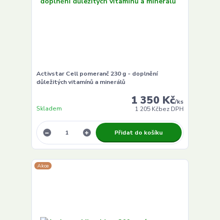
Activstar Cell pomeranč 230 g - doplnění
důležitých vitamínů a minerálů
1 350 Kč
/
ks
Skladem
1 205 Kč
bez DPH
Přidat do košíku
Akce