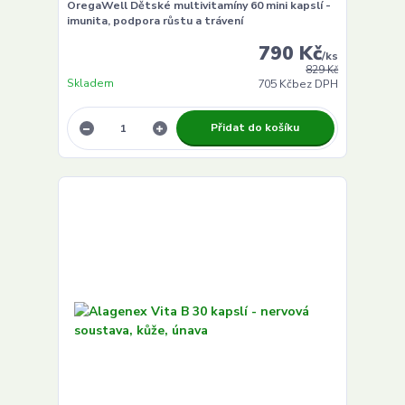
OregaWell Dětské multivitamíny 60 mini kapslí -
imunita, podpora růstu a trávení
790 Kč
/
ks
829 Kč
Skladem
705 Kč
bez DPH
Přidat do košíku