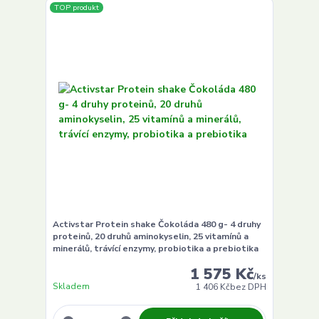
TOP produkt
Activstar Protein shake Čokoláda 480 g- 4 druhy
proteinů, 20 druhů aminokyselin, 25 vitamínů a
minerálů, trávící enzymy, probiotika a prebiotika
1 575 Kč
/
ks
Skladem
1 406 Kč
bez DPH