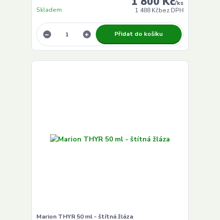
1 800 Kč
/
ks
Skladem
1 488 Kč
bez DPH
Přidat do košíku
Marion THYR 50 ml - štítná žláza