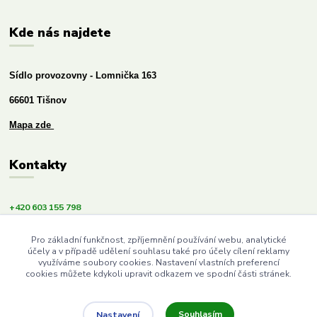
Kde nás najdete
Sídlo provozovny - Lomnička 163
66601 Tišnov
Mapa zde
Kontakty
+420 603 155 798
info@budemezdravi.cz
Pro základní funkčnost, zpříjemnění používání webu, analytické
účely a v případě udělení souhlasu také pro účely cílení reklamy
využíváme soubory cookies. Nastavení vlastních preferencí
cookies můžete kdykoli upravit odkazem ve spodní části stránek.
Souhlasím
Nastavení
Upravit sběr cookies.