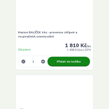
Marion BALÍČEK 4 ks -prevence chřipek a
respiračních onemocnění
1 810 Kč
/
ks
Skladem
1 496 Kč
bez DPH
Přidat do košíku