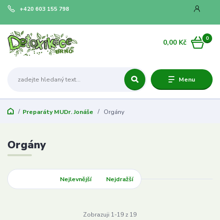
+420 603 155 798
0
0,00 Kč
Menu
Preparáty MUDr. Jonáše
Orgány
Orgány
Nejnovější
Nejlevnější
Nejdražší
Zobrazuji 1-19 z 19