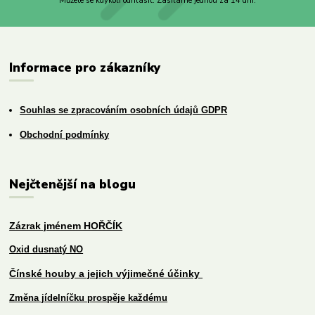
Můžete se kdykoli odhlásit. Zasíláme jednou za 14 dní.
Informace pro zákazníky
Souhlas se zpracováním osobních údajů GDPR
Obchodní podmínky
Nejčtenější na blogu
Zázrak jménem HOŘČÍK
Oxid dusnatý NO
Čínské houby a jejich výjimečné účinky
Změna jídelníčku prospěje každému