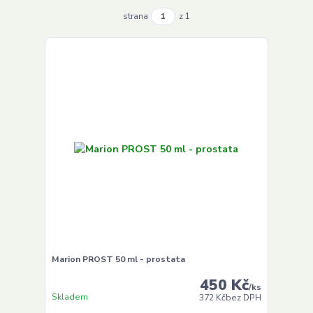
strana
z 1
Marion PROST 50 ml - prostata
450 Kč
/
ks
Skladem
372 Kč
bez DPH