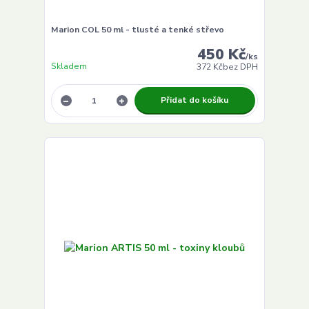
Marion COL 50 ml - tlusté a tenké střevo
450 Kč
/
ks
Skladem
372 Kč
bez DPH
Přidat do košíku