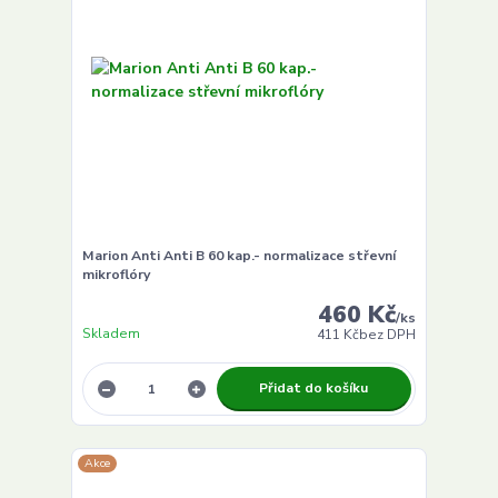
Marion Anti Anti B 60 kap.- normalizace střevní
mikroflóry
460 Kč
/
ks
Skladem
411 Kč
bez DPH
Přidat do košíku
Akce