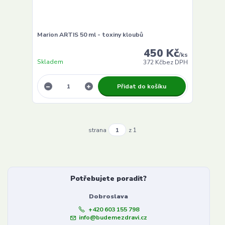
Marion ARTIS 50 ml - toxiny kloubů
450 Kč
/
ks
Skladem
372 Kč
bez DPH
Přidat do košíku
strana
z 1
Potřebujete poradit?
Dobroslava
+420 603 155 798
info@budemezdravi.cz