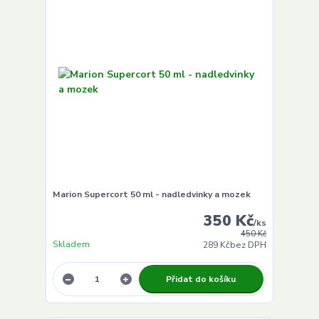
Marion Supercort 50 ml - nadledvinky a mozek
350 Kč
/
ks
450 Kč
Skladem
289 Kč
bez DPH
Přidat do košíku