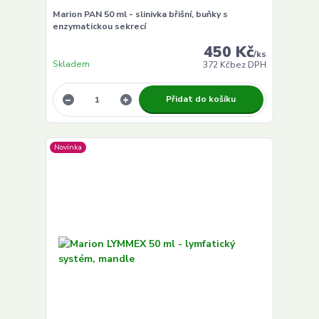
Marion PAN 50 ml - slinivka břišní, buňky s
enzymatickou sekrecí
450 Kč
/
ks
Skladem
372 Kč
bez DPH
Přidat do košíku
Novinka