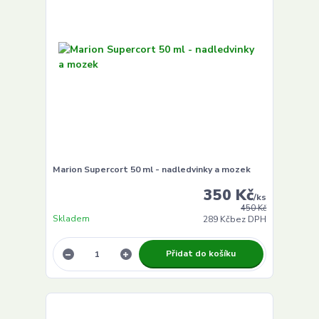
Marion Supercort 50 ml - nadledvinky a mozek
350 Kč
/
ks
450 Kč
Skladem
289 Kč
bez DPH
Přidat do košíku