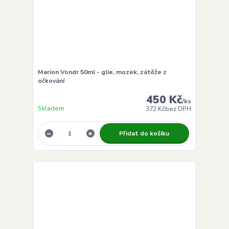
Marion Vondr 50ml - glie, mozek, zátěže z
očkování
450 Kč
/
ks
Skladem
372 Kč
bez DPH
Přidat do košíku