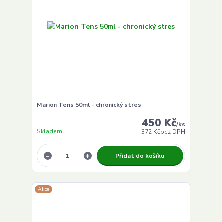
Marion Tens 50ml - chronický stres
450 Kč
/
ks
Skladem
372 Kč
bez DPH
Přidat do košíku
Akce