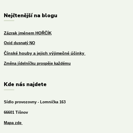
Nejčtenější na blogu
Zázrak jménem HOŘČÍK
Oxid dusnatý NO
Čínské houby a jejich výjimečné účinky
Změna jídelníčku prospěje každému
Kde nás najdete
Sídlo provozovny - Lomnička 163
66601 Tišnov
Mapa zde