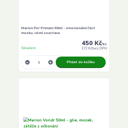
Marion Per Primam 50ml - emocionální část
mozku, cévní soustava
450 Kč
/
ks
Skladem
372 Kč
bez DPH
Přidat do košíku