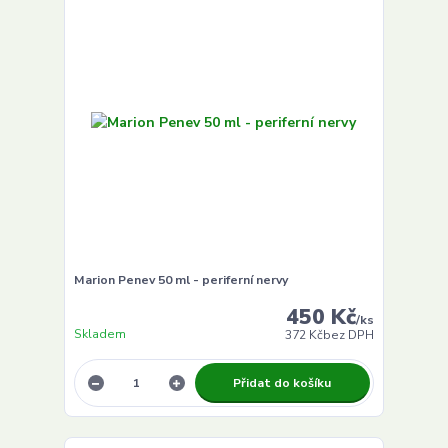
Marion Penev 50 ml - periferní nervy
450 Kč
/
ks
Skladem
372 Kč
bez DPH
Přidat do košíku