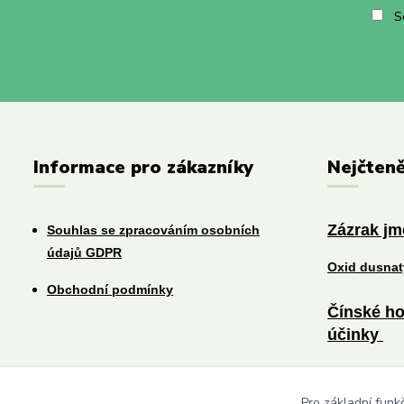
So
Informace pro zákazníky
Nejčteně
Zázrak j
Souhlas se zpracováním osobních
údajů GDPR
Oxid dusna
Obchodní podmínky
Čínské ho
účinky
Změna jídel
Pro základní funk