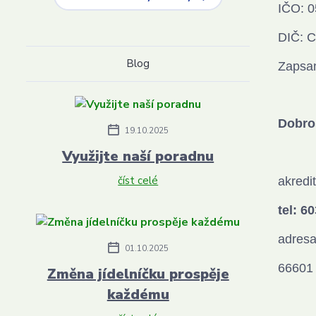
IČO: 0
DIČ: 
Blog
Zapsan
Dobro
19.10.2025
Využijte naší poradnu
číst celé
akredi
tel: 6
adresa
01.10.2025
66601 
Změna jídelníčku prospěje
každému