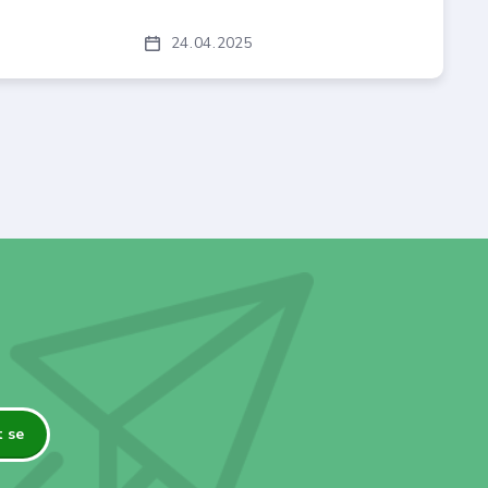
24
04
2025
t se