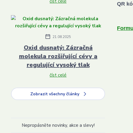
číst celé
QR kó
Formul
21.08.2025
Oxid dusnatý: Zázračná
molekula rozšiřující cévy a
regulující vysoký tlak
číst celé
Zobrazit všechny články
Nepropásněte novinky, akce a slevy!