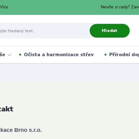
Nevíte si rady? Zav
Více
Hledat
še
Očista a harmonizace střev
Přírodní do
takt
kace Brno s.r.o.