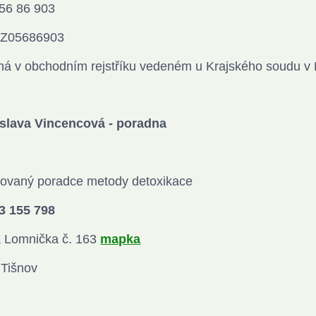
56 86 903
CZ05686903
á v obchodním rejstříku vedeném u Krajského soudu v 
slava Vincencová - poradna
tovaný poradce metody detoxikace
03 155 798
 Lomnička č. 163
mapka
Tišnov