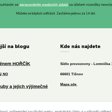
uhlasím se
zpracováním osobních údajů
za účelem rozesílky newsle
Můžete se kdykoli odhlásit. Zasíláme jednou za 14 dní.
jší na blogu
Kde nás najdete
ménem HOŘČÍK
Sídlo provozovny - Lomnička 
tý NO
66601 Tišnov
Mapa zde
uby a jejich výjimečné
níčku prospěje každému
čnost, zpříjemnění používání webu, analytické účely a v případě udělení