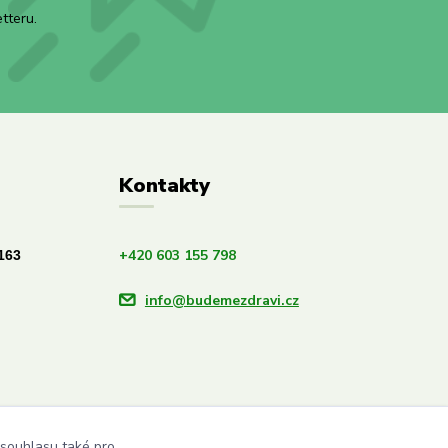
tteru.
Kontakty
+420 603 155 798
163
info@budemezdravi.cz
 souhlasu také pro