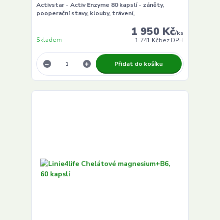
Activstar - Activ Enzyme 80 kapslí - záněty,
pooperační stavy, klouby, trávení,
1 950 Kč
/
ks
Skladem
1 741 Kč
bez DPH
Přidat do košíku