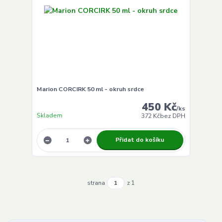
Marion CORCIRK 50 ml - okruh srdce
450 Kč
/
ks
Skladem
372 Kč
bez DPH
Přidat do košíku
strana
z 1