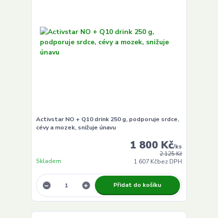
Activstar NO + Q10 drink 250 g, podporuje srdce,
cévy a mozek, snižuje únavu
1 800 Kč
/
ks
2 125 Kč
Skladem
1 607 Kč
bez DPH
Přidat do košíku