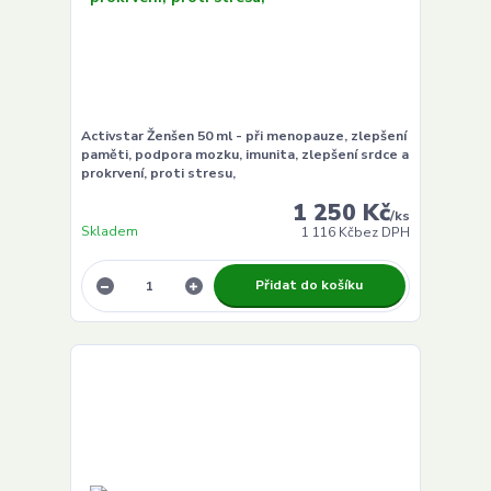
Activstar Ženšen 50 ml - při menopauze, zlepšení
paměti, podpora mozku, imunita, zlepšení srdce a
prokrvení, proti stresu,
1 250 Kč
/
ks
Skladem
1 116 Kč
bez DPH
Přidat do košíku