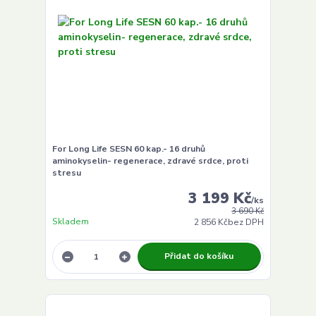
For Long Life SESN 60 kap.- 16 druhů
aminokyselin- regenerace, zdravé srdce, proti
stresu
3 199 Kč
/
ks
3 690 Kč
Skladem
2 856 Kč
bez DPH
Přidat do košíku