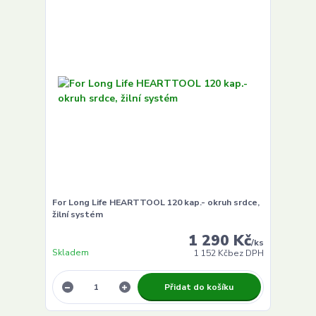
For Long Life HEARTTOOL 120 kap.- okruh srdce,
žilní systém
1 290 Kč
/
ks
Skladem
1 152 Kč
bez DPH
Přidat do košíku