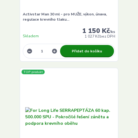
Activstar Man 30 ml - pro MUŽE, výkon, únava,
regulace krevního tlaku...
1 150 Kč
/
ks
Skladem
1 027 Kč
bez DPH
Přidat do košíku
TOP produkt