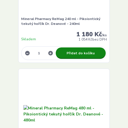
Mineral Pharmacy ReMag 240 ml - Pikoiontický
tekutý hořčík Dr. Deanové - 240ml
1 180 Kč
/
ks
Skladem
1 054 Kč
bez DPH
Přidat do košíku