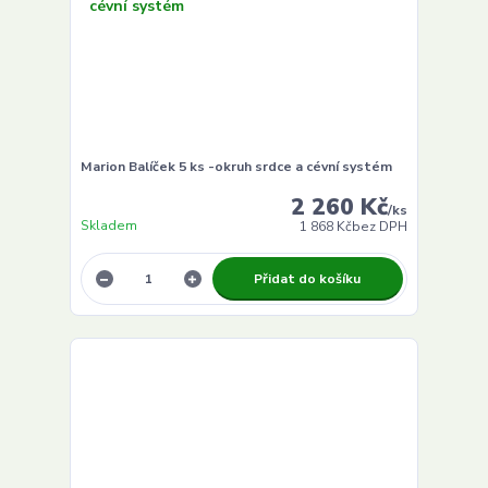
Marion Balíček 5 ks -okruh srdce a cévní systém
2 260 Kč
/
ks
Skladem
1 868 Kč
bez DPH
Přidat do košíku