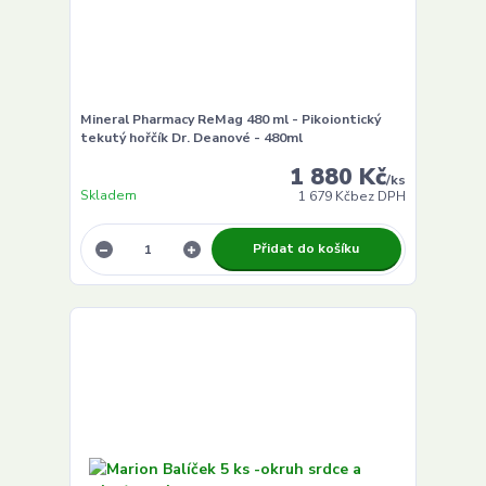
Mineral Pharmacy ReMag 480 ml - Pikoiontický
tekutý hořčík Dr. Deanové - 480ml
1 880 Kč
/
ks
Skladem
1 679 Kč
bez DPH
Přidat do košíku