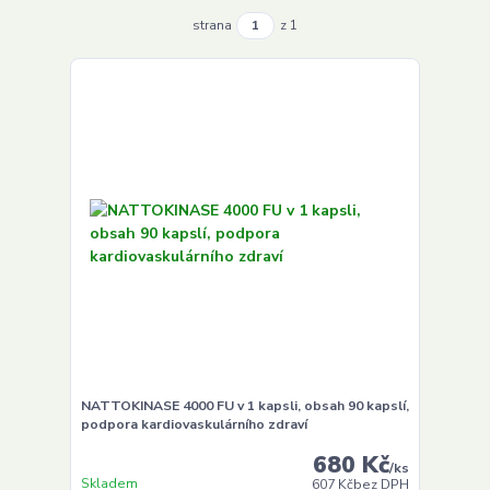
strana
z 1
NATTOKINASE 4000 FU v 1 kapsli, obsah 90 kapslí,
podpora kardiovaskulárního zdraví
680 Kč
/
ks
Skladem
607 Kč
bez DPH