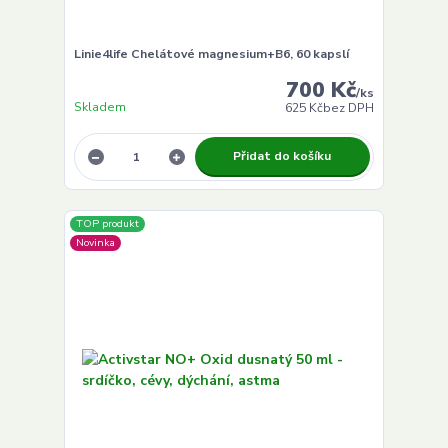
Linie4life Chelátové magnesium+B6, 60 kapslí
700 Kč
/
ks
Skladem
625 Kč
bez DPH
Přidat do košíku
TOP produkt
Novinka