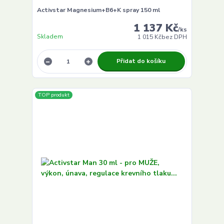
Activstar Magnesium+B6+K spray 150 ml
1 137 Kč
/
ks
Skladem
1 015 Kč
bez DPH
Přidat do košíku
TOP produkt