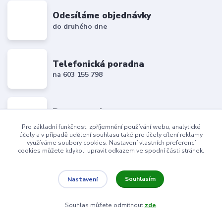
Odesíláme objednávky
do druhého dne
Telefonická poradna
na 603 155 798
Doprava zdarma
nad 4000 Kč
Pro základní funkčnost, zpříjemnění používání webu, analytické
účely a v případě udělení souhlasu také pro účely cílení reklamy
využíváme soubory cookies. Nastavení vlastních preferencí
cookies můžete kdykoli upravit odkazem ve spodní části stránek.
Nepropásněte novinky, akce a slevy!
Souhlasím
Nastavení
Souhlas můžete odmítnout
zde
.
Přihlásit se