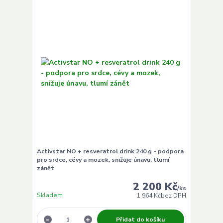
Activstar NO + resveratrol drink 240 g - podpora
pro srdce, cévy a mozek, snižuje únavu, tlumí
zánět
2 200 Kč
/
ks
Skladem
1 964 Kč
bez DPH
Přidat do košíku