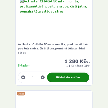
Activstar CHAGA 50 ml - imunita, protizánětlivá,
posiluje srdce, čistí játra, pomáhá tělu zvládat
stres
1 280 Kč
/
ks
Skladem
1 143 Kč
bez DPH
Přidat do košíku
Akce