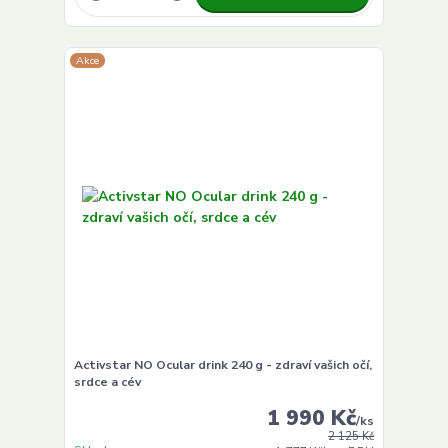
Akce
Activstar NO Ocular drink 240 g - zdraví vašich očí,
srdce a cév
1 990 Kč
/
ks
2 125 Kč