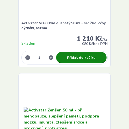
Activstar NO+ Oxid dusnatý 50 ml - srdíčko, cévy,
dýchání, astma
1 210 Kč
/
ks
Skladem
1 080 Kč
bez DPH
Přidat do košíku