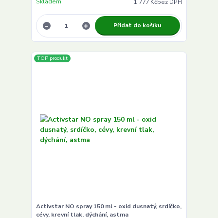
Skladem
1 777 Kč
bez DPH
Přidat do košíku
TOP produkt
Activstar NO spray 150 ml - oxid dusnatý, srdíčko,
cévy, krevní tlak, dýchání, astma