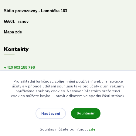
Sídlo provozovny - Lomnička 163
66601 Tišnov
Mapa zde
Kontakty
+420 603 155 798
info@budemezdravi.cz
Pro základní funkčnost, zpříjemnění používání webu, analytické
účely a v případě udělení souhlasu také pro účely cílení reklamy
využíváme soubory cookies. Nastavení vlastních preferencí
cookies můžete kdykoli upravit odkazem ve spodní části stránek.
Souhlasím
Nastavení
Upravit sběr cookies.
Souhlas můžete odmítnout
zde
.
Vytvořeno na
Eshop-rychle.cz