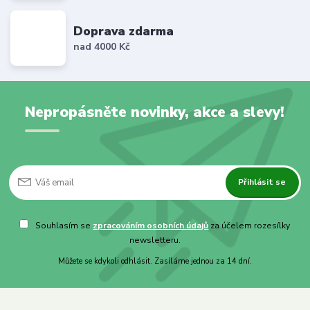
Doprava zdarma
nad 4000 Kč
Nepropásněte novinky, akce a slevy!
Přihlásit se
Souhlasím se
zpracováním osobních údajů
za účelem rozesílky
newsletteru.
Můžete se kdykoli odhlásit. Zasíláme jednou za 14 dní.