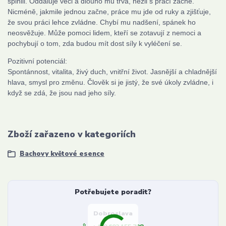
splnili. Oddaluje věci a dlouho mu trvá, nežli s prací začne.
Nicméně, jakmile jednou začne, práce mu jde od ruky a zjišťuje,
že svou práci lehce zvládne. Chybí mu nadšení, spánek ho
neosvěžuje. Může pomoci lidem, kteří se zotavují z nemoci a
pochybují o tom, zda budou mít dost síly k vyléčení se.
Pozitivní potenciál:
Spontánnost, vitalita, živý duch, vnitřní život. Jasnější a chladnější
hlava, smysl pro změnu. Člověk si je jistý, že své úkoly zvládne, i
když se zdá, že jsou nad jeho síly.
Zboží zařazeno v kategoriích
Bachovy květové esence
Potřebujete poradit?
Dobroslava