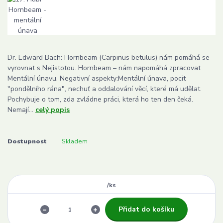
Dr. Edward Bach: Hornbeam (Carpinus betulus) nám pomáhá se
vyrovnat s Nejistotou. Hornbeam – nám napomáhá zpracovat
Mentální únavu. Negativní aspekty:Mentální únava, pocit
"pondělního rána", nechuť a oddalování věcí, které má udělat.
Pochybuje o tom, zda zvládne práci, která ho ten den čeká.
Nemají...
celý popis
Dostupnost
Skladem
/
ks
Přidat do košíku