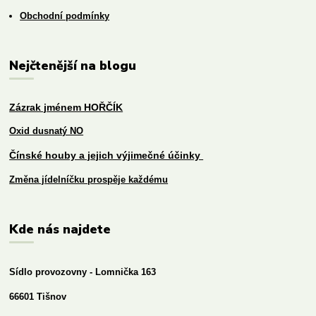
Obchodní podmínky
Nejčtenější na blogu
Zázrak jménem HOŘČÍK
Oxid dusnatý NO
Čínské houby a jejich výjimečné účinky
Změna jídelníčku prospěje každému
Kde nás najdete
Sídlo provozovny - Lomnička 163
66601 Tišnov