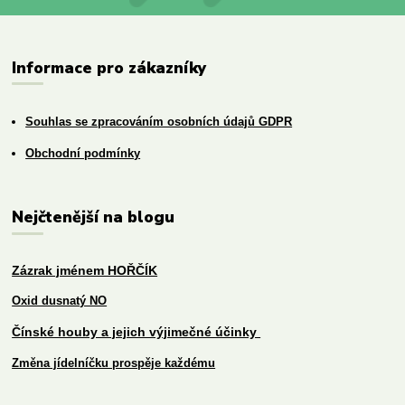
Informace pro zákazníky
Souhlas se zpracováním osobních údajů GDPR
Obchodní podmínky
Nejčtenější na blogu
Zázrak jménem HOŘČÍK
Oxid dusnatý NO
Čínské houby a jejich výjimečné účinky
Změna jídelníčku prospěje každému