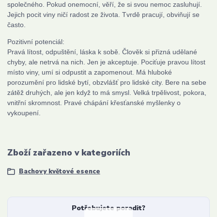
společného. Pokud onemocní, věří, že si svou nemoc zasluhují.
Jejich pocit viny ničí radost ze života. Tvrdě pracují, obviňují se
často.
Pozitivní potenciál:
Pravá lítost, odpuštění, láska k sobě. Člověk si přizná udělané
chyby, ale netrvá na nich. Jen je akceptuje. Pociťuje pravou lítost
místo viny, umí si odpustit a zapomenout. Má hluboké
porozumění pro lidské bytí, obzvlášť pro lidské city. Bere na sebe
zátěž druhých, ale jen když to má smysl. Velká trpělivost, pokora,
vnitřní skromnost. Pravé chápání křesťanské myšlenky o
vykoupení.
Zboží zařazeno v kategoriích
Bachovy květové esence
Potřebujete poradit?