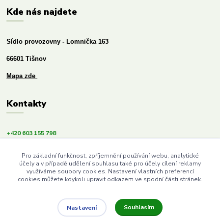
Kde nás najdete
Sídlo provozovny - Lomnička 163
66601 Tišnov
Mapa zde
Kontakty
+420 603 155 798
info@budemezdravi.cz
Pro základní funkčnost, zpříjemnění používání webu, analytické
účely a v případě udělení souhlasu také pro účely cílení reklamy
využíváme soubory cookies. Nastavení vlastních preferencí
cookies můžete kdykoli upravit odkazem ve spodní části stránek.
Souhlasím
Nastavení
Upravit sběr cookies.