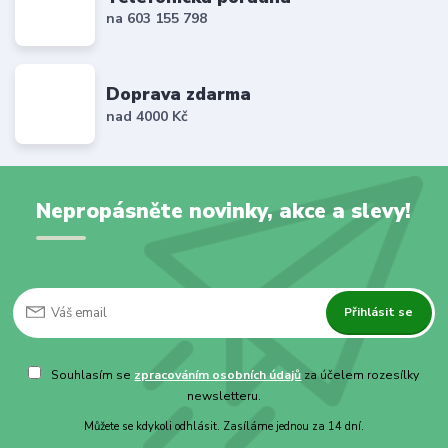
na 603 155 798
Doprava zdarma
nad 4000 Kč
Nepropásněte novinky, akce a slevy!
Přihlásit se
Souhlasím se
zpracováním osobních údajů
za účelem rozesílky
newsletteru.
Můžete se kdykoli odhlásit. Zasíláme jednou za 14 dní.