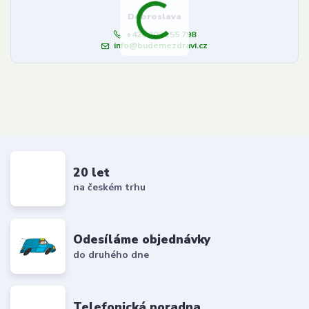
Dobroslava
+420 603 155 798
info@budemezdravi.cz
20 let
na českém trhu
Odesíláme objednávky
do druhého dne
Telefonická poradna