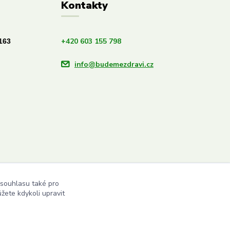
Kontakty
+420 603 155 798
163
info@budemezdravi.cz
 souhlasu také pro
žete kdykoli upravit
Vytvořeno na
Eshop-rychle.cz