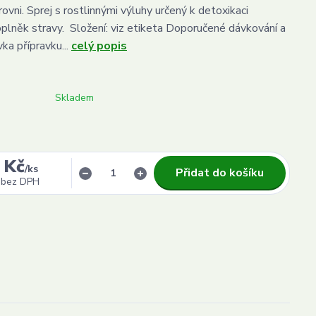
rovni. Sprej s rostlinnými výluhy určený k detoxikaci
plněk stravy. Složení: viz etiketa Doporučené dávkování a
vka přípravku...
celý popis
Skladem
 Kč
/
ks
Přidat do košíku
bez DPH