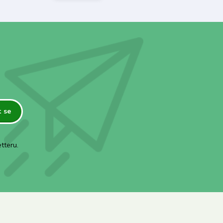
t se
tteru.