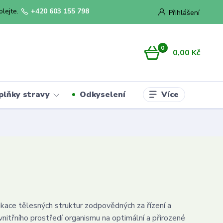
olejte.
+420 603 155 798
Přihlášení
0
0,00 Kč
Více
plňky stravy
Odkyselení
kace tělesných struktur zodpovědných za řízení a
vnitřního prostředí organismu na optimální a přirozené