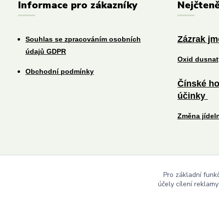
Informace pro zákazníky
Nejčteně
Zázrak j
Souhlas se zpracováním osobních
údajů GDPR
Oxid dusna
Obchodní podmínky
Čínské ho
účinky
Změna jídel
Pro základní funk
účely cílení reklam