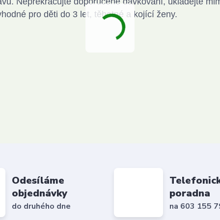
avu. Nepřekračujte doporučené dávkování, ukládejte mi
dné pro děti do 3 let, těhotné a kojící ženy.
Odesíláme
Telefonic
objednávky
poradna
do druhého dne
na 603 155 