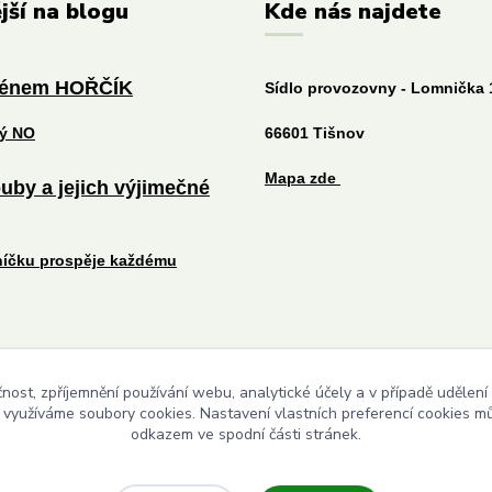
jší na blogu
Kde nás najdete
ménem HOŘČÍK
Sídlo provozovny - Lomnička 
tý NO
66601 Tišnov
Mapa zde
uby a jejich výjimečné
níčku prospěje každému
čnost, zpříjemnění používání webu, analytické účely a v případě udělení
Upravit sběr cookies.
y využíváme soubory cookies. Nastavení vlastních preferencí cookies mů
odkazem ve spodní části stránek.