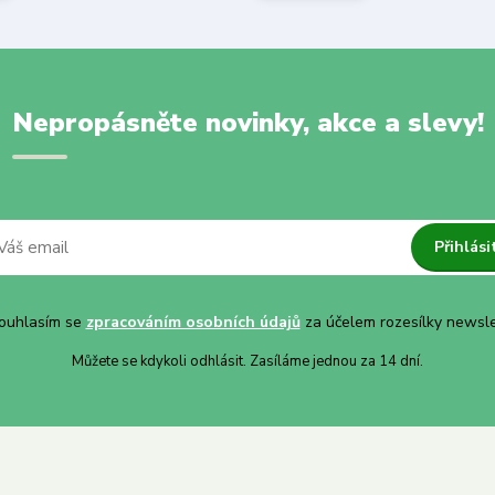
Nepropásněte novinky, akce a slevy!
Přihlási
uhlasím se
zpracováním osobních údajů
za účelem rozesílky newsle
Můžete se kdykoli odhlásit. Zasíláme jednou za 14 dní.