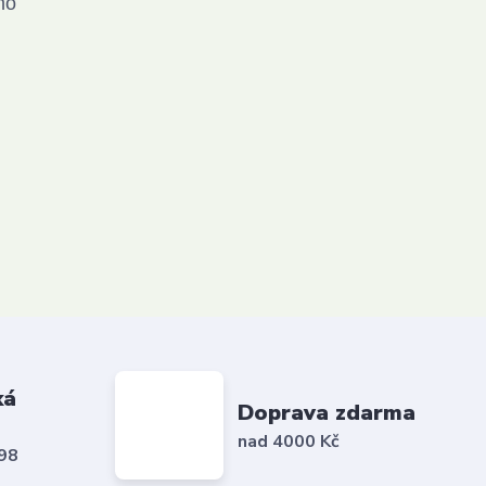
mo
ká
Doprava zdarma
nad 4000 Kč
798