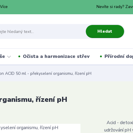
Nevíte si rady? Zav
Více
Hledat
še
Očista a harmonizace střev
Přírodní do
n ACID 50 ml - překyselení organismu, řízení pH
rganismu, řízení pH
Acid - detoxi
udržování pH 