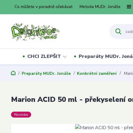
Co můžete v poradně očekávat
Metoda MUDr. Jonáše
CHCI ZLEPŠIT
Preparáty MUDr. Joná
Preparáty MUDr. Jonáše
Konkrétní zaměření
Mario
Marion ACID 50 ml - překyselení o
Novinka