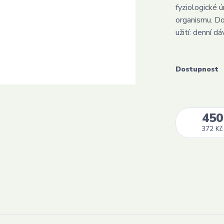
fyziologické ú
organismu. Do
užití: denní dá
Dostupnost
450
372 Kč