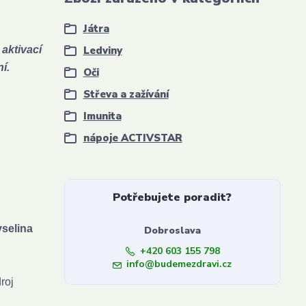
Játra
aktivací
Ledviny
í.
Oči
Střeva a zažívání
Imunita
nápoje ACTIVSTAR
Potřebujete poradit?
yselina
Dobroslava
+420 603 155 798
info@budemezdravi.cz
roj