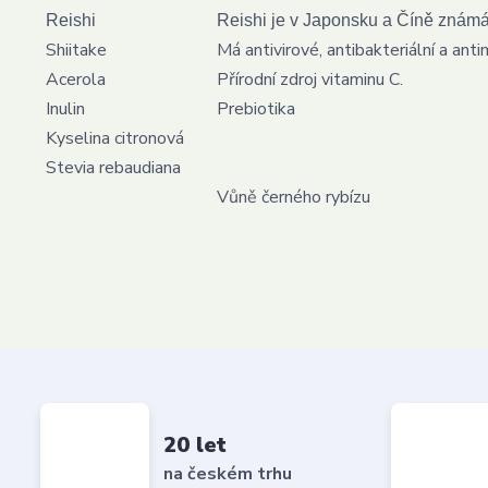
Reishi
Reishi je v Japonsku a Číně známá
Shiitake
Má antivirové, antibakteriální a anti
Acerola
Přírodní zdroj vitaminu C.
Inulin
Prebiotika
Kyselina citronová
Stevia rebaudiana
Vůně černého rybízu
20 let
na českém trhu