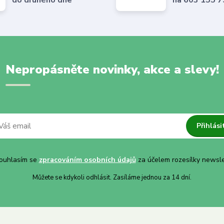
Nepropásněte novinky, akce a slevy!
Přihlási
uhlasím se
zpracováním osobních údajů
za účelem rozesílky newsle
Můžete se kdykoli odhlásit. Zasíláme jednou za 14 dní.