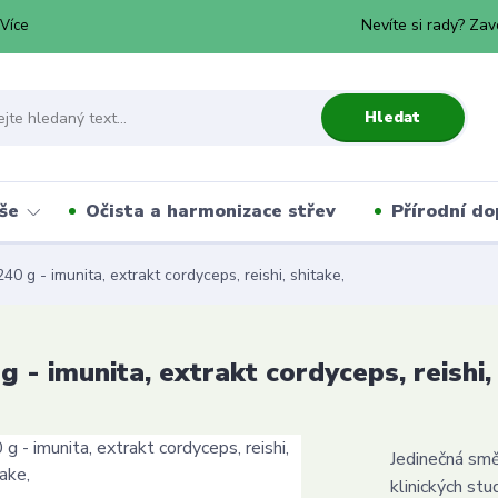
Nevíte si rady? Zav
Více
Hledat
še
Očista a harmonizace střev
Přírodní do
40 g - imunita, extrakt cordyceps, reishi, shitake,
g - imunita, extrakt cordyceps, reishi,
Jedinečná směs
klinických st