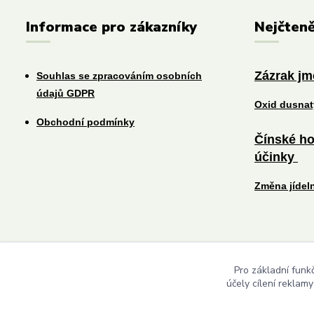
Informace pro zákazníky
Nejčteně
Zázrak j
Souhlas se zpracováním osobních
údajů GDPR
Oxid dusna
Obchodní podmínky
Čínské ho
účinky
Změna jídel
Pro základní funk
účely cílení reklam