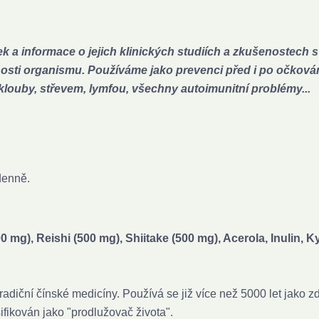
 a informace o jejich klinických studiích a zkušenostech s 
ti organismu. Používáme jako prevenci před i po očkován
klouby, střevem, lymfou, všechny autoimunitní problémy...
denně.
 mg), Reishi (500 mg), Shiitake (500 mg), Acerola, Inulin, K
adiční čínské medicíny. Používá se již více než 5000 let jako zd
sifikován jako "prodlužovač života".