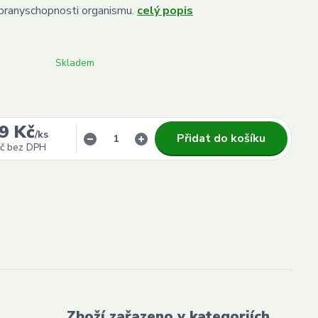
branyschopnosti organismu.
celý popis
Skladem
9 Kč
/
ks
Přidat do košíku
č
bez DPH
Zboží zařazeno v kategoriích