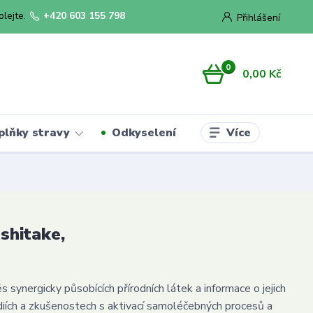
olejte.
+420 603 155 798
Přihlášení
0
0,00 Kč
Více
plňky stravy
Odkyselení
 shitake,
 synergicky působících přírodních látek a informace o jejich
udiích a zkušenostech s aktivací samoléčebných procesů a