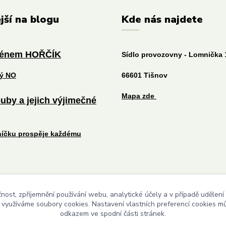
jší na blogu
Kde nás najdete
ménem HOŘČÍK
Sídlo provozovny - Lomnička 
tý NO
66601 Tišnov
Mapa zde
uby a jejich výjimečné
níčku prospěje každému
čnost, zpříjemnění používání webu, analytické účely a v případě udělení
Upravit sběr cookies.
y využíváme soubory cookies. Nastavení vlastních preferencí cookies mů
odkazem ve spodní části stránek.