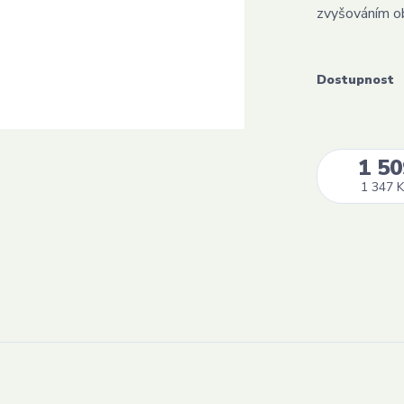
zvyšováním o
Dostupnost
1 50
1 347 K