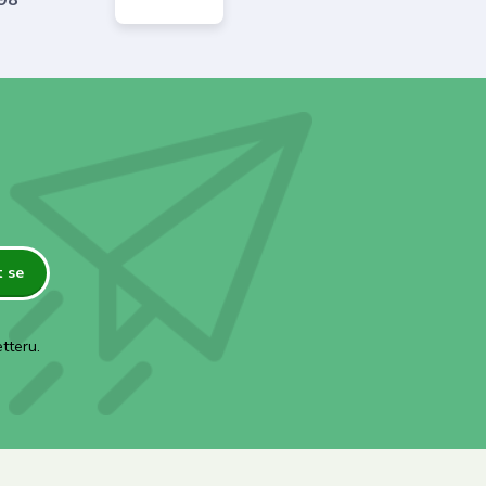
t se
tteru.