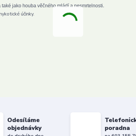
 také jako houba věčného mládí a nesmrtelnosti.
mykotické účinky.
Odesíláme
Telefonic
objednávky
poradna
do druhého dne
na 603 155 