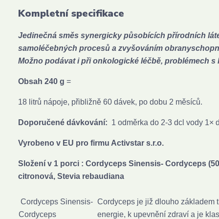
Kompletní specifikace
Jedinečná směs synergicky působících přírodních látek
samoléčebných procesů a zvyšováním obranyschopnos
Možno podávat i při onkologické léčbě, problémech s 
Obsah 240 g
=
18 litrů nápoje, přibližně 60 dávek, po dobu 2 měsíců.
Doporučené dávkování:
1 odměrka do 2-3 dcl vody 1× 
Vyrobeno v EU pro firmu Activstar s.r.o.
Složení v 1 porci : Cordyceps Sinensis- Cordyceps (500
citronová, Stevia rebaudiana
Cordyceps Sinensis-
Cordyceps je již dlouho základem tr
Cordyceps
energie, k upevnění zdraví a je kla