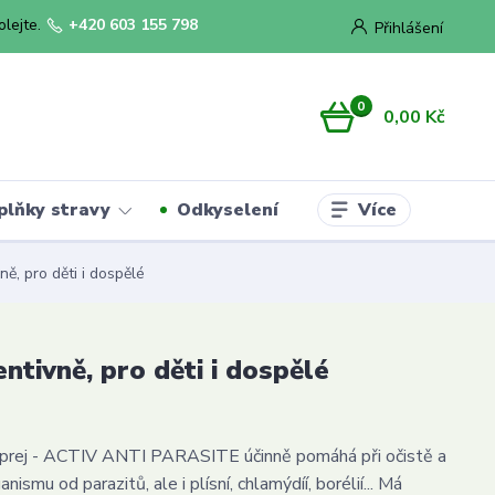
olejte.
+420 603 155 798
Přihlášení
0
0,00 Kč
Více
plňky stravy
Odkyselení
ně, pro děti i dospělé
entivně, pro děti i dospělé
 sprej - ACTIV ANTI PARASITE účinně pomáhá při očistě a
nismu od parazitů, ale i plísní, chlamýdíí, borélií... Má