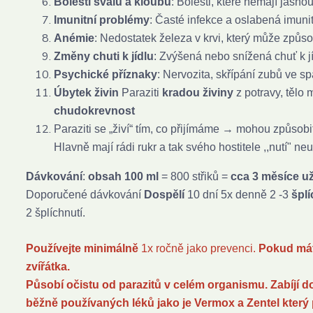
Bolesti svalů a kloubů
: Bolesti, které nemají jasnou
Imunitní problémy
: Časté infekce a oslabená imunit
Anémie
: Nedostatek železa v krvi, který může způs
Změny chuti k jídlu
: Zvýšená nebo snížená chuť k jí
Psychické příznaky
: Nervozita, skřípání zubů ve s
Úbytek živin
Paraziti
kradou živiny
z potravy, tělo
chudokrevnost
Paraziti se „živí“ tím, co přijímáme → mohou způsobi
Hlavně mají rádi rukr a tak svého hostitele ,,nutí" neu
Dávkování
:
obsah 100 ml
= 800 střiků =
cca 3 měsíce už
Doporučené dávkování
Dospělí
10 dní 5x denně 2 -3
šplí
2 šplíchnutí.
Používejte minimálně
1x ročně jako prevenci.
Pokud máte
zvířátka.
Působí očistu od parazitů v celém organismu. Zabíjí do
běžně používaných léků jako je Vermox a Zentel který 