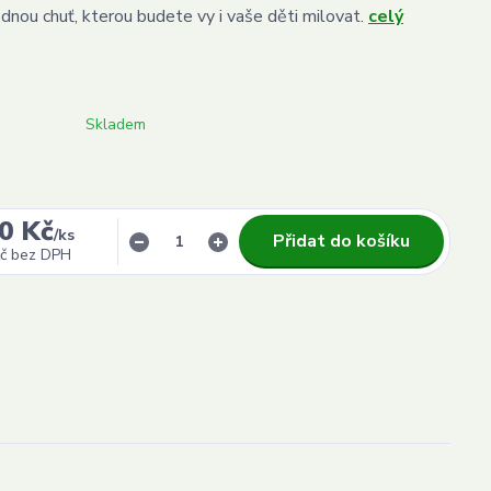
dnou chuť, kterou budete vy i vaše děti milovat.
celý
Skladem
0 Kč
/
ks
Přidat do košíku
č
bez DPH