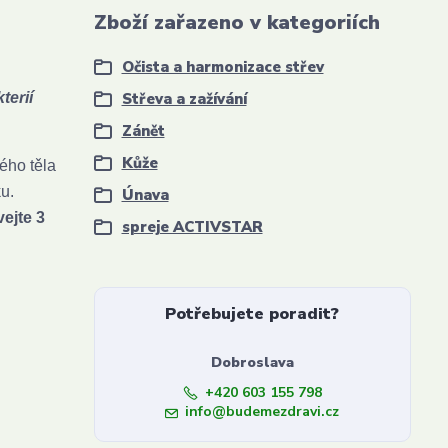
Zboží zařazeno v kategoriích
Očista a harmonizace střev
terií
Střeva a zažívání
Zánět
Kůže
ého těla
u.
Únava
ejte 3
spreje ACTIVSTAR
Potřebujete poradit?
Dobroslava
+420 603 155 798
info@budemezdravi.cz