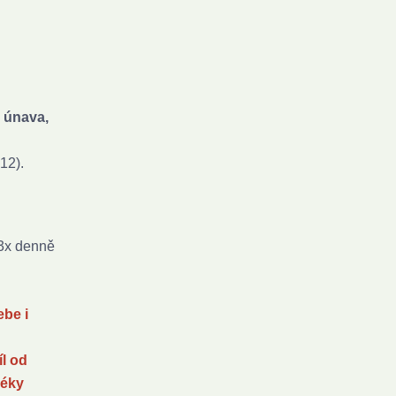
 únava,
12).
3x denně
ebe i
íl od
léky