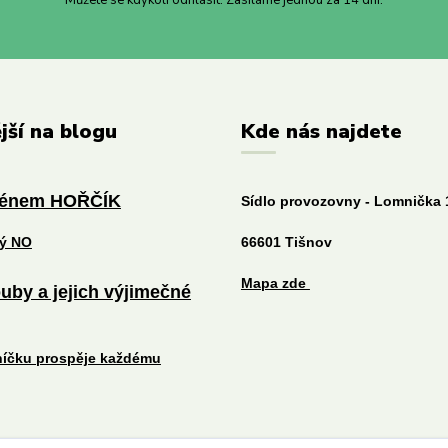
Můžete se kdykoli odhlásit. Zasíláme jednou za 14 dní.
jší na blogu
Kde nás najdete
ménem HOŘČÍK
Sídlo provozovny - Lomnička 
tý NO
66601 Tišnov
Mapa zde
uby a jejich výjimečné
níčku prospěje každému