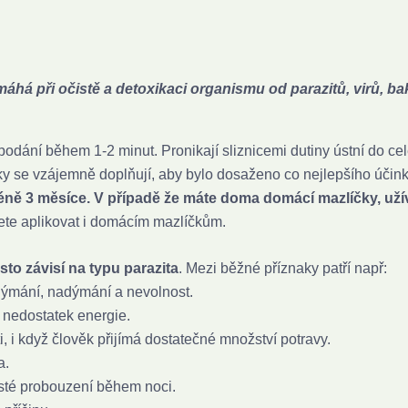
á při očistě a detoxikaci organismu od parazitů, virů, bak
podání během 1-2 minut. Pronikají sliznicemi dutiny ústní do cel
ožky se vzájemně doplňují, aby bylo dosaženo co nejlepšího účink
éně 3 měsíce. V
případě že máte doma domácí mazlíčky, užív
te aplikovat i domácím mazlíčkům.
sto závisí na typu parazita
. Mezi běžné příznaky patří např:
adýmání, nadýmání a nevolnost.
, nedostatek energie.
i, i když člověk přijímá dostatečné množství potravy.
a.
asté probouzení během noci.