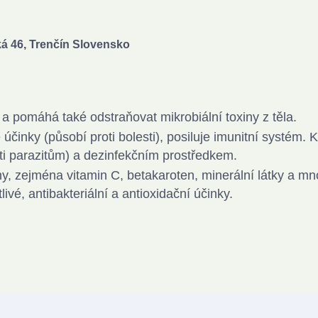
ická 46, Trenčín Slovensko
t a pomáhá také odstraňovat mikrobiální toxiny z těla.
 účinky (působí proti bolesti), posiluje imunitní systém.
ti parazitům) a dezinfekčním prostředkem.
, zejména vitamin C, betakaroten, minerální látky a m
ivé, antibakteriální a antioxidační účinky.