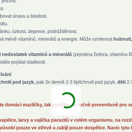
 příčinu.
a.
obovat únavu a bledost.
dlu.
pánku, úzkost, deprese, podrážděnost.
 má méně vitamínů, minerálů a energie. Může vzniknout
hubnutí,
t
nedostatek vitamínů a minerálů
(zejména železa, vitamínu B
stále pojídat sladkosti.
ívání
chnití pod jazyk,
pak 3x denně 2-3 šplíchnutí pod jazyk,
děti
2-
 domácí mazlíčky, tak použijte 3x ročně preventivně pro s
spělce, larvy a vajíčka parazitů v celém organismu, na rozd
působí pouze ve střevě a zabíjí pouze dospělce. Navíc tyto 