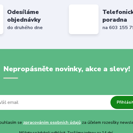
Odesíláme
Telefonic
objednávky
poradna
do druhého dne
na 603 155 
Nepropásněte novinky, akce a slevy!
Přihlási
uhlasím se
zpracováním osobních údajů
za účelem rozesílky newsle