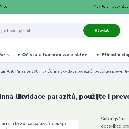
Nevíte si rady? Zav
Více
Hledat
še
Očista a harmonizace střev
Přírodní do
tar Anti Parasite 100 ml - účinná likvidace parazitů, použijte i preventiv
nná likvidace parazitů, použijte i prev
Sublingvální
detoxikaci orga