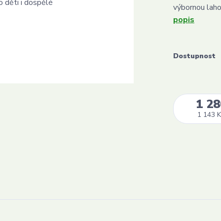
výbornou laho
popis
Dostupnost
1 28
1 143 K