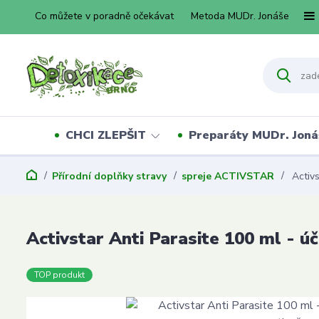
Co můžete v poradně očekávat
Metoda MUDr. Jonáše
CHCI ZLEPŠIT
Preparáty MUDr. Joná
Přírodní doplňky stravy
spreje ACTIVSTAR
Activs
Activstar Anti Parasite 100 ml - úči
TOP produkt