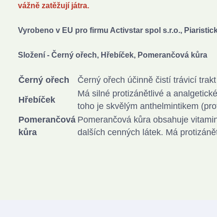
vážně zatěžují játra.
Vyrobeno v EU p
ro firmu Activstar spol s.r.o., Piarist
Složení - Černý ořech, Hřebíček, Pomerančová kůra
Černý ořech
Černý ořech účinně čistí trávicí trak
Má silné protizánětlivé a analgetické
Hřebíček
toho je skvělým anthelmintikem (pro
Pomerančová
Pomerančová kůra obsahuje vitaminy
kůra
dalších cenných látek. Má protizánětl