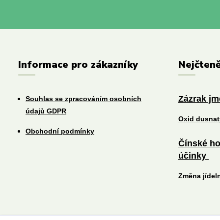
Informace pro zákazníky
Nejčteně
Zázrak j
Souhlas se zpracováním osobních
údajů GDPR
Oxid dusna
Obchodní podmínky
Čínské ho
účinky
Změna jídel