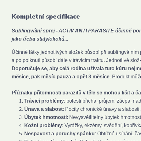
Kompletní specifikace
Sublingvální sprej - ACTIV ANTI PARASITE účinně pomáh
jako třeba stafylokoků...
Účinné látky jednotlivých složek působí při sublingválním 
a po polknutí působí dále v trávicím traktu. Jednotlivé sl
Doporučuje se, aby celá rodina užívala tuto kúru nejm
měsíce, pak měsíc pauza a opět 3 měsíce.
Produkt může
Příznaky přítomnosti parazitů v těle se mohou lišit a ča
Trávicí problémy
: bolesti břicha, průjem, zácpa, n
Únava a slabost
: Pocity chronické únavy a slabosti
Úbytek hmotnosti
: Nevysvětlitelný úbytek hmotnost
Kožní problémy
: Vyrážky, ekzémy, svědění, kopřivk
Nespavost a poruchy spánku
: Obtížné usínání, č