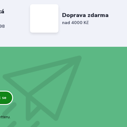
ká
Doprava zdarma
nad 4000 Kč
798
t se
tteru.