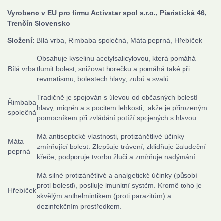
Vyrobeno v EU p
ro firmu Activstar spol s.r.o., Piaristická 46,
Trenčín Slovensko
Složení:
Bílá vrba, Řimbaba společná, Máta peprná, Hřebíček
Obsahuje kyselinu acetylsalicylovou, která pomáhá
Bílá vrba
tlumit bolest, snižovat horečku a pomáhá také při
revmatismu, bolestech hlavy, zubů a svalů.
Tradičně je spojován s úlevou od občasných bolestí
Řimbaba
hlavy, migrén a s pocitem lehkosti, takže je přirozeným
společná
pomocníkem při zvládání potíží spojených s hlavou.
Má antiseptické vlastnosti, protizánětlivé účinky
Máta
zmírňující bolest. Zlepšuje trávení, zklidňuje žaludeční
peprná
křeče, podporuje tvorbu žluči a zmírňuje nadýmání.
Má silné protizánětlivé a analgetické účinky (působí
proti bolesti), posiluje imunitní systém. Kromě toho je
Hřebíček
skvělým anthelmintikem (proti parazitům) a
dezinfekčním prostředkem.