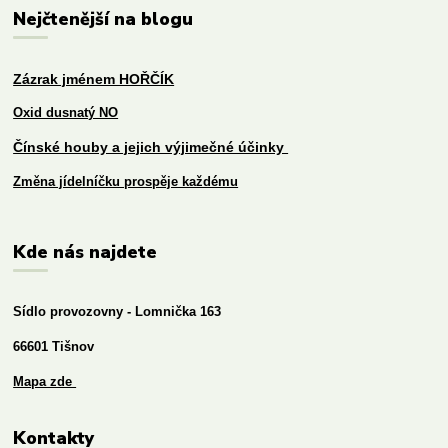
Nejčtenější na blogu
Zázrak jménem HOŘČÍK
Oxid dusnatý NO
Čínské houby a jejich výjimečné účinky
Změna jídelníčku prospěje každému
Kde nás najdete
Sídlo provozovny - Lomnička 163
66601 Tišnov
Mapa zde
Kontakty