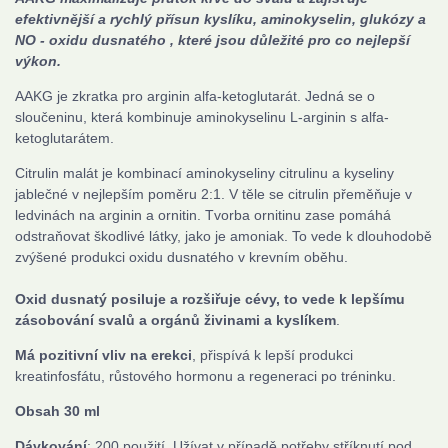
efektivnější a rychlý přísun kyslíku, aminokyselin, glukózy a
NO - oxidu dusnatého , které jsou důležité pro co nejlepší
výkon.
AAKG je zkratka pro arginin alfa-ketoglutarát. Jedná se o
sloučeninu, která kombinuje aminokyselinu L-arginin s alfa-
ketoglutarátem.
Citrulin malát je kombinací aminokyseliny citrulinu a kyseliny
jablečné v nejlepším poměru 2:1. V těle se citrulin přeměňuje v
ledvinách na arginin a ornitin. Tvorba ornitinu zase pomáhá
odstraňovat škodlivé látky, jako je amoniak. To vede k dlouhodobě
zvýšené produkci oxidu dusnatého v krevním oběhu.
Oxid dusnatý posiluje a rozšiřuje cévy, to vede k lepšímu
zásobování svalů a orgánů živinami a kyslíkem
.
Má pozitivní vliv na erekci
, přispívá k lepší produkci
kreatinfosfátu, růstového hormonu a regeneraci po tréninku.
Obsah 30 ml
Dávkování
: 200 použití. Užívat v případě potřeby stříknutí pod