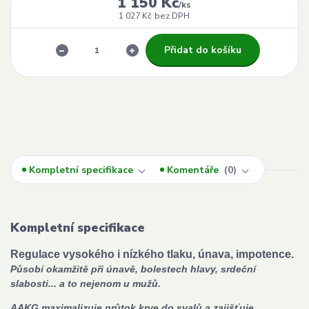
1 150 Kč
/
ks
1 027 Kč
bez DPH
Přidat do košíku
Kompletní specifikace
Komentáře
0
Kompletní specifikace
Regulace vysokého i nízkého tlaku, únava, impotence.
Působí okamžitě při únavě, bolestech hlavy, srdeční
slabosti... a to nejenom u mužů.
AAKG maximalizuje průtok krve do svalů a zajišťuje