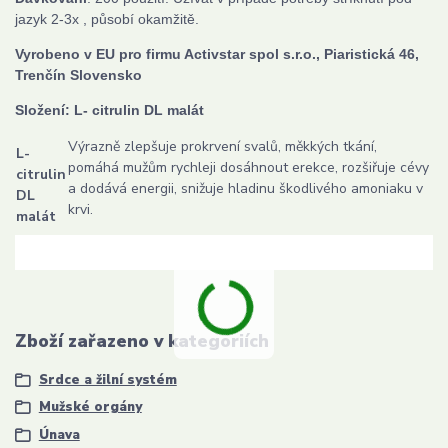
jazyk 2-3x , působí okamžitě.
Vyrobeno v EU p
ro firmu Activstar spol s.r.o., Piaristická 46,
Trenčín Slovensko
Složení: L- citrulin DL malát
Výrazně zlepšuje prokrvení svalů, měkkých tkání,
L-
pomáhá mužům rychleji dosáhnout erekce, rozšiřuje cévy
citrulin
a dodává energii, snižuje hladinu škodlivého amoniaku v
DL
krvi.
malát
Zboží zařazeno v kategoriích
Srdce a žilní systém
Mužské orgány
Únava