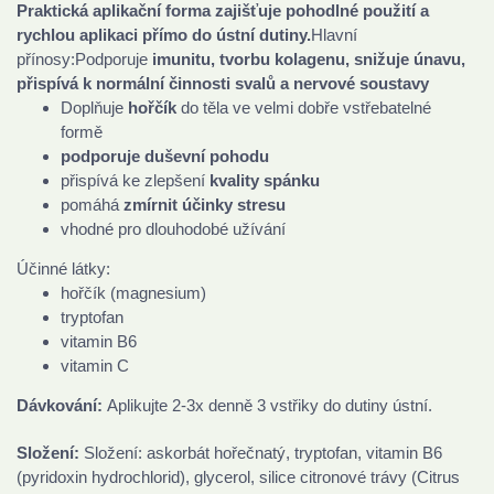
Praktická aplikační forma zajišťuje pohodlné použití a
rychlou aplikaci přímo do ústní dutiny.
Hlavní
přínosy:Podporuje
imunitu, tvorbu kolagenu, snižuje únavu,
přispívá k normální činnosti svalů a nervové soustavy
Doplňuje
hořčík
do těla ve velmi dobře vstřebatelné
formě
podporuje duševní pohodu
přispívá ke zlepšení
kvality spánku
pomáhá
zmírnit účinky stresu
vhodné pro dlouhodobé užívání
Účinné látky:
hořčík (magnesium)
tryptofan
vitamin B6
vitamin C
Dávkování:
Aplikujte 2-3x denně 3 vstřiky do dutiny ústní.
Složení:
Složení: askorbát hořečnatý, tryptofan, vitamin B6
(pyridoxin hydrochlorid), glycerol, silice citronové trávy (Citrus