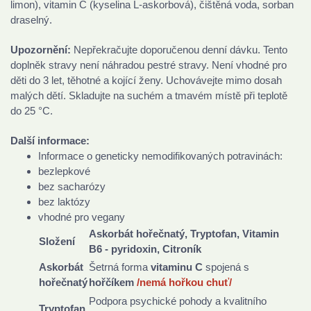
limon), vitamin C (kyselina L-askorbová), čištěná voda, sorban
draselný.
Upozornění:
Nepřekračujte doporučenou denní dávku. Tento
doplněk stravy není náhradou pestré stravy. Není vhodné pro
děti do 3 let, těhotné a kojící ženy. Uchovávejte mimo dosah
malých dětí. Skladujte na suchém a tmavém místě při teplotě
do 25 °C.
Další informace:
Informace o geneticky nemodifikovaných potravinách:
bezlepkové
bez sacharózy
bez laktózy
vhodné pro vegany
Askorbát hořečnatý, Tryptofan, Vitamin
Složení
B6 - pyridoxin, Citroník
Askorbát
Šetrná forma
vitaminu C
spojená s
hořečnatý
hořčíkem
/nemá hořkou chuť/
Podpora psychické pohody a kvalitního
Tryptofan