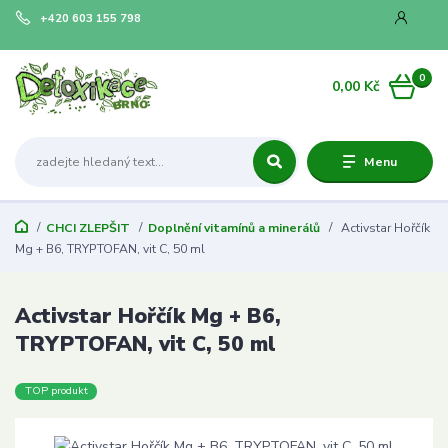
+420 603 155 798
0
0,00 Kč
Menu
CHCI ZLEPŠIT
Doplnění vitamínů a minerálů
Activstar Hořčík
Mg + B6, TRYPTOFAN, vit C, 50 ml
Activstar Hořčík Mg + B6,
TRYPTOFAN, vit C, 50 ml
TOP produkt