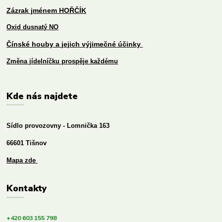
Zázrak jménem HOŘČÍK
Oxid dusnatý NO
Čínské houby a jejich výjimečné účinky
Změna jídelníčku prospěje každému
Kde nás najdete
Sídlo provozovny - Lomnička 163
66601 Tišnov
Mapa zde
Kontakty
+420 603 155 798