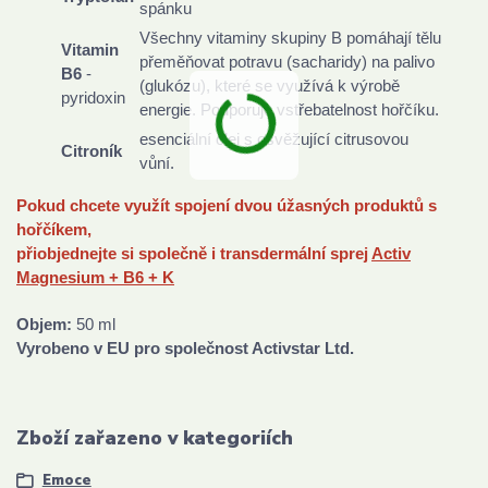
spánku
Všechny vitaminy skupiny B pomáhají tělu
Vitamin
přeměňovat potravu (sacharidy) na palivo
B6
-
(glukózu), které se využívá k výrobě
pyridoxin
energie. Podporuje vstřebatelnost hořčíku.
esenciální olej s osvěžující citrusovou
Citroník
vůní.
Pokud chcete využít spojení dvou úžasných produktů s
hořčíkem,
přiobjednejte si společně i transdermální sprej
Activ
Magnesium + B6 + K
Objem:
50 ml
Vyrobeno v EU pro společnost Activstar Ltd.
Zboží zařazeno v kategoriích
Emoce