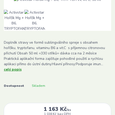
Doplněk stravy ve formě sublingválního spreje s obsahem
hořčíku, tryptofanu, vitaminu B6 a vit.C s příjemnou citronovou
příchutí Obsah 50 ml =330 střiků= dávka cca na 2 měsíce
Praktická aplikační forma zajišťuje pohodlné použití a rychlou
aplikaci přímo do ústní dutiny.Hlavní přínosy:Podporuje imun...
celý popis
Dostupnost
Skladem
1 163 Kč
/
ks
1 038 Kč
bez DPH