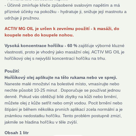
- Účinně zmírňuje křeče způsobené svalovým napětím a má
příznivé účinky na pokožku - hydratuje ji, snižuje její mastnotu a
udržuje ji pružnou.
ACTIV MG OIL je určen k zevnímu použití - k masáži, do
koupele nebo do koupele nohou.
Vysoká koncentrace hořčíku - 60 %
zajišťuje výborné kluzné
vlastnosti, proto je vhodný jako masážní olej. ACTIV MG OIL je
hořčíkový olej s nejvyšší koncentrací hořčíku na trhu.
Použití
:
Hořčíkový olej aplikujte na tělo rukama nebo ve spreji.
Naneste malé množství na bolestivé místo, vmasírujte nebo
nechte působit 10-25 minut . Doporučuje se používat jednou
denně. Pokud vás obtěžují bílé zbytky na kůži nebo brnění,
můžete olej z kůže setřít nebo omýt vodou. Pocit brnění nebo
štípání je během několika prvních aplikací zcela normální a je
známkou nedostatku hořčíku. Tento problém postupně zmizí,
jakmile se hladina hořčíku v těle zvýší.
Obsah 1 litr