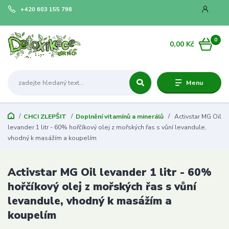
+420 603 155 798
0
0,00 Kč
Menu
CHCI ZLEPŠIT
Doplnění vitamínů a minerálů
Activstar MG Oil
levander 1 litr - 60% hořčíkový olej z mořských řas s vůní levandule,
vhodný k masážím a koupelím
Activstar MG Oil levander 1 litr - 60%
hořčíkový olej z mořských řas s vůní
levandule, vhodný k masážím a
koupelím