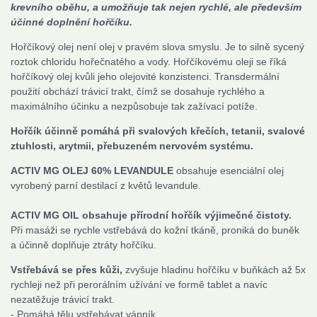
krevního oběhu, a umožňuje tak nejen rychlé, ale především
účinné doplnění hořčíku.
Hořčíkový olej není olej v pravém slova smyslu. Je to silně sycený
roztok chloridu hořečnatého a vody. Hořčíkovému oleji se říká
hořčíkový olej kvůli jeho olejovité konzistenci. Transdermální
použití obchází trávicí trakt, čímž se dosahuje rychlého a
maximálního účinku a nezpůsobuje tak zažívací potíže.
Hořčík účinně pomáhá při svalových křečích, tetanii, svalové
ztuhlosti, arytmii, přebuzeném nervovém systému.
ACTIV MG OLEJ 60% LEVANDULE
obsahuje esenciální olej
vyrobený parní destilací z květů levandule.
ACTIV MG OIL obsahuje přírodní hořčík výjimečné čistoty.
Při masáži se rychle vstřebává do kožní tkáně, proniká do buněk
a účinně doplňuje ztráty hořčíku.
Vstřebává se přes kůži,
zvyšuje hladinu hořčíku v buňkách až 5x
rychleji než při perorálním užívání ve formě tablet a navíc
nezatěžuje trávicí trakt.
- Pomáhá tělu vstřebávat vápník.