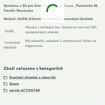
Vyrobeno v EU p
ro firmu Activstar spol s.r.o., Piaristická 46,
Trenčín Slovensko
Složení: Hořčík (Chlorid horečnatý), Levandule lékařská
Přírodní z mořských řas. Účastní se více než 300
Hořčík
metabolických přeměn.
Má relaxační, sedativní a antistresové účinky na
Levandule
organismus.
lékařská
Zboží zařazeno v kategoriích
Doplnění vitamínů a minerálů
Únava
spreje ACTIVSTAR