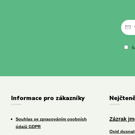
So
Informace pro zákazníky
Nejčteně
Zázrak j
Souhlas se zpracováním osobních
údajů GDPR
Oxid dusna