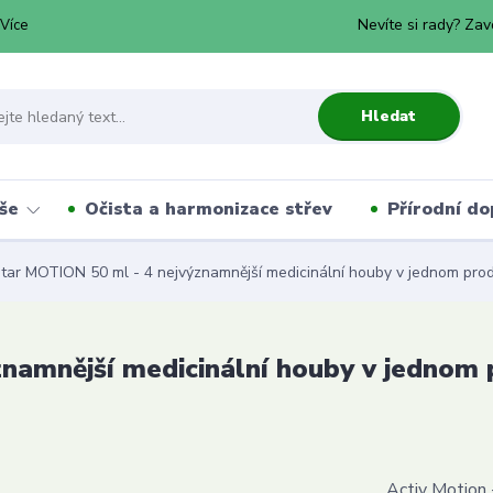
Nevíte si rady? Zav
Více
Hledat
še
Očista a harmonizace střev
Přírodní do
tar MOTION 50 ml - 4 nejvýznamnější medicinální houby v jednom prod
znamnější medicinální houby v jednom
Activ Motion 