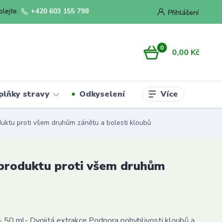
olejte.
+420 603 155 798
Přihlášení
0
0,00 Kč
Více
plňky stravy
Odkyselení
uktu proti všem druhům zánětu a bolesti kloubů
 produktu proti všem druhům
- 50 ml- Dvojitá extrakce Podpora pohyblivosti kloubů a