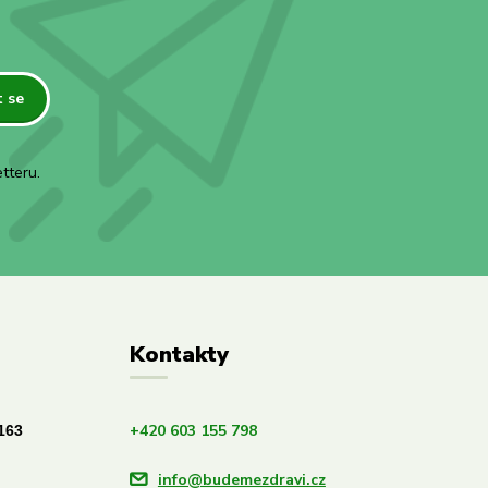
t se
tteru.
Kontakty
+420 603 155 798
163
info@budemezdravi.cz