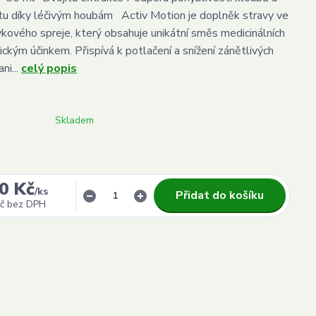
tu díky léčivým houbám Activ Motion je doplněk stravy ve
kového spreje, který obsahuje unikátní směs medicinálních
ckým účinkem. Přispívá k potlačení a snížení zánětlivých
ni...
celý popis
Skladem
0 Kč
/
ks
Přidat do košíku
č
bez DPH