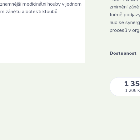
zmírnění záně
formě podjazy
hub se synergi
procesů v orga
Dostupnost
1 35
1 205 K