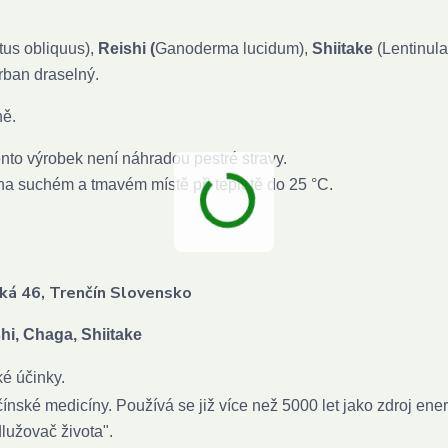
tus obliquus),
Reishi (
Ganoderma lucidum),
Shiitake
(Lentinula
rban draselný.
ně.
to výrobek není náhradou pestré stravy.
 na suchém a tmavém místě při teplotě do 25 °C.
tická 46, Trenčín Slovensko
i, Chaga, Shiitake
ké účinky.
ínské medicíny. Používá se již více než 5000 let jako zdroj ener
dlužovač života".