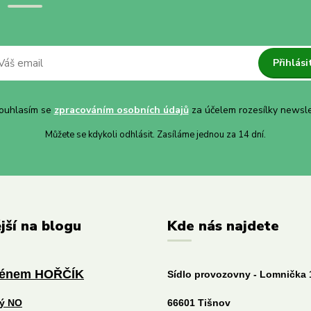
Přihlási
uhlasím se
zpracováním osobních údajů
za účelem rozesílky newsle
Můžete se kdykoli odhlásit. Zasíláme jednou za 14 dní.
jší na blogu
Kde nás najdete
ménem HOŘČÍK
Sídlo provozovny - Lomnička 
tý NO
66601 Tišnov