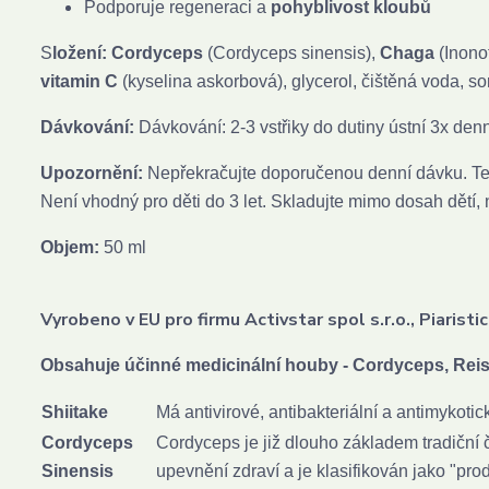
Podporuje regeneraci a
pohyblivost kloubů
S
ložení: Cordyceps
(Cordyceps sinensis),
Chaga
(Inono
vitamin C
(kyselina askorbová), glycerol, čištěná voda, so
Dávkování:
Dávkování: 2-3 vstřiky do dutiny ústní 3x den
Upozornění:
Nepřekračujte doporučenou denní dávku. Ten
Není vhodný pro děti do 3 let. Skladujte mimo dosah dětí,
Objem:
50 ml
Vyrobeno v EU p
ro firmu Activstar spol s.r.o., Piaris
Obsahuje účinné medicinální houby - Cordyceps, Reish
Shiitake
Má antivirové, antibakteriální a antimykotic
Cordyceps
Cordyceps je již dlouho základem tradiční č
Sinensis
upevnění zdraví a je klasifikován jako "pro