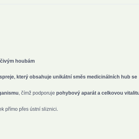
léčivým houbám
preje, který obsahuje unikátní směs medicinálních hub se
rganismu
, čímž podporuje
pohybový aparát a celkovou vitalitu
k přímo přes ústní sliznici.