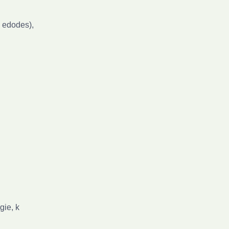
 edodes),
gie, k