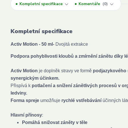
Kompletní specifikace
Komentáře
0
Kompletní specifikace
Activ Motion - 50 ml-
Dvojitá extrakce
Podpora pohyblivosti kloubů a zmírnění zánětu díky 
Activ Motion
je doplněk stravy ve formě
podjazykového s
synergickým účinkem.
Přispívá k
potlačení a snížení zánětlivých procesů v o
ledviny.
Forma spreje
umožňuje
rychlé vstřebávání
účinných láte
Hlavní přínosy
:
Pomáhá snižovat záněty v těle