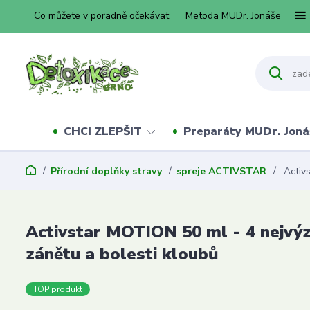
Co můžete v poradně očekávat
Metoda MUDr. Jonáše
CHCI ZLEPŠIT
Preparáty MUDr. Joná
Přírodní doplňky stravy
spreje ACTIVSTAR
Activs
Activstar MOTION 50 ml - 4 nejvý
zánětu a bolesti kloubů
TOP produkt