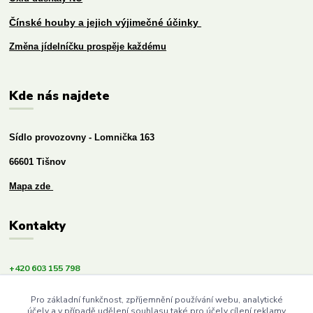
Čínské houby a jejich výjimečné účinky
Změna jídelníčku prospěje každému
Kde nás najdete
Sídlo provozovny - Lomnička 163
66601 Tišnov
Mapa zde
Kontakty
+420 603 155 798
info@budemezdravi.cz
Pro základní funkčnost, zpříjemnění používání webu, analytické
účely a v případě udělení souhlasu také pro účely cílení reklamy