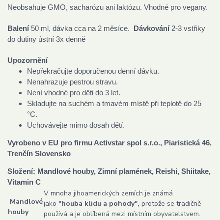
Neobsahuje GMO, sacharózu ani laktózu. Vhodné pro vegany.
Balení
50 ml, dávka cca na 2 měsíce.
Dávkování
2-3 vstřiky
do dutiny ústní 3x denně
Upozornění
Nepřekračujte doporučenou denní dávku.
Nenahrazuje pestrou stravu.
Není vhodné pro děti do 3 let.
Skladujte na suchém a tmavém místě při teplotě do 25
°C.
Uchovávejte mimo dosah dětí.
Vyrobeno v EU p
ro firmu Activstar spol s.r.o., Piaristická 46,
Trenčín Slovensko
Složení: Mandlové houby, Zimní plamének, Reishi, Shiitake,
Vitamin C
V mnoha jihoamerických zemích je známá
Mandlové
jako
"houba klidu a pohody",
protože se tradičně
houby
používá a je oblíbená mezi místním obyvatelstvem.