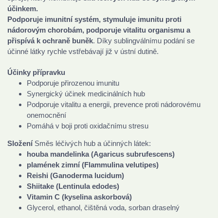
účinkem.
Podporuje imunitní systém, stymuluje imunitu proti
nádorovým chorobám, podporuje vitalitu organismu a
přispívá k ochraně buněk
. Díky sublingválnímu podání se
účinné látky rychle vstřebávají již v ústní dutině.
Účinky přípravku
Podporuje přirozenou imunitu
Synergický účinek medicinálních hub
Podporuje vitalitu a energii, prevence proti nádorovému
onemocnění
Pomáhá v boji proti oxidačnímu stresu
Složení
Směs léčivých hub a účinných látek:
houba mandelinka (Agaricus subrufescens)
plamének zimní (Flammulina velutipes)
Reishi (Ganoderma lucidum)
Shiitake (Lentinula edodes)
Vitamin C (kyselina askorbová)
Glycerol, ethanol, čištěná voda, sorban draselný