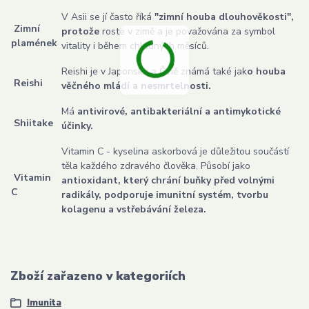
V Asii se jí často říká
"zimní houba dlouhověkosti",
Zimní
protože
roste v zimě a je považována za symbol
plamének
vitality i během chladných měsíců.
Reishi je v Japonsku a Číně známá také jak
o houba
Reishi
věčného mládí a nesmrtelnosti.
Má
antivirové, antibakteriální a antimykotické
Shiitake
účinky.
Vitamin C - kyselina askorbová je důležitou součástí
těla každého zdravého člověka. Působí jako
Vitamin
antioxidant, který chrání buňky před volnými
C
radikály, podporuje imunitní systém, tvorbu
kolagenu a vstřebávání železa.
Zboží zařazeno v kategoriích
Imunita