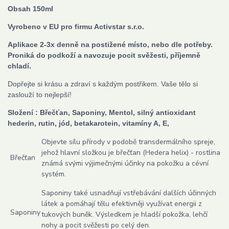
Obsah 150ml
Vyrobeno v EU p
ro firmu Activstar s.r.o.
Aplikace 2-3x denně na postižené místo, nebo dle potřeby.
Proniká do podkoží a navozuje pocit svěžesti, příjemně
chladí.
Dopřejte si krásu a zdraví s každým postřikem. Vaše tělo si
zaslouží to nejlepší!
Složení : Břečťan, Saponiny, Mentol, silný antioxidant
hederin, rutin, jód, betakarotein, vitamíny A, E,
Objevte sílu přírody v podobě transdermálního spreje,
jehož hlavní složkou je břečťan (Hedera helix) - rostlina
Břečťan
známá svými výjimečnými účinky na pokožku a cévní
systém.
Saponiny také usnadňují vstřebávání dalších účinných
látek a pomáhají tělu efektivněji využívat energii z
Saponiny
tukových buněk. Výsledkem je hladší pokožka, lehčí
nohy a pocit svěžesti po celý den.