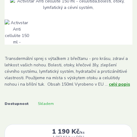
Transdermální sprej s výtažkem z břečťanu - pro krásu, zdraví a
lehkost vašich nohou. Bolesti, otoky, křečové žíly, zlepšení
cévního systému, lymfatický systém, hydratační a protizánětlivé
vlastnosti. Použijeme na místa s výskytem otoku a celulitidy
nohou i na břišní tuk. Obsah 150ml Vyrobeno v EU ...
celý popis
Dostupnost
Skladem
1 190 Kč
/
ks