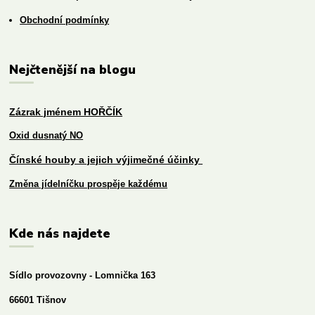
Obchodní podmínky
Nejčtenější na blogu
Zázrak jménem HOŘČÍK
Oxid dusnatý NO
Čínské houby a jejich výjimečné účinky
Změna jídelníčku prospěje každému
Kde nás najdete
Sídlo provozovny - Lomnička 163
66601 Tišnov