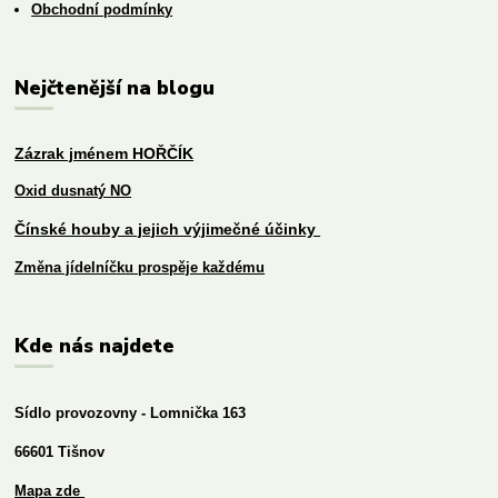
Obchodní podmínky
Nejčtenější na blogu
Zázrak jménem HOŘČÍK
Oxid dusnatý NO
Čínské houby a jejich výjimečné účinky
Změna jídelníčku prospěje každému
Kde nás najdete
Sídlo provozovny - Lomnička 163
66601 Tišnov
Mapa zde