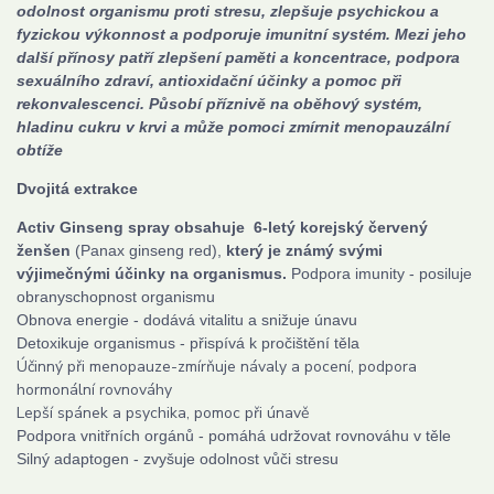
odolnost organismu proti stresu, zlepšuje psychickou a
fyzickou výkonnost a podporuje imunitní systém. Mezi jeho
další přínosy patří zlepšení paměti a koncentrace, podpora
sexuálního zdraví, antioxidační účinky a pomoc při
rekonvalescenci. Působí příznivě na oběhový systém,
hladinu cukru v krvi a může pomoci zmírnit menopauzální
obtíže
Dvojitá extrakce
Activ Ginseng spray obsahuje 6-letý korejský červený
ženšen
(Panax ginseng red),
který je známý svými
výjimečnými účinky na organismus.
Podpora imunity - posiluje
obranyschopnost organismu
Obnova energie - dodává vitalitu a snižuje únavu
Detoxikuje organismus - přispívá k pročištění těla
Účinný při menopauze-zmírňuje návaly a pocení, podpora
hormonální rovnováhy
Lepší spánek a psychika, pomoc při únavě
Podpora vnitřních orgánů - pomáhá udržovat rovnováhu v těle
Silný adaptogen - zvyšuje odolnost vůči stresu