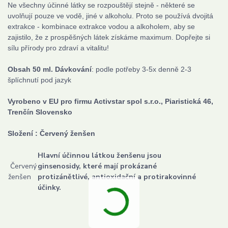
Ne všechny účinné látky se rozpouštějí stejně - některé se
uvolňují pouze ve vodě, jiné v alkoholu. Proto se používá dvojitá
extrakce - kombinace extrakce vodou a alkoholem, aby se
zajistilo, že z prospěšných látek získáme maximum. Dopřejte si
sílu přírody pro zdraví a vitalitu!
Obsah 50 ml. Dávkování
: podle potřeby 3-5x denně 2-3
šplíchnutí pod jazyk
Vyrobeno v EU p
ro firmu Activstar spol s.r.o., Piaristická 46,
Trenčín Slovensko
Složení : Červený ženšen
Hlavní účinnou látkou ženšenu jsou
Červený
ginsenosidy, které mají prokázané
ženšen
protizánětlivé, antioxidační a protirakovinné
účinky.