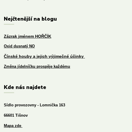
Nejčtenější na blogu
Zázrak jménem HOŘČÍK
Oxid dusnatý NO
Čínské houby a jejich výjimečné účinky
Změna jídelníčku prospěje každému
Kde nás najdete
Sídlo provozovny - Lomnička 163
66601 Tišnov
Mapa zde