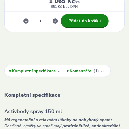
1 065 Kč
/
ks
951 Kč
bez DPH
Přidat do košíku
Kompletní specifikace
Komentáře
1
Kompletní specifikace
Activbody spray 150 ml
Má regenerační a relaxační účinky na pohybový aparát.
Rostlinné výtažky ve spreji mají
protizánětlivé, antibakteriální,