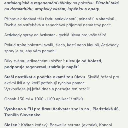
antialergické a regenerační účinky
na pokožku.
Působí také
na dermatitidu, atopický ekzém, lupénku a opary
.
Přípravek dodává tělu řadu antioxidantů, minerálů a vitaminů.
Rychle se vstřebává a zanechává příjemný nemastný pocit.
Activbody spray od Activstar - rychlá úleva pro vaše tělo!
Pokud trpíte bolestmi svalů, šlach, kostí nebo kloubů, Activbody
spray je tu, aby vám pomohl.
Díky svému jedinečnému složení:
ulevuje od bolesti,
podporuje regeneraci,
zmírňuje napětí
Stačí nastříkat a pocítíte okamžitou úlevu.
Skvělé řešení pro
aktivní lidi a ty, kteří potřebují rychlou pomoc.
Vyzkoušejte jej ještě dnes a poznejte ten rozdíl!
Obsah 150 ml = 1000 -1100 aplikací / střiků
Vyrobeno v EU p
ro firmu Activstar spol s.r.o., Piaristická 46,
Trenčín Slovensko
Složení:
Kaštan koňský, Boswellia serrata (extrakt), Konopí