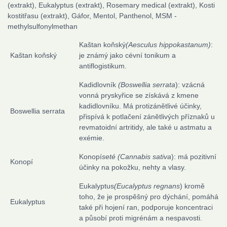
(extrakt), Eukalyptus (extrakt), Rosemary medical (extrakt), Kosti
kostitřasu (extrakt), Gáfor, Mentol, Panthenol, MSM -
methylsulfonylmethan
Kaštan koňský
(Aesculus hippokastanum)
:
Kaštan koňský
je známý jako cévní tonikum a
antiflogistikum.
Kadidlovník
(Boswellia serrata
): vzácná
vonná pryskyřice se získává z kmene
kadidlovníku. Má protizánětlivé účinky,
Boswellia serrata
přispívá k potlačení zánětlivých příznaků u
revmatoidní artritidy, ale také u astmatu a
exémie.
Konopí
seté (Cannabis sativa
): má pozitivní
Konopí
účinky na pokožku, nehty a vlasy.
Eukalyptus
(Eucalyptus regnans
) kromě
toho, že je prospěšný pro dýchání, pomáhá
Eukalyptus
také při hojení ran, podporuje koncentraci
a působí proti migrénám a nespavosti.