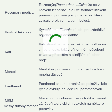
Rozmarýn
(Rosmarinus officinalis
) se v
lidovém léčitelství, ale i ve farmaceutickém
Rosemary medical
průmyslu používá jako prostředek, který
zvyšuje prokrvení a tlumí bolest.
Symphitum officinale
působí protizánětlivě,
Kostival lékařský
regeneračně a ochranně.
Kafr stimuluje nervová zakončení citlivá na
chlad a teplo, takže při jemném působení
Kafr
chladí a při delším a silnějším působení
hřeje.
Mentol se používá v mnoha výrobcích a z
Mentol
mnoha důvodů.
Panthenol snadno proniká do pokožky, kde
Panthenol
rychle oxiduje na kyselinu pantotenovou.
Může pomoci obnovit trávicí trakt a zmírnit
MSM -
zánět při alergických reakcích na některé
methylsulfonylmethan
potraviny.