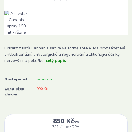
Extrakt z listů Cannabis sativa ve formě spreje. Má protizánětlivé,
antibakteriální, antialergické a regenerační a zklidňující účinky
nervový i na pokožku.
celý popis
Dostupnost
Skladem
Cena před
990 Kč
slevou
850 Kč
/
ks
759 Kč
bez DPH