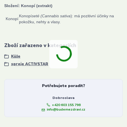
Složení: Konopí (extrakt)
Konopí
seté (Cannabis sativa
): má pozitivní účinky na
Konopí
pokožku, nehty a vlasy.
Zboží zařazeno v kategoriích
Kůže
spreje ACTIVSTAR
Potřebujete poradit?
Dobroslava
+420 603 155 798
info@budemezdravi.cz