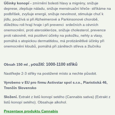
Účinky konopí -
zmírnění bolesti hlavy a migrény, snižuje
deprese, zlepšuje náladu, snižuje menstruační křeče- stříkáme na
podbřišek, zvyšuje energii, snižuje nevolnost, stimuluje chuť k
jídlu, používá si při Alzheimerové a Parkinsonové chorobě,
důležitou roli hrají hraje i při prevenci srdečních a cévních
onemocnění, proti ateroskleróze, snižuje cholesterol, prevence
proti rakovině, má pozitivní účinky na pokožku, nehty a vlasy,
pomáhá s atopickou dermatitidou, má protizánětlivé účinky při
onemocnění kloubů, pomáhá při zánětech střeva a žlučníku
oužití
: 1000-1100 střiků
Obsah 150 ml , p
Nastřkejte 2-3 střiky na postižené místo a nechte působit.
Vyrobeno v EU p
ro firmu Activstar spol s.r.o., Piaristická 46,
Trenčín Slovensko
Složení.
Extrakt z listů konopí setého (Cannabis sativa) (Extrakt z
listů konopí setého). Obsahuje alkohol.
Prezentace produktu Cannabis