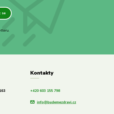
t se
tteru.
Kontakty
+420 603 155 798
163
info@budemezdravi.cz