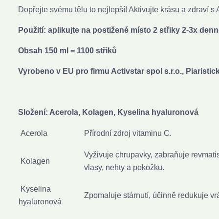
Dopřejte svému tělu to nejlepší! Aktivujte krásu a zdraví s
Použití: aplikujte na postižené místo 2 střiky 2-3x den
Obsah 150 ml = 1100 střiků
Vyrobeno v EU p
ro firmu Activstar spol s.r.o., Piarist
Složení: Acerola, Kolagen, Kyselina hyaluronová
Acerola
Přírodní zdroj vitaminu C.
Vyživuje chrupavky, zabraňuje revmatis
Kolagen
vlasy, nehty a pokožku.
Kyselina
Zpomaluje stárnutí, účinně redukuje vr
hyaluronová