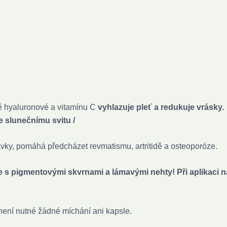
ně hyaluronové a vitamínu C
vyhlazuje pleť a redukuje vrásky.
e slunečnímu svitu /
avky, pomáhá předcházet revmatismu, artritidě a osteoporóze.
e s pigmentovými skvrnami a lámavými nehty! Při aplikaci n
 není nutné žádné míchání ani kapsle.