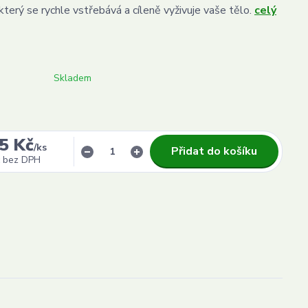
který se rychle vstřebává a cíleně vyživuje vaše tělo.
celý
Skladem
5 Kč
/
ks
Přidat do košíku
bez DPH