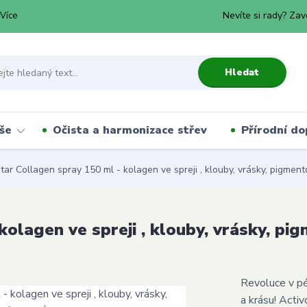
Nevíte si rady? Zav
Více
Hledat
še
Očista a harmonizace střev
Přírodní do
tar Collagen spray 150 ml - kolagen ve spreji , klouby, vrásky, pigment
kolagen ve spreji , klouby, vrásky, pi
Revoluce v pé
a krásu! Acti