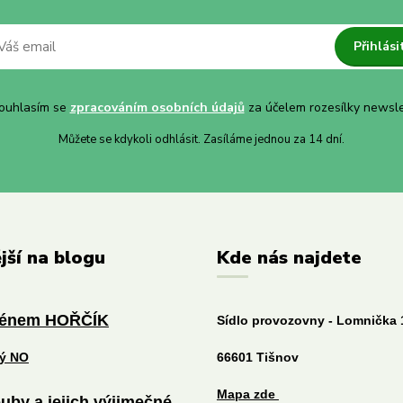
Přihlási
uhlasím se
zpracováním osobních údajů
za účelem rozesílky newsle
Můžete se kdykoli odhlásit. Zasíláme jednou za 14 dní.
jší na blogu
Kde nás najdete
ménem HOŘČÍK
Sídlo provozovny - Lomnička 
tý NO
66601 Tišnov
Mapa zde
uby a jejich výjimečné