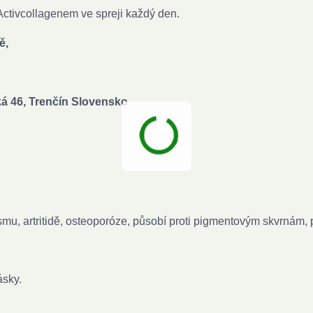
 Activcollagenem ve spreji každý den.
ně,
ická 46, Trenčín Slovensko
mu, artritidě, osteoporóze, působí proti pigmentovým skvrnám, 
ásky.