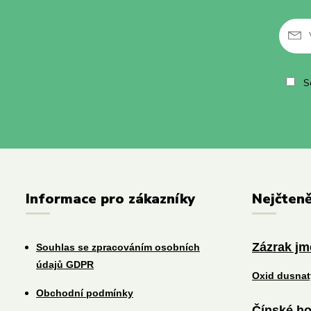
So
Informace pro zákazníky
Nejčteně
Zázrak j
Souhlas se zpracováním osobních
údajů GDPR
Oxid dusna
Obchodní podmínky
Čínské ho