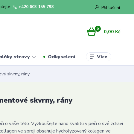
olejte.
+420 603 155 798
Přihlášení
0
0,00 Kč
Více
plňky stravy
Odkyselení
ové skvrny, rány
gmentové skvrny, rány
či o vaše tělo. Vyzkoušejte nano kvalitu v péči o své zdraví
vcollagen ve spreji obsahuje hydrolyzovaný kolagen ve