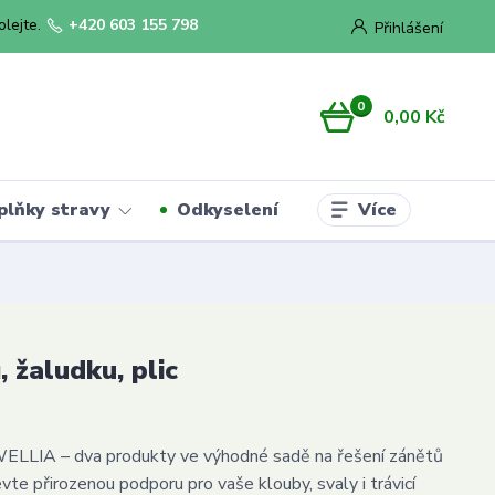
olejte.
+420 603 155 798
Přihlášení
0
0,00 Kč
Více
plňky stravy
Odkyselení
 žaludku, plic
LIA – dva produkty ve výhodné sadě na řešení zánětů
vte přirozenou podporu pro vaše klouby, svaly i trávicí