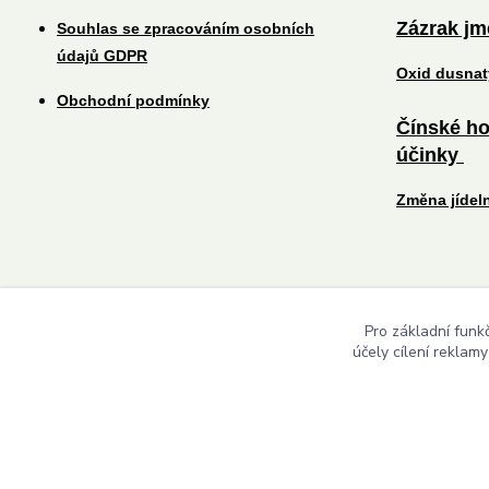
Zázrak j
Souhlas se zpracováním osobních
údajů GDPR
Oxid dusna
Obchodní podmínky
Čínské ho
účinky
Změna jídel
Pro základní funk
účely cílení reklam