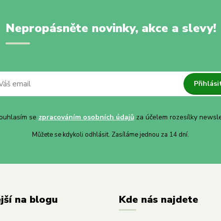
Nepropásněte novinky, akce a slevy!
Přihlási
uhlasím se
zpracováním osobních údajů
za účelem rozesílky newsle
Můžete se kdykoli odhlásit. Zasíláme jednou za 14 dní.
jší na blogu
Kde nás najdete