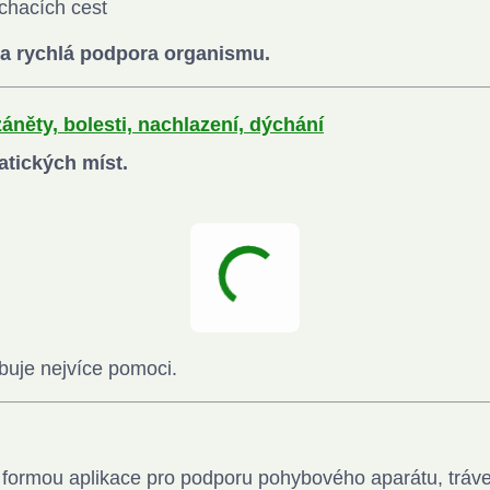
chacích cest
eba rychlá podpora organismu.
záněty, bolesti, nachlazení, dýchání
atických míst.
ebuje nejvíce pomoci.
í formou aplikace pro podporu pohybového aparátu, tráve