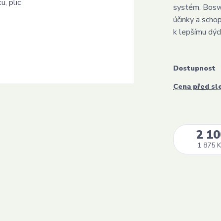
systém. Boswe
účinky a scho
k lepšímu dých
Dostupnost
Cena před sl
2 10
1 875 K