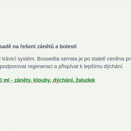
adě na řešení zánětů a bolestí
trávicí systém. Boswellia serrata je po staletí ceněna p
 podporovat regeneraci a přispívat k lepšímu dýchání.
0 ml - záněty, klouby, dýchání, žaludek