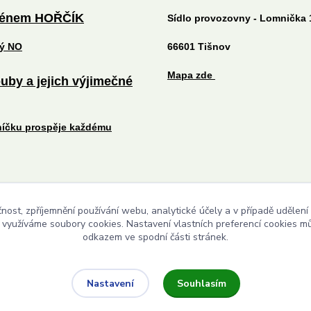
ménem HOŘČÍK
Sídlo provozovny - Lomnička 
tý NO
66601 Tišnov
Mapa zde
uby a jejich výjimečné
níčku prospěje každému
čnost, zpříjemnění používání webu, analytické účely a v případě udělení
Upravit sběr cookies.
y využíváme soubory cookies. Nastavení vlastních preferencí cookies mů
odkazem ve spodní části stránek.
Souhlasím
Nastavení