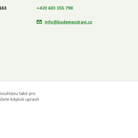
+420 603 155 798
163
info@budemezdravi.cz
 souhlasu také pro
žete kdykoli upravit
Vytvořeno na
Eshop-rychle.cz