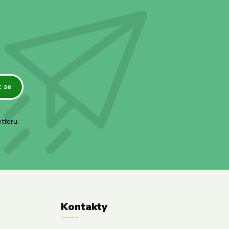
t se
tteru.
Kontakty