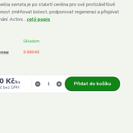
llia serrata je po staletí ceněna pro své protizánětlivé
pnost zmírňovat bolest, podporovat regeneraci a přispívat
ání. Activs...
celý popis
Skladem
evou
2 330 Kč
0 Kč
/
ks
Přidat do košíku
č
bez DPH