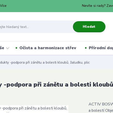
Nevíte si rady? Zav
Více
Hledat
še
Očista a harmonizace střev
Přírodní do
kty -podpora při zánětu a bolesti kloubů, žaludku, plic
-podpora při zánětu a bolesti kloubů,
ACTIV BOSWEL
a bolestí Obje