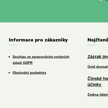
Informace pro zákazníky
Nejčteně
Zázrak j
Souhlas se zpracováním osobních
údajů GDPR
Oxid dusna
Obchodní podmínky
Čínské ho
účinky
Změna jídel