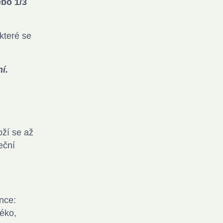
ebo 1/3
 které se
í.
oží se až
eční
nce:
léko,