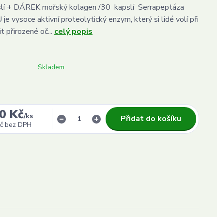
lí + DÁREK mořský kolagen /30 kapslí Serrapeptáza
e vysoce aktivní proteolytický enzym, který si lidé volí při
t přirozené oč...
celý popis
Skladem
0 Kč
/
ks
Přidat do košíku
č
bez DPH