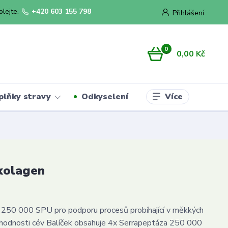
olejte.
+420 603 155 798
Přihlášení
0
0,00 Kč
Více
plňky stravy
Odkyselení
kolagen
 250 000 SPU pro podporu procesů probíhající v měkkých
chodnosti cév Balíček obsahuje 4x Serrapeptáza 250 000