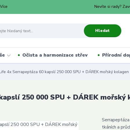
Nevíte si rady? Zav
Více
Hledat
še
Očista a harmonizace střev
Přírodní do
Life 4x Serrapeptáza 60 kapslí 250 000 SPU + DÁREK mořský kolagen
 kapslí 250 000 SPU + DÁREK mořský 
Serrapeptáza
tkáních a prů