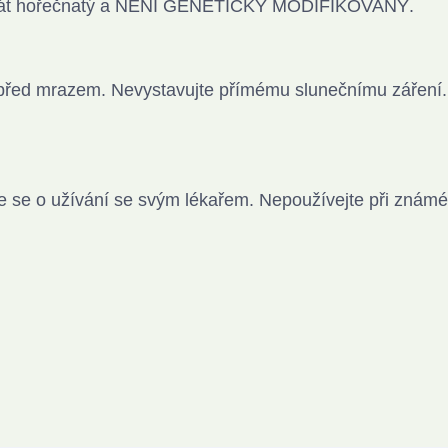
 stearát hořečnatý a NENÍ GENETICKY MODIFIKOVANÝ.
e před mrazem. Nevystavujte přímému slunečnímu záření.
ďte se o užívání se svým lékařem. Nepoužívejte při známé