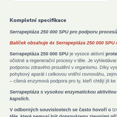
Kompletní specifikace
Serrapeptáza 250 000 SPU pro podporu procesů 
Balíček obsahuje 4x Serrapeptáza 250 000 SPU 
Serrapeptáza 250 000 SPU
je vysoce aktivní
prot
očistné a regenerační procesy v těle. Je vyhledáva
podporou zdravého proudění v organismu. Díky vys
pohybový aparát i celkovou vnitřní rovnováhu, zejm
– cílená enzymová podpora pro ty, kteří chtějí jít 
Serrapeptáza s vysokou enzymatickou aktivitou 
kapslích.
V odborných souvislostech se často hovoří
o
tz
těle, které nemusí být doprovázeny zjevnými p