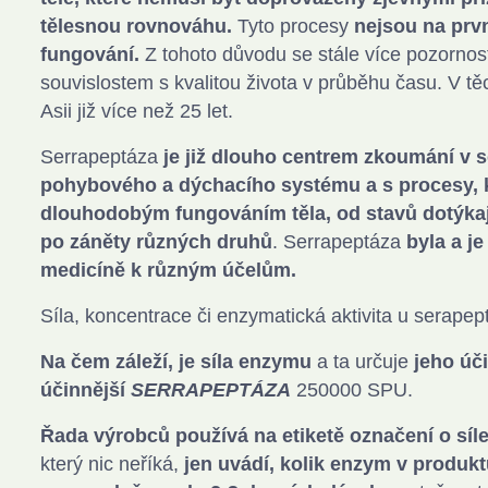
tělesnou rovnováhu.
Tyto procesy
nejsou na prv
fungování.
Z tohoto důvodu se stále více pozornos
souvislostem s kvalitou života v průběhu času. V tě
Asii již více než 25 let.
Serrapeptáza
je již dlouho centrem zkoumání v 
pohybového a dýchacího systému a s procesy, kt
dlouhodobým fungováním těla, od stavů dotýkají
po záněty různých druhů
. Serrapeptáza
byla a je
medicíně k různým účelům.
Síla, koncentrace či enzymatická aktivita u serapep
Na čem záleží, je síla enzymu
a ta určuje
jeho úč
účinnější
SERRAPEPTÁZA
250000 SPU.
Řada výrobců používá na etiketě označení o sí
který nic neříká,
jen uvádí, kolik enzym v produkt