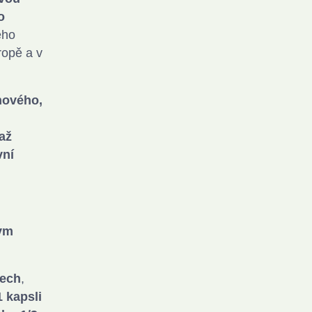
o
eho
ropě a v
hového,
až
vní
zym
mech
,
 kapsli