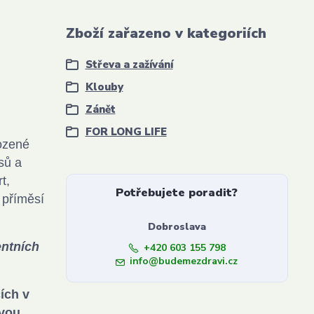
Zboží zařazeno v kategoriích
Střeva a zažívání
Klouby
Zánět
FOR LONG LIFE
rozené
sů a
t,
Potřebujete poradit?
 příměsí
Dobroslava
entních
+420 603 155 798
info@budemezdravi.cz
ích v
ovou