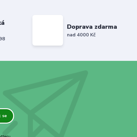
ká
Doprava zdarma
nad 4000 Kč
798
t se
tteru.