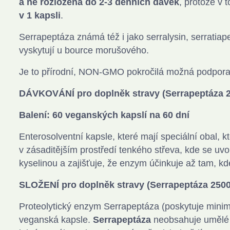
a ne rozložena do 2-3 denních dávek
, protože v 
v 1 kapsli
.
Serrapeptáza známá též i jako serralysin, serratiapep
vyskytují u bource morušového.
Je to přírodní, NON-GMO pokročilá možná podpora
DÁVKOVÁNÍ
pro doplněk stravy (Serrapeptáza 
Balení: 60 veganských kapslí na 60 dní
Enterosolventní kapsle, které mají speciální obal, k
v zásaditějším prostředí tenkého střeva, kde se u
kyselinou a zajišťuje, že enzym účinkuje až tam, k
SLOŽENÍ
pro doplněk stravy (Serrapeptáza 250
Proteolytický enzym Serrapeptáza (poskytuje min
veganská kapsle.
Serrapeptáza
neobsahuje umělé př