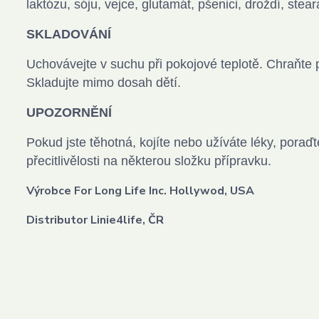
laktózu, sóju, vejce, glutamát, pšenici, droždí,
SKLADOVÁNÍ
Uchovávejte v suchu při pokojové teplotě. Chraňt
Skladujte mimo dosah dětí.
UPOZORNĚNÍ
Pokud jste těhotná, kojíte nebo užíváte léky, pora
přecitlivělosti na některou složku přípravku.
Výrobce For Long Life Inc. Hollywod, USA
Distributor Linie4life, ČR