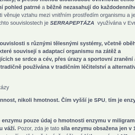
ní pohled patrné
a
běžně nezasahují do každodenníh
ti věnuje vztahu mezi vnitřním prostředím organismu a j
chto souvislostech je
SERRAPEPTÁZA
využívána v Ev
souvislosti s různými tělesnými systémy, včetně obě
eré souvisejí s adaptací organismu na zátěž a
cích se srdce a cév, přes úrazy a sportovní zranění 
 tradičně používána v tradičním léčitelství a alternati
tázy
innost, nikoli hmotnost.
Čím vyšší je SPU
,
tím je en
le enzymu pouze údaj o hmotnosti enzymu v miligra
u váží.
Pozor, zda je tato
síla enzymu obsažena jen v 1