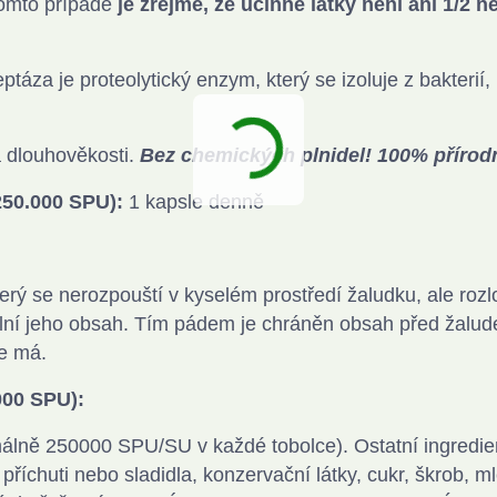
tomto případě
je zřejmé, že účinné látky není ani 1/2 n
táza je proteolytický enzym, který se izoluje z bakterií,
 dlouhověkosti.
Bez chemických plnidel! 100% přírodn
250.000 SPU):
1 kapsle denně
terý se nerozpouští v kyselém prostředí žaludku, ale rozl
volní jeho obsah. Tím pádem je chráněn obsah před žalud
de má.
000 SPU):
imálně 250000 SPU/SU v každé tobolce).
Ostatní ingredie
íchuti nebo sladidla, konzervační látky, cukr, škrob, m