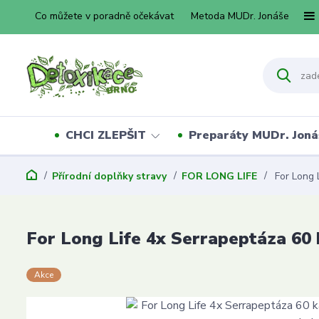
Co můžete v poradně očekávat
Metoda MUDr. Jonáše
CHCI ZLEPŠIT
Preparáty MUDr. Joná
Přírodní doplňky stravy
FOR LONG LIFE
For Long 
For Long Life 4x Serrapeptáza 60
Akce