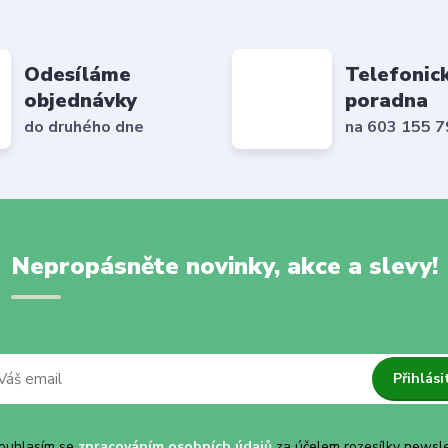
Odesíláme
Telefonic
objednávky
poradna
do druhého dne
na 603 155 
Nepropásněte novinky, akce a slevy!
Přihlási
uhlasím se
zpracováním osobních údajů
za účelem rozesílky newsle