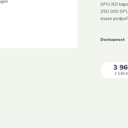
SPU /60 kaps
250 000 SPU j
snaze podpoři
Dostupnost
3 96
3 536 K