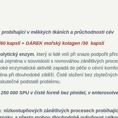
probíhající v měkkých tkáních a průchodnosti cév
/60 kapslí + DÁREK mořský kolagen /30 kapslí
eolytický enzym
, který si lidé volí při snaze podpořit při
ná zejména v souvislosti s rovnováhou zánětlivých proce
oké enzymatické aktivitě zapadá do péče o cévní komfor
éna při dlouhodobé zátěži. Čisté složení bez zbytečných
ke skutečné podstatě problému.
250 000 SPU v čisté formě bez plnidel, v enterosolv
v.
nízkostupňových zánětlivých procesech probíhajíc
říznaky, a přesto mohou dlouhodobě ovlivňovat celk