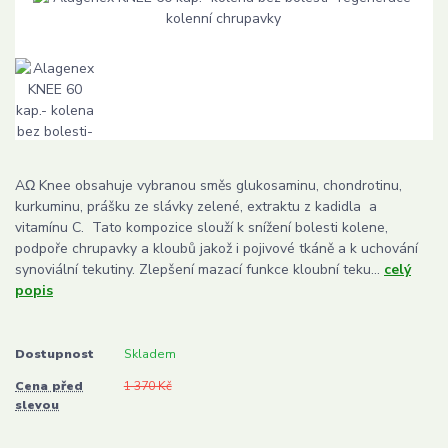
AΩ Knee obsahuje vybranou směs glukosaminu, chondrotinu,
kurkuminu, prášku ze slávky zelené, extraktu z kadidla a
vitamínu C. Tato kompozice slouží k snížení bolesti kolene,
podpoře chrupavky a kloubů jakož i pojivové tkáně a k uchování
synoviální tekutiny. Zlepšení mazací funkce kloubní teku...
celý
popis
Dostupnost
Skladem
Cena před
1 370 Kč
slevou