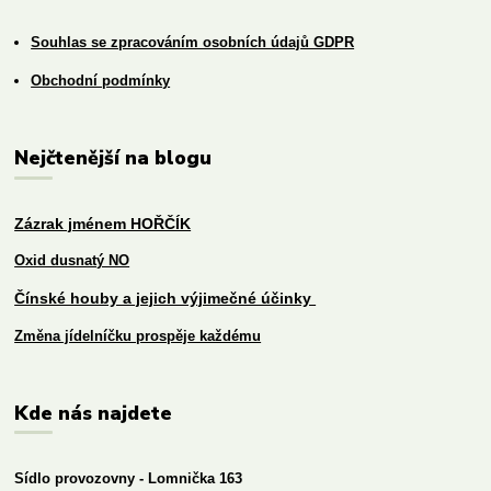
Souhlas se zpracováním osobních údajů GDPR
Obchodní podmínky
Nejčtenější na blogu
Zázrak jménem HOŘČÍK
Oxid dusnatý NO
Čínské houby a jejich výjimečné účinky
Změna jídelníčku prospěje každému
Kde nás najdete
Sídlo provozovny - Lomnička 163