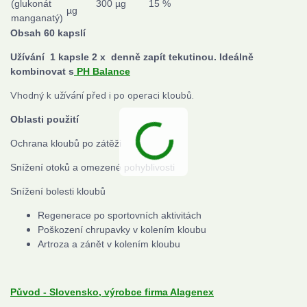
(glukonát
300 µg
15 %
µg
manganatý)
Obsah 60 kapslí
Užívání
1 kapsle 2 x denně zapít tekutinou. Ideálně
kombinovat s
PH Balance
Vhodný k užívání před i po operaci kloubů.
Oblasti použití
Ochrana kloubů po zátěži
Snížení otoků a
omezené pohyblivosti
Snížení bolesti kloubů
Regenerace po sportovních aktivitách
Poškození chrupavky v kolením kloubu
Artroza a zánět v kolením kloubu
Původ - Slovensko, výrobce firma Alagenex