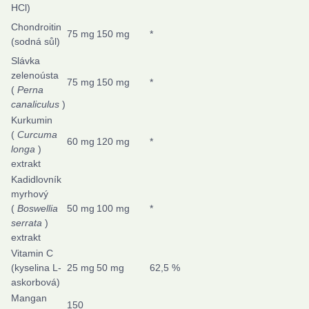
HCl)
Chondroitin
75 mg
150 mg
*
(sodná sůl)
Slávka
zelenoústa
75 mg
150 mg
*
(
Perna
canaliculus
)
Kurkumin
(
Curcuma
60 mg
120 mg
*
longa
)
extrakt
Kadidlovník
myrhový
(
Boswellia
50 mg
100 mg
*
serrata
)
extrakt
Vitamin C
(kyselina L-
25 mg
50 mg
62,5 %
askorbová)
Mangan
150