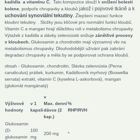
kadidla a vitamínu C.
Tato kompozice slouží k
snížení bolesti
jakož i pojivové tkáně a k
kolene
, podpoře chrupavky a kloubů
uchování synoviální tekutiny
. Z
lepšení mazací funkce
kloubní tekutiny. . Složky jsou klíčové pro normální funkci kloubů.
Vitamin C a mangan hrají důležitou roli v metabolismu chrupavky.
Výtažek z kadidla a slávky zelenoústé snižuje
zánětlivé procesy
v kloubech.
Glukosamin a chondroitin mají významný vliv na
metabolismus chrupavky. Dlouhodobější užívání pak zabrání
degradaci chrupavky a měla by se podporovat ochrana kloubů.
obsah - Glukosamin, chondroitin, Slávka zelenoústa (Perna
canaliculus) prášek, kurkumin, Kadidlovník myrhový (Boswellia
serrata) extrakt, vitamin C (kyselina L-askorbová), mangan
(glukonát mangánatý)
v
Výživové
v 1
Max. denní
%
hodnoty
kapsli
dávce (2
RHP/RVH
kap.)
Glukosamin
(D-
100
200 mg
*
glukosamin
mg