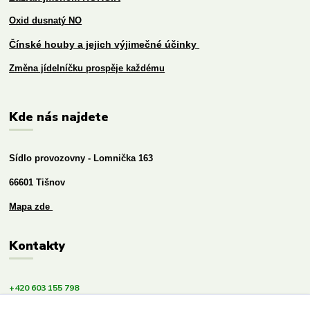
Oxid dusnatý NO
Čínské houby a jejich výjimečné účinky
Změna jídelníčku prospěje každému
Kde nás najdete
Sídlo provozovny - Lomnička 163
66601 Tišnov
Mapa zde
Kontakty
+420 603 155 798