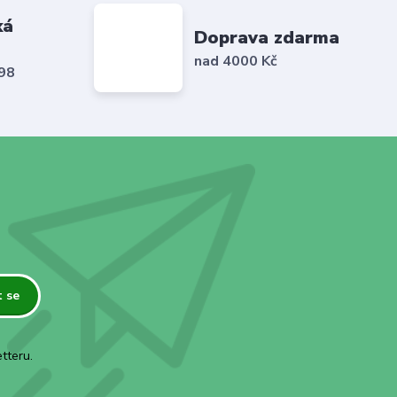
ká
Doprava zdarma
nad 4000 Kč
798
t se
tteru.