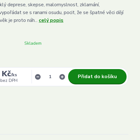
klý deprese, skepse, malomyslnost, zklamání,
ypořádat se s ranami osudu, pocit, že se špatné věci dějí
ěk je proto náh...
celý popis
Skladem
 Kč
/
ks
Přidat do košíku
bez DPH