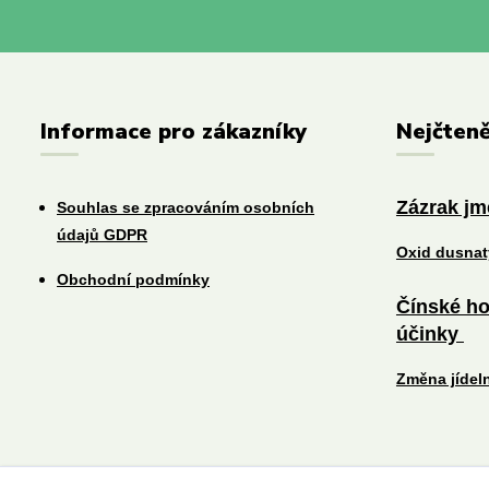
Informace pro zákazníky
Nejčteně
Zázrak j
Souhlas se zpracováním osobních
údajů GDPR
Oxid dusna
Obchodní podmínky
Čínské ho
účinky
Změna jídel