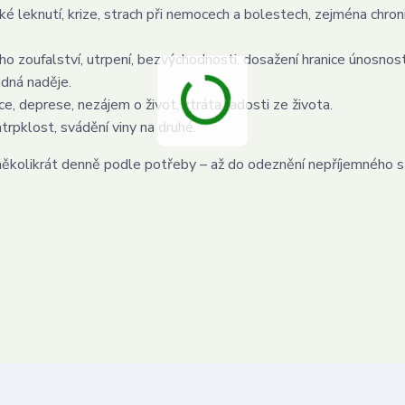
ké leknutí, krize, strach při nemocech a bolestech, zejména chron
o zoufalství, utrpení, bezvýchodnosti, dosažení hranice únosnost
ádná naděje.
ce, deprese, nezájem o život, ztráta radosti ze života.
atrpklost, svádění viny na druhé.
 několikrát denně podle potřeby – až do odeznění nepříjemného s