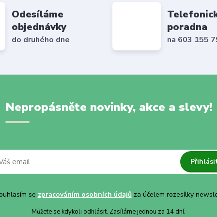
Odesíláme
Telefonic
objednávky
poradna
do druhého dne
na 603 155 
Nepropásněte novinky, akce a slevy!
Přihlási
uhlasím se
zpracováním osobních údajů
za účelem rozesílky newsle
Můžete se kdykoli odhlásit. Zasíláme jednou za 14 dní.