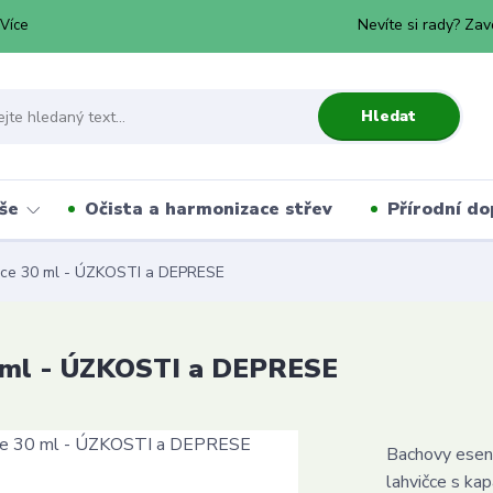
Nevíte si rady? Zav
Více
Hledat
še
Očista a harmonizace střev
Přírodní do
ce 30 ml - ÚZKOSTI a DEPRESE
0 ml - ÚZKOSTI a DEPRESE
Bachovy esenc
lahvičce s ka