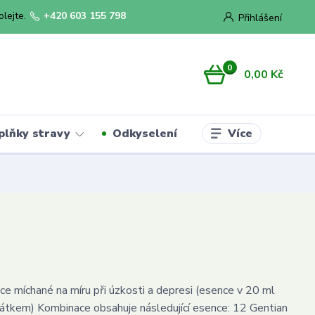
olejte.
+420 603 155 798
Přihlášení
0
0,00 Kč
Více
plňky stravy
Odkyselení
e míchané na míru při úzkosti a depresi (esence v 20 ml
pátkem) Kombinace obsahuje následující esence: 12 Gentian