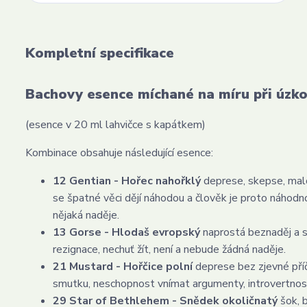
Kompletní specifikace
Bachovy esence míchané na míru při úzko
(esence v 20 ml lahvičce s kapátkem)
Kombinace obsahuje následující esence:
12 Gentian - Hořec nahořklý
deprese, skepse, malo
se špatné věci dějí náhodou a člověk je proto náhod
nějaká naděje.
13 Gorse - Hlodaš evropský
naprostá beznaděj a sk
rezignace, nechuť žít, není a nebude žádná naděje.
21 Mustard - Hořčice polní
deprese bez zjevné příči
smutku, neschopnost vnímat argumenty, introvertnost
29 Star of Bethlehem - Snědek okoličnatý
šok, 