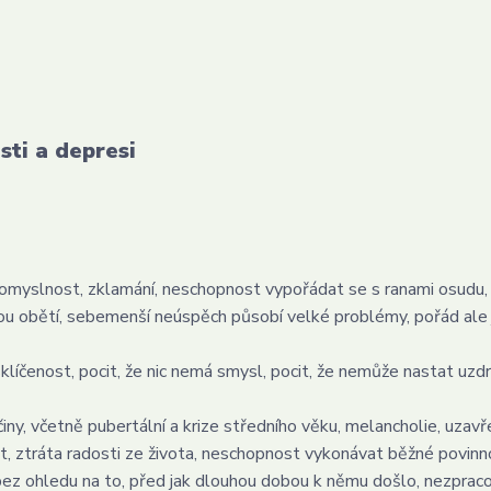
sti a depresi
myslnost, zklamání, neschopnost vypořádat se s ranami osudu, 
nou obětí, sebemenší neúspěch působí velké problémy, pořád ale 
líčenost, pocit, že nic nemá smysl, pocit, že nemůže nastat uzdr
ny, včetně pubertální a krize středního věku, melancholie, uzavř
, ztráta radosti ze života, neschopnost vykonávat běžné povinno
bez ohledu na to, před jak dlouhou dobou k němu došlo, nezprac