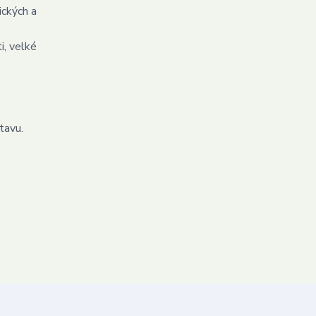
ických a
i, velké
tavu.