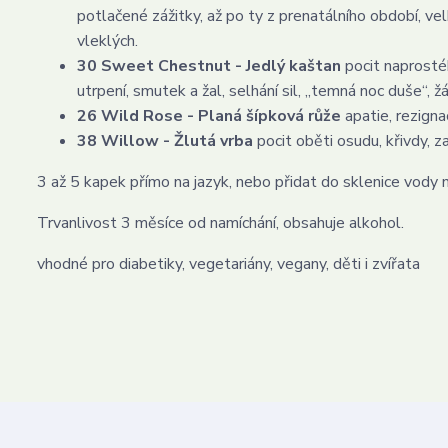
potlačené zážitky, až po ty z prenatálního období, vel
vleklých.
30 Sweet Chestnut - Jedlý kaštan
pocit naprostéh
utrpení, smutek a žal, selhání sil, „temná noc duše“, ž
26 Wild Rose - Planá šípková růže
apatie, rezigna
38 Willow - Žlutá vrba
pocit oběti osudu, křivdy, z
3 až 5 kapek přímo na jazyk, nebo přidat do sklenice vody
Trvanlivost 3 měsíce od namíchání, obsahuje alkohol.
vhodné pro diabetiky, vegetariány, vegany, děti i zvířata