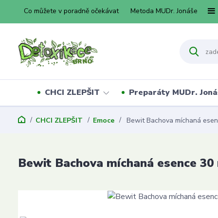
Co můžete v poradně očekávat
Metoda MUDr. Jonáše
CHCI ZLEPŠIT
Preparáty MUDr. Joná
CHCI ZLEPŠIT
Emoce
Bewit Bachova míchaná esen
Bewit Bachova míchaná esence 3