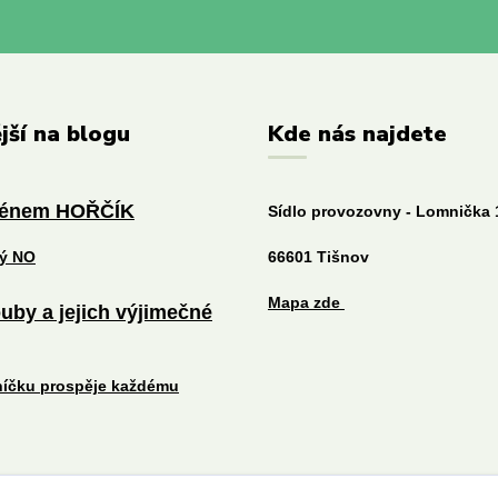
jší na blogu
Kde nás najdete
ménem HOŘČÍK
Sídlo provozovny - Lomnička 
tý NO
66601 Tišnov
Mapa zde
uby a jejich výjimečné
níčku prospěje každému