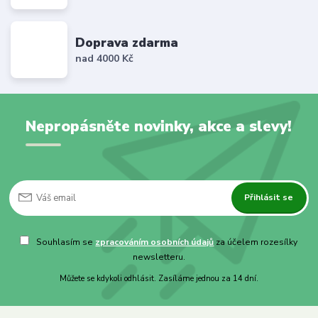
Doprava zdarma
nad 4000 Kč
Nepropásněte novinky, akce a slevy!
Přihlásit se
Souhlasím se
zpracováním osobních údajů
za účelem rozesílky
newsletteru.
Můžete se kdykoli odhlásit. Zasíláme jednou za 14 dní.