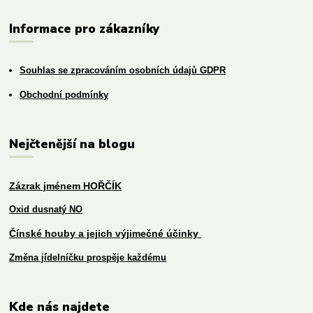
Informace pro zákazníky
Souhlas se zpracováním osobních údajů GDPR
Obchodní podmínky
Nejčtenější na blogu
Zázrak jménem HOŘČÍK
Oxid dusnatý NO
Čínské houby a jejich výjimečné účinky
Změna jídelníčku prospěje každému
Kde nás najdete