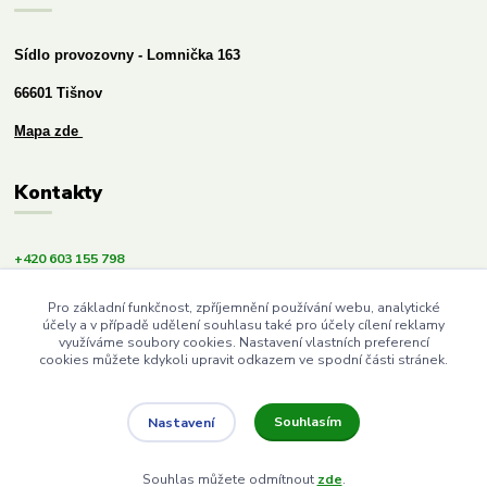
Sídlo provozovny - Lomnička 163
66601 Tišnov
Mapa zde
Kontakty
+420 603 155 798
info@budemezdravi.cz
Pro základní funkčnost, zpříjemnění používání webu, analytické
účely a v případě udělení souhlasu také pro účely cílení reklamy
využíváme soubory cookies. Nastavení vlastních preferencí
cookies můžete kdykoli upravit odkazem ve spodní části stránek.
Souhlasím
Nastavení
Upravit sběr cookies.
Souhlas můžete odmítnout
zde
.
Vytvořeno na
Eshop-rychle.cz