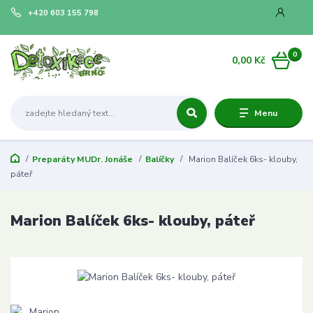
+420 603 155 798
0
0,00 Kč
Menu
Preparáty MUDr. Jonáše
Balíčky
Marion Balíček 6ks- klouby,
páteř
Marion Balíček 6ks- klouby, páteř