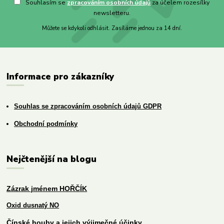
Souhlasím se
zpracováním osobních údajů
za účelem rozesílky
newsletteru.
Můžete se kdykoli odhlásit. Zasíláme jednou za 14 dní.
Informace pro zákazníky
Souhlas se zpracováním osobních údajů GDPR
Obchodní podmínky
Nejčtenější na blogu
Zázrak jménem HOŘČÍK
Oxid dusnatý NO
Čínské houby a jejich výjimečné účinky