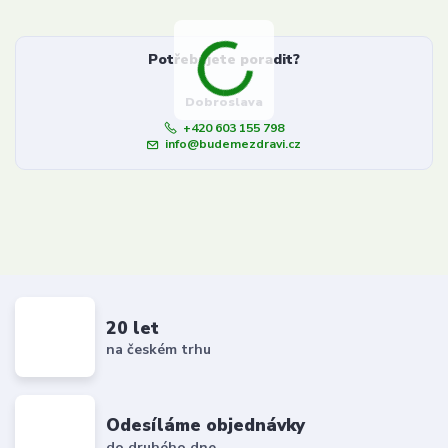
Potřebujete poradit?
Dobroslava
+420 603 155 798
info@budemezdravi.cz
20 let
na českém trhu
Odesíláme objednávky
do druhého dne