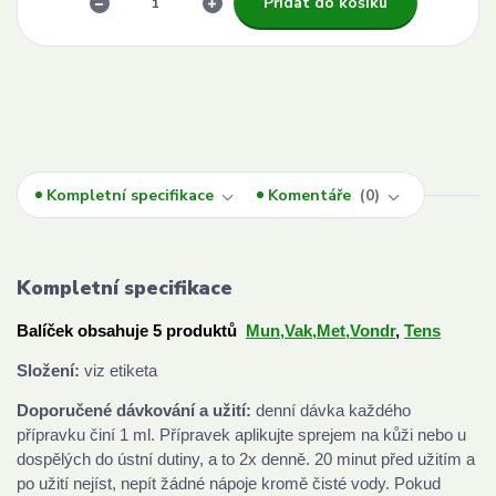
Přidat do košíku
Kompletní specifikace
Komentáře
0
Kompletní specifikace
Balíček obsahuje 5 produktů
Mun,
Vak,
Met,
Vondr
,
Tens
Složení:
viz etiketa
Doporučené dávkování a užití:
denní dávka každého
přípravku činí 1 ml. Přípravek aplikujte sprejem na kůži nebo u
dospělých do ústní dutiny, a to 2x denně. 20 minut před užitím a
po užití nejíst, nepít žádné nápoje kromě čisté vody. Pokud