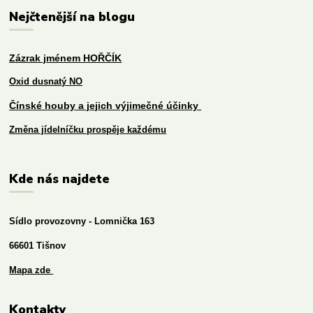
Nejčtenější na blogu
Zázrak jménem HOŘČÍK
Oxid dusnatý NO
Čínské houby a jejich výjimečné účinky
Změna jídelníčku prospěje každému
Kde nás najdete
Sídlo provozovny - Lomnička 163
66601 Tišnov
Mapa zde
Kontakty