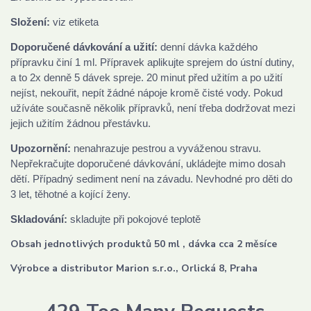
Složení:
viz etiketa
Doporučené dávkování a užití:
denní dávka každého
přípravku činí 1 ml. Přípravek aplikujte sprejem do ústní dutiny,
a to 2x denně 5 dávek spreje. 20 minut před užitím a po užití
nejíst, nekouřit, nepít žádné nápoje kromě čisté vody. Pokud
užíváte současně několik přípravků, není třeba dodržovat mezi
jejich užitím žádnou přestávku.
Upozornění:
nenahrazuje pestrou a vyváženou stravu.
Nepřekračujte doporučené dávkování, ukládejte mimo dosah
dětí. Případný sediment není na závadu. Nevhodné pro děti do
3 let, těhotné a kojící ženy.
Skladování:
skladujte při pokojové teplotě
Obsah jednotlivých produktů 50 ml , dávka cca 2 měsíce
Výrobce a distributor Marion s.r.o., Orlická 8, Praha