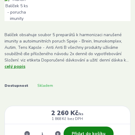
Balíček obsahuje soubor 5 preparátů k harmonizaci narušené
imunity a autoimunitních poruch Speje - Brein, Imunokomplex,
Autim, Tens Kapsle - Anti Anti B všechny produkty užíváme
souběžně dle přiloženého návodu 2x denně do vypotřebování
Složení: viz etiketa Doporučené dávkování a užití: denní dávka k...
celý popis
Dostupnost
Skladem
2 260 Kč
/
ks
1 868 Kč
bez DPH
Přidat do košíku