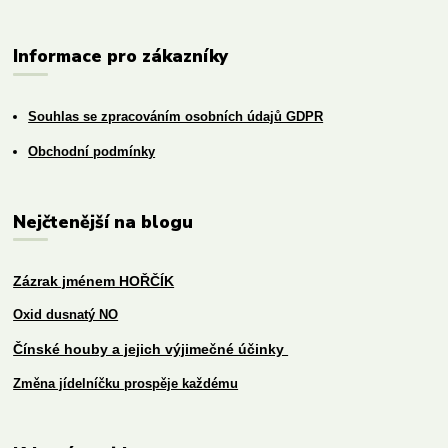
Informace pro zákazníky
Souhlas se zpracováním osobních údajů GDPR
Obchodní podmínky
Nejčtenější na blogu
Zázrak jménem HOŘČÍK
Oxid dusnatý NO
Čínské houby a jejich výjimečné účinky
Změna jídelníčku prospěje každému