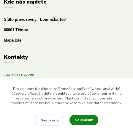
Kde nás najdete
Sídlo provozovny - Lomnička 163
66601 Tišnov
Mapa zde
Kontakty
+420 603 155 798
info@budemezdravi.cz
Pro základní funkčnost, zpříjemnění používání webu, analytické
účely a v případě udělení souhlasu také pro účely cílení reklamy
využíváme soubory cookies. Nastavení vlastních preferencí
cookies můžete kdykoli upravit odkazem ve spodní části stránek.
Souhlasím
Nastavení
Upravit sběr cookies.