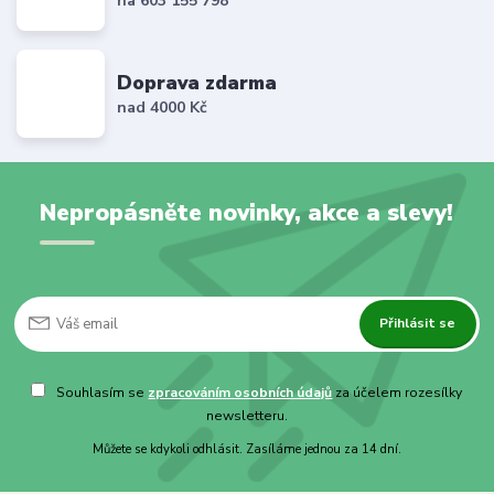
na 603 155 798
Doprava zdarma
nad 4000 Kč
Nepropásněte novinky, akce a slevy!
Přihlásit se
Souhlasím se
zpracováním osobních údajů
za účelem rozesílky
newsletteru.
Můžete se kdykoli odhlásit. Zasíláme jednou za 14 dní.