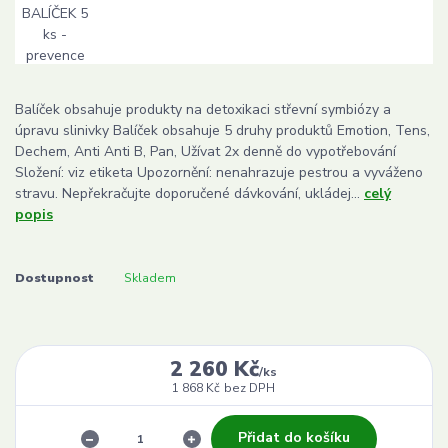
Balíček obsahuje produkty na detoxikaci střevní symbiózy a
úpravu slinivky Balíček obsahuje 5 druhy produktů Emotion, Tens,
Dechem, Anti Anti B, Pan, Užívat 2x denně do vypotřebování
Složení: viz etiketa Upozornění: nenahrazuje pestrou a vyváženo
stravu. Nepřekračujte doporučené dávkování, ukládej...
celý
popis
Dostupnost
Skladem
2 260 Kč
/
ks
1 868 Kč
bez DPH
Přidat do košíku