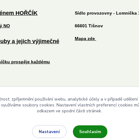
ménem HOŘČÍK
Sídlo provozovny - Lomnička 
tý NO
66601 Tišnov
Mapa zde
uby a jejich výjimečné
níčku prospěje každému
čnost, zpříjemnění používání webu, analytické účely a v případě udělení
Upravit sběr cookies.
y využíváme soubory cookies. Nastavení vlastních preferencí cookies mů
odkazem ve spodní části stránek.
Souhlasím
Nastavení