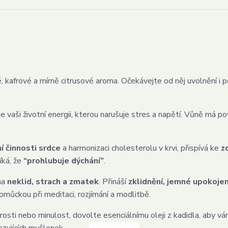
 kafrové a mírně citrusové aroma. Očekávejte od něj uvolnění i 
e vaši životní energii, kterou narušuje stres a napětí. Vůně má po
í činnosti srdce
a harmonizaci cholesterolu v krvi, přispívá ke
z
říká, že
“prohlubuje dýchání”
.
na
neklid, strach a zmatek
. Přináší
zklidnění, jemné upokojení
pomůckou při meditaci, rozjímání a modlitbě.
tarosti nebo minulost, dovolte esenciálnímu oleji z kadidla, aby 