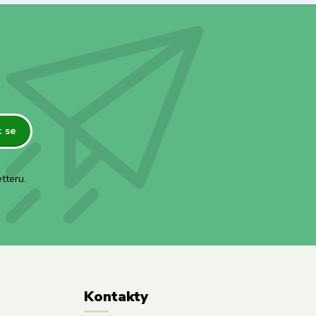
t se
tteru.
Kontakty