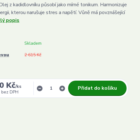
 Olej z kadidlovníku působí jako mírné tonikum. Harmonizuje
nergii, kterou narušuje stres a napětí. Vůně má povznášející
lý popis
Skladem
evou
2 615 Kč
0 Kč
/
ks
Přidat do košíku
bez DPH