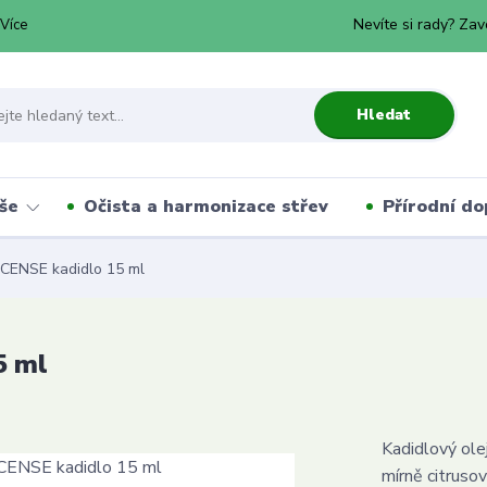
Nevíte si rady? Zav
Více
Hledat
še
Očista a harmonizace střev
Přírodní do
ENSE kadidlo 15 ml
5 ml
Kadidlový ole
mírně citruso