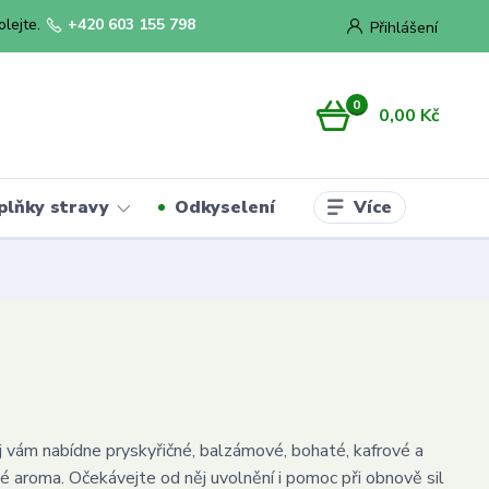
olejte.
+420 603 155 798
Přihlášení
0
0,00 Kč
Více
plňky stravy
Odkyselení
j vám nabídne pryskyřičné, balzámové, bohaté, kafrové a
vé aroma. Očekávejte od něj uvolnění i pomoc při obnově sil