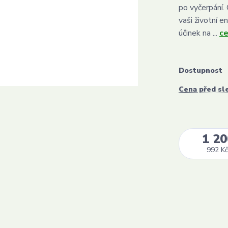
po vyčerpání.
vaši životní e
účinek na ...
ce
Dostupnost
Cena před sl
1 20
992 Kč