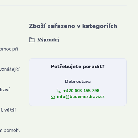
Zboží zařazeno v kategoriích
Výprodej
pomoc při
Potřebujete poradit?
vznášející
Dobroslava
draví
+420 603 155 798
info@budemezdravi.cz
, větší
vám pomohl