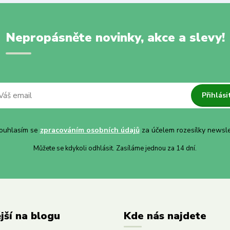
Nepropásněte novinky, akce a slevy!
Přihlási
uhlasím se
zpracováním osobních údajů
za účelem rozesílky newsle
Můžete se kdykoli odhlásit. Zasíláme jednou za 14 dní.
jší na blogu
Kde nás najdete