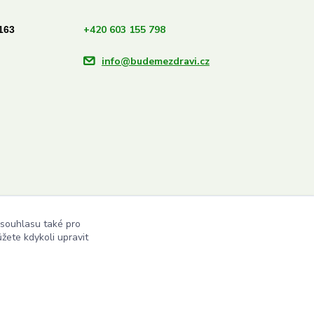
+420 603 155 798
163
info@budemezdravi.cz
 souhlasu také pro
žete kdykoli upravit
Vytvořeno na
Eshop-rychle.cz