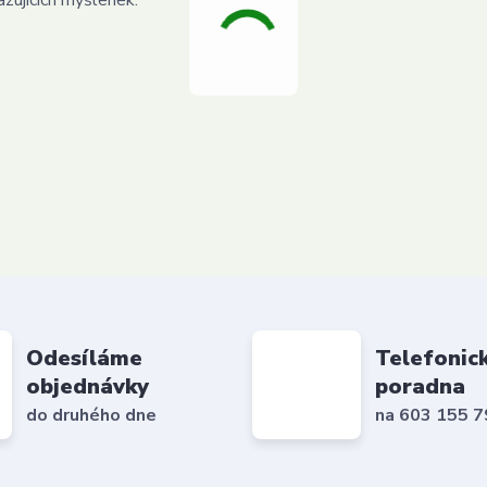
zujících myšlenek.
Odesíláme
Telefonic
objednávky
poradna
do druhého dne
na 603 155 