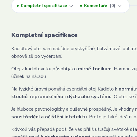
Kompletní specifikace
Komentáře
0
Kompletní specifikace
Kadidlový olej vám nabídne pryskyřičné, balzámové, bohaté,
obnově sil po vyčerpání.
Olej z kadidlovníku působí jako
mírné tonikum
. Harmonizuj
účinek na náladu.
Na fyzické úrovni pomáhá esenciální olej Kadidlo k
normáln
kloubů
,
reprodukčního i dýchacího systému
. O oleji se 
Je hluboce psychologicky a duševně prospěšný. Je vhodný 
soustředění a očištění intelektu
. Proto je také ideální 
Kdykoli vás přepadá pocit, že vás příliš utlačují světské s