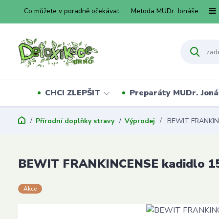
Co můžete v poradně očekávat
Metoda MUDr. Jonáše
CHCI ZLEPŠIT
Preparáty MUDr. Joná
Přírodní doplňky stravy
Výprodej
BEWIT FRANKINC
BEWIT FRANKINCENSE kadidlo 1
Akce