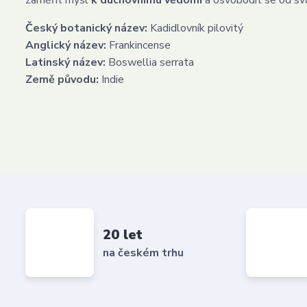
zaměřit mysl
k duchovnímu vědomí
a osvobodit se od sva
Český botanický název:
Kadidlovník pilovitý
Anglický název:
Frankincense
Latinský název:
Boswellia serrata
Země původu:
Indie
20 let
na českém trhu