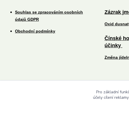
Zázrak j
Souhlas se zpracováním osobních
údajů GDPR
Oxid dusna
Obchodní podmínky
Čínské ho
účinky
Změna jídel
Pro základní funk
účely cílení reklam