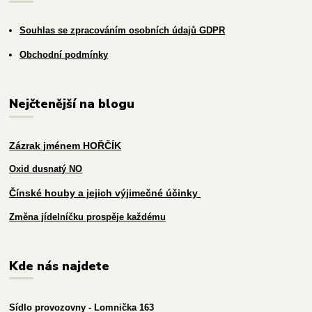
Souhlas se zpracováním osobních údajů GDPR
Obchodní podmínky
Nejčtenější na blogu
Zázrak jménem HOŘČÍK
Oxid dusnatý NO
Čínské houby a jejich výjimečné účinky
Změna jídelníčku prospěje každému
Kde nás najdete
Sídlo provozovny - Lomnička 163