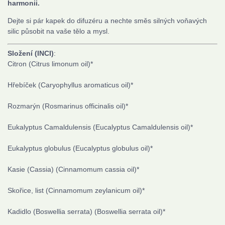
harmonii.
Dejte si pár kapek do difuzéru a nechte směs silných voňavých
silic působit na vaše tělo a mysl.
Složení (INCI)
:
Citron
(Citrus limonum oil)
*
Hřebíček
(Caryophyllus aromaticus oil)
*
Rozmarýn
(Rosmarinus officinalis oil)
*
Eukalyptus Camaldulensis
(Eucalyptus Camaldulensis oil)
*
Eukalyptus globulus
(Eucalyptus globulus oil)
*
Kasie (Cassia)
(Cinnamomum cassia oil)
*
Skořice, list
(Cinnamomum zeylanicum oil)
*
Kadidlo (Boswellia serrata)
(Boswellia serrata oil)
*