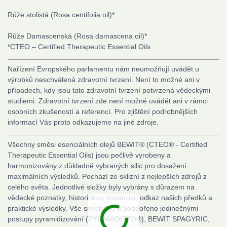
Růže stolistá
(Rosa centifolia oil)
*
Růže Damascenská
(Rosa damascena oil)
*
*CTEO – Certified Therapeutic Essential Oils
Nařízení Evropského parlamentu nám neumožňují uvádět u
výrobků neschválená zdravotní tvrzení. Není to možné ani v
případech, kdy jsou tato zdravotní tvrzení potvrzená vědeckými
studiemi. Zdravotní tvrzení zde není možné uvádět ani v rámci
osobních zkušeností a referencí. Pro zjištění podrobnějších
informací Vás proto odkazujeme na jiné zdroje.
Všechny směsi esenciálních olejů BEWIT® (CTEO® - Certified
Therapeutic Essential Oils) jsou pečlivě vyrobeny a
harmonizovány z důkladně vybraných silic pro dosažení
maximálních výsledků. Pochází ze sklizní z nejlepších zdrojů z
celého světa. Jednotlivé složky byly vybrány s důrazem na
vědecké poznatky, historickou moudrost, odkaz našich předků a
praktické výsledky. Vše smícháno a podpořeno jedinečnými
postupy pyramidizování (PYRAMIDIZED®), BEWIT SPAGYRIC,