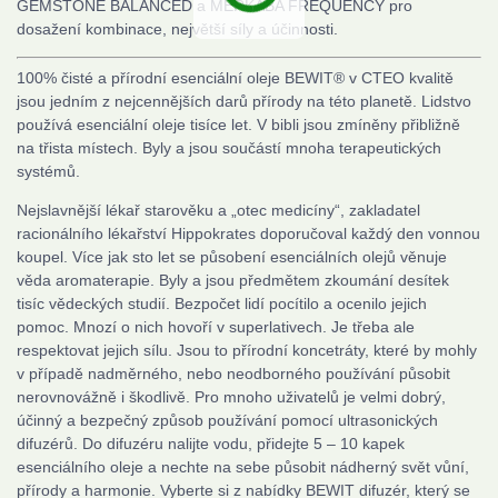
GEMSTONE BALANCED a MERKABA FREQUENCY pro
dosažení kombinace, největší síly a účinnosti.
100% čisté a přírodní esenciální oleje BEWIT® v CTEO kvalitě
jsou jedním z nejcennějších darů přírody na této planetě. Lidstvo
používá esenciální oleje tisíce let. V bibli jsou zmíněny přibližně
na třista místech. Byly a jsou součástí mnoha terapeutických
systémů.
Nejslavnější lékař starověku a „otec medicíny“, zakladatel
racionálního lékařství Hippokrates doporučoval každý den vonnou
koupel. Více jak sto let se působení esenciálních olejů věnuje
věda aromaterapie. Byly a jsou předmětem zkoumání desítek
tisíc vědeckých studií. Bezpočet lidí pocítilo a ocenilo jejich
pomoc. Mnozí o nich hovoří v superlativech. Je třeba ale
respektovat jejich sílu. Jsou to přírodní koncetráty, které by mohly
v případě nadměrného, nebo neodborného používání působit
nerovnovážně i škodlivě. Pro mnoho uživatelů je velmi dobrý,
účinný a bezpečný způsob používání pomocí ultrasonických
difuzérů. Do difuzéru nalijte vodu, přidejte 5 – 10 kapek
esenciálního oleje a nechte na sebe působit nádherný svět vůní,
přírody a harmonie. Vyberte si z nabídky BEWIT difuzér, který se