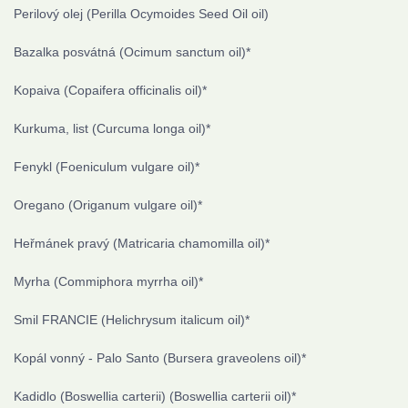
Perilový olej
(Perilla Ocymoides Seed Oil oil)
Bazalka posvátná
(Ocimum sanctum oil)
*
Kopaiva
(Copaifera officinalis oil)
*
Kurkuma, list
(Curcuma longa oil)
*
Fenykl
(Foeniculum vulgare oil)
*
Oregano
(Origanum vulgare oil)
*
Heřmánek pravý
(Matricaria chamomilla oil)
*
Myrha
(Commiphora myrrha oil)
*
Smil FRANCIE
(Helichrysum italicum oil)
*
Kopál vonný - Palo Santo
(Bursera graveolens oil)
*
Kadidlo (Boswellia carterii)
(Boswellia carterii oil)
*