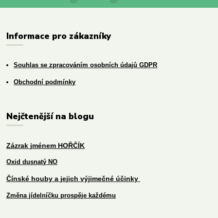
Informace pro zákazníky
Souhlas se zpracováním osobních údajů GDPR
Obchodní podmínky
Nejčtenější na blogu
Zázrak jménem HOŘČÍK
Oxid dusnatý NO
Čínské houby a jejich výjimečné účinky
Změna jídelníčku prospěje každému