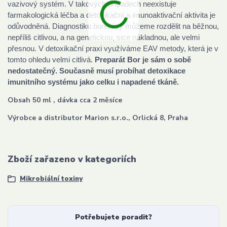
vazivový systém. V takových případech neexistuje
farmakologická léčba a detoxikační a imunoaktivační aktivita je
odůvodněná. Diagnostiku boreliózy můžeme rozdělit na běžnou,
nepříliš citlivou, a na genetickou, sice nákladnou, ale velmi
přesnou. V detoxikační praxi využíváme EAV metody, která je v
tomto ohledu velmi citlivá.
Preparát Bor je sám o sobě
nedostatečný. Současně musí probíhat detoxikace
imunitního systému jako celku i napadené tkáně.
Obsah 50 ml , dávka cca 2 měsíce
Výrobce a distributor Marion s.r.o., Orlická 8, Praha
Zboží zařazeno v kategoriích
Mikrobiální toxiny
Potřebujete poradit?