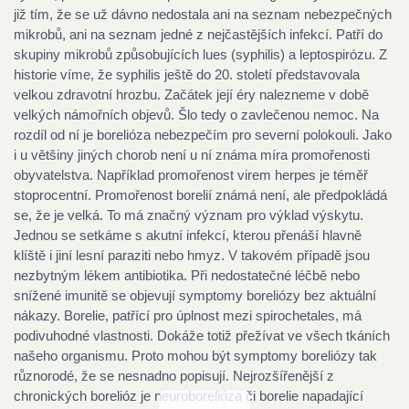
již tím, že se už dávno nedostala ani na seznam nebezpečných
mikrobů, ani na seznam jedné z nejčastějších infekcí. Patří do
skupiny mikrobů způsobujících lues (syphilis) a leptospirózu. Z
historie víme, že syphilis ještě do 20. století představovala
velkou zdravotní hrozbu. Začátek její éry nalezneme v době
velkých námořních objevů. Šlo tedy o zavlečenou nemoc. Na
rozdíl od ní je borelióza nebezpečím pro severní polokouli. Jako
i u většiny jiných chorob není u ní známa míra promořenosti
obyvatelstva. Například promořenost virem herpes je téměř
stoprocentní. Promořenost borelií známá není, ale předpokládá
se, že je velká. To má značný význam pro výklad výskytu.
Jednou se setkáme s akutní infekcí, kterou přenáší hlavně
klíště i jiní lesní paraziti nebo hmyz. V takovém případě jsou
nezbytným lékem antibiotika. Při nedostatečné léčbě nebo
snížené imunitě se objevují symptomy boreliózy bez aktuální
nákazy. Borelie, patřící pro úplnost mezi spirochetales, má
podivuhodné vlastnosti. Dokáže totiž přežívat ve všech tkáních
našeho organismu. Proto mohou být symptomy boreliózy tak
různorodé, že se nesnadno popisují. Nejrozšířenější z
chronických borelióz je neuroborelióza či borelie napadající