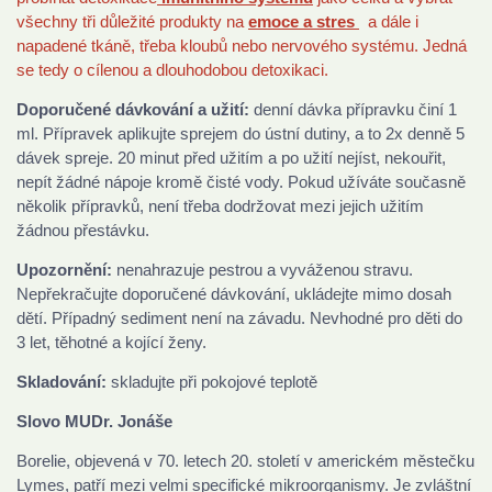
všechny tři důležité produkty na
emoce a stres
a dále i
napadené tkáně, třeba kloubů nebo nervového systému. Jedná
se tedy o cílenou a dlouhodobou detoxikaci.
Doporučené dávkování a užití:
denní dávka přípravku činí 1
ml. Přípravek aplikujte sprejem do ústní dutiny, a to 2x denně 5
dávek spreje. 20 minut před užitím a po užití nejíst, nekouřit,
nepít žádné nápoje kromě čisté vody. Pokud užíváte současně
několik přípravků, není třeba dodržovat mezi jejich užitím
žádnou přestávku.
Upozornění:
nenahrazuje pestrou a vyváženou stravu.
Nepřekračujte doporučené dávkování, ukládejte mimo dosah
dětí. Případný sediment není na závadu. Nevhodné pro děti do
3 let, těhotné a kojící ženy.
Skladování:
skladujte při pokojové teplotě
Slovo MUDr. Jonáše
Borelie, objevená v 70. letech 20. století v americkém městečku
Lymes, patří mezi velmi specifické mikroorganismy. Je zvláštní