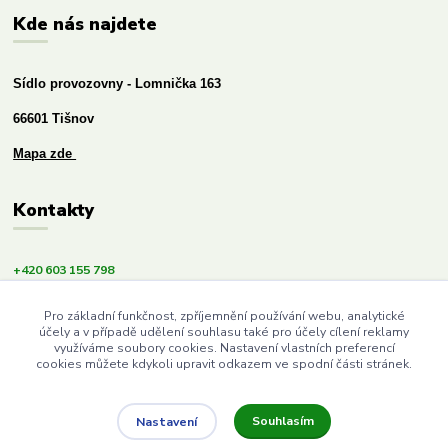
Kde nás najdete
Sídlo provozovny - Lomnička 163
66601 Tišnov
Mapa zde
Kontakty
+420 603 155 798
info@budemezdravi.cz
Pro základní funkčnost, zpříjemnění používání webu, analytické
účely a v případě udělení souhlasu také pro účely cílení reklamy
využíváme soubory cookies. Nastavení vlastních preferencí
cookies můžete kdykoli upravit odkazem ve spodní části stránek.
Souhlasím
Nastavení
Upravit sběr cookies.