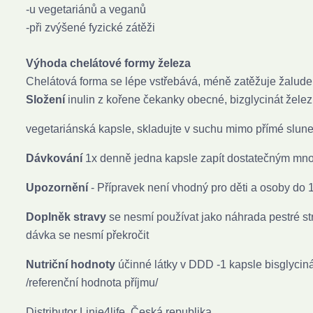
-u vegetariánů a veganů
-při zvýšené fyzické zátěži
Výhoda chelátové formy železa
Chelátová forma se
lépe vstřebává,
méně zatěžuje žalude
Složení
inulin z kořene čekanky obecné, bizglycinát želez
vegetariánská kapsle, skladujte v suchu mimo přímé sluneč
Dávkování
1x denně jedna kapsle zapít dostatečným mn
Upozornění
- Přípravek není vhodný pro děti a osoby do 18
Doplněk stravy
se nesmí používat jako náhrada pestré s
dávka se nesmí překročit
Nutriční hodnoty
účinné látky v DDD -1 kapsle bisglycin
/referenční hodnota příjmu/
Distributor Linie4life, Česká republika