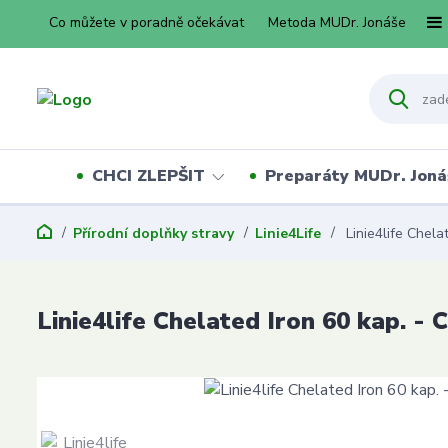
Co můžete v poradně očekávat
Metoda MUDr. Jonáše
CHCI ZLEPŠIT
Preparáty MUDr. Joná
Přírodní doplňky stravy
Linie4Life
Linie4life Chela
Linie4life Chelated Iron 60 kap. - 