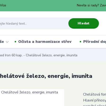
Nevíte si rady? Zav
Více
Hledat
še
Očista a harmonizace střev
Přírodní do
ted Iron 60 kap. - Chelátové železo, energie, imunita
Chelátové železo, energie, imunita
Chelátová for
Hlavní přínos