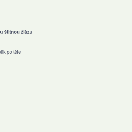
u štítnou žlázu
ík po těle