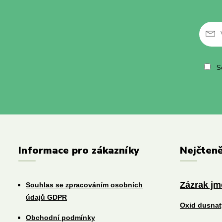
So
Informace pro zákazníky
Nejčteně
Zázrak j
Souhlas se zpracováním osobních
údajů GDPR
Oxid dusna
Obchodní podmínky