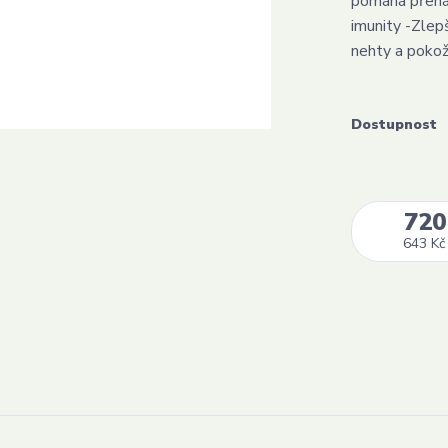
pomáhá přenáš
imunity -Zlep
nehty a pokož
Dostupnost
720
643 Kč