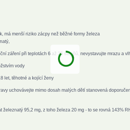
k,
má menší riziko zácpy než běžné formy železa
natý,
ní záření při teplotách 6 až 25 stupňů, nevystavujte mrazu a vl
ožstvím vody
 let, těhotné a kojící ženy
travy uchovávejte mimo dosah malých dětí stanovená doporuče
át železnatý 95,2 mg, z toho železa 20 mg - to se rovná 143% 