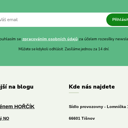
Přihlási
uhlasím se
zpracováním osobních údajů
za účelem rozesílky newsle
Můžete se kdykoli odhlásit. Zasíláme jednou za 14 dní.
jší na blogu
Kde nás najdete
ménem HOŘČÍK
Sídlo provozovny - Lomnička 
tý NO
66601 Tišnov