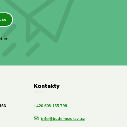
t se
tteru.
Kontakty
+420 603 155 798
163
info@budemezdravi.cz