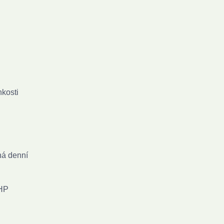
hkosti
ná denní
RHP