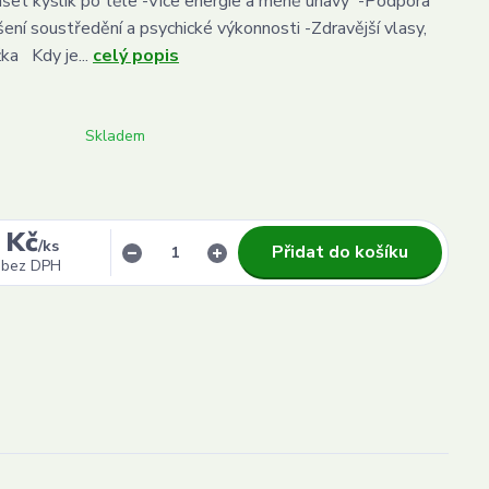
et kyslík po těle -Více energie a méně únavy -Podpora
šení soustředění a psychické výkonnosti -Zdravější vlasy,
ka Kdy je...
celý popis
Skladem
 Kč
/
ks
Přidat do košíku
bez DPH