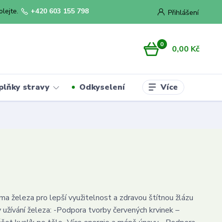
olejte.
+420 603 155 798
Přihlášení
0
0,00 Kč
Více
plňky stravy
Odkyselení
ma železa pro lepší využitelnost a zdravou štítnou žlázu
y užívání železa: -Podpora tvorby červených krvinek –