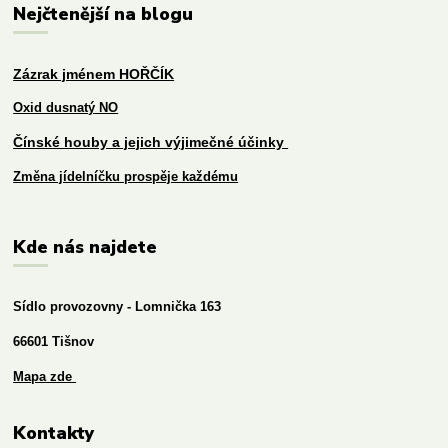
Nejčtenější na blogu
Zázrak jménem HOŘČÍK
Oxid dusnatý NO
Čínské houby a jejich výjimečné účinky
Změna jídelníčku prospěje každému
Kde nás najdete
Sídlo provozovny - Lomnička 163
66601 Tišnov
Mapa zde
Kontakty