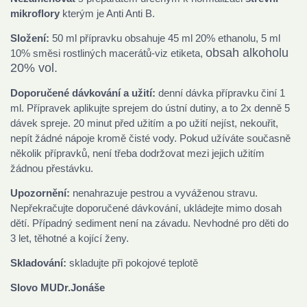
mikroflory
kterým je Anti Anti B.
Složení:
50 ml přípravku obsahuje 45 ml 20% ethanolu, 5 ml
obsah alkoholu
10% směsi rostliných macerátů-viz etiketa,
20% vol.
Doporučené dávkování a užití:
denní dávka přípravku činí 1
ml. Přípravek aplikujte sprejem do ústní dutiny, a to 2x denně 5
dávek spreje. 20 minut před užitím a po užití nejíst, nekouřit,
nepít žádné nápoje kromě čisté vody. Pokud užíváte současně
několik přípravků, není třeba dodržovat mezi jejich užitím
žádnou přestávku.
Upozornění:
nenahrazuje pestrou a vyváženou stravu.
Nepřekračujte doporučené dávkování, ukládejte mimo dosah
dětí. Případný sediment není na závadu. Nevhodné pro děti do
3 let, těhotné a kojící ženy.
Skladování:
skladujte při pokojové teplotě
Slovo MUDr.Jonáše