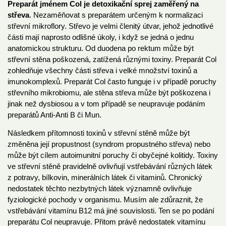
Preparát jménem Col je detoxikační sprej zaměřený na
střeva
. Nezaměňovat s preparátem určeným k normalizaci
střevní mikroflory. Střevo je velmi členitý útvar, jehož jednotlivé
části mají naprosto odlišné úkoly, i když se jedná o jednu
anatomickou strukturu. Od duodena po rektum může být
střevní stěna poškozená, zatížená různými toxiny. Preparát Col
zohledňuje všechny části střeva i velké množství toxinů a
imunokomplexů. Preparát Col často funguje i v případě poruchy
střevního mikrobiomu, ale stěna střeva může být poškozena i
jinak než dysbiosou a v tom případě se neupravuje podáním
preparátů Anti-Anti B či Mun.
Následkem přítomnosti toxinů v střevní stěně může být
změněna její propustnost (syndrom propustného střeva) nebo
může být cílem autoimunitní poruchy či obyčejné kolitidy. Toxiny
ve střevní stěně pravidelně ovlivňují vstřebávání různých látek
z potravy, bílkovin, minerálních látek či vitaminů. Chronický
nedostatek těchto nezbytných látek významně ovlivňuje
fyziologické pochody v organismu. Musím ale zdůraznit, že
vstřebávání vitamínu B12 má jiné souvislosti. Ten se po podání
preparátu Col neupravuje. Přitom právě nedostatek vitamínu