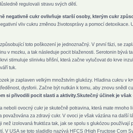
důsledně regulovali stravu svých dětí.
ě negativně cukr ovlivňuje starší osoby, kterým cukr způ
 negativní vliv cukru změnou životosprávy a pomocí detoxikace.
způsobující toto poškození je jednoznačný. V první fázi, se zap
inu v mozku, a tak následuje pocit blaženosti. Serotonin bývá 
 krvi stimuluje slinivku břišní, která začne vylučovat do krve inz
váří tuk.
zek je zaplaven velkým množstvím glukózy. Hladina cukru v krv
ředěnost, dysforii. Začne být nutkán k tomu, aby znovu snědl cu
 si přivodili pocit slasti a aktivity.
Skutečný účinek je však
a neboli ovocný cukr je skutečně potravina, která mate mnoho lid
a považována za zdravý cukr. V ovoci je však vázána na další lát
i než izolovaná fruktóza tak, jak se spolu s glukózou používaj
tí. V USA se toto sladidlo nazývá HFCS (High Fructose Corn Syr