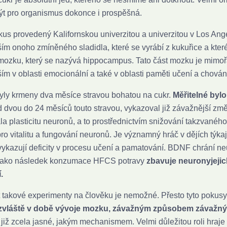
t pro organismus dokonce i prospěšná.
kus provedený Kalifornskou univerzitou a univerzitou v Los Ang
ím onoho zmíněného sladidla, které se vyrábí z kukuřice a kter
 mozku, který se nazývá hippocampus. Tato část mozku je mimo
ím v oblasti emocionální a také v oblasti paměti učení a chován
yly krmeny dva měsíce stravou bohatou na cukr.
Měřitelné bylo
 dvou do 24 měsíců touto stravou, vykazoval již závažnější zm
la plasticitu neuronů, a to prostřednictvím snižování takzvaného 
pro vitalitu a fungování neuronů. Je významný hráč v dějích týka
kazují deficity v procesu učení a pamatování. BDNF chrání n
ako následek konzumace HFCS potravy
zbavuje neurony
jeji
.
 takové experimenty na člověku je nemožné. Přesto tyto pokusy
 zvláště v době vývoje mozku, závažným způsobem závažn
 již zcela jasné, jakým mechanismem. Velmi důležitou roli hraje