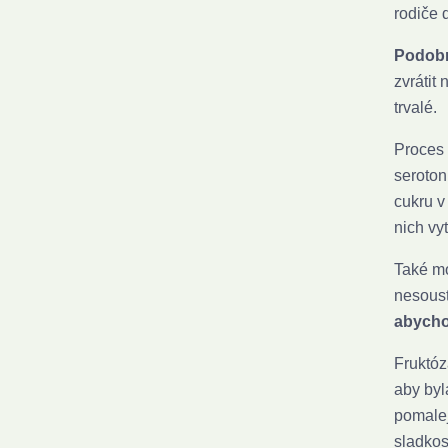
rodiče 
Podobn
zvrátit
trvalé.
Proces 
seroton
cukru v
nich vyt
Také mo
nesoust
abychom
Fruktóz
aby byl
pomalej
sladkos