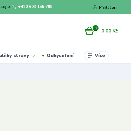
olejte.
+420 603 155 798
Přihlášení
0
0,00 Kč
Více
plňky stravy
Odkyselení