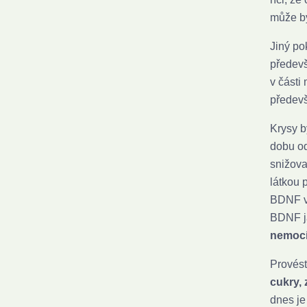
může bý
Jiný po
předevš
v části
předevš
Krysy b
dobu od
snižova
látkou 
BDNF vy
BDNF j
nemocí
Provést
cukry,
dnes je