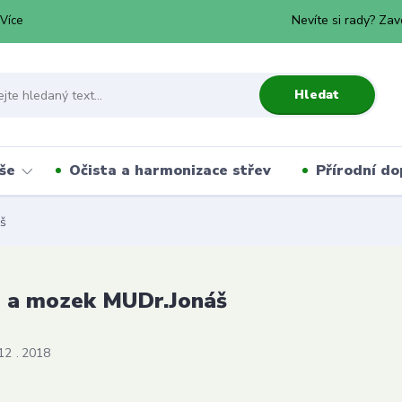
Nevíte si rady? Zav
Více
Hledat
še
Očista a harmonizace střev
Přírodní do
š
 a mozek MUDr.Jonáš
12
2018