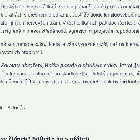
mikrovýboje. Nervová tkáň v tomto případě slouží jako akumuláto
h drahách v přesném programu. Jestliže dojde k mikrovýbojům, d
ale i jiných nervových tkání. V těchto tkáních pak dochází ke d
, migrénám, nesoustředěnosti, agresivním projevům a podobně
ná konzumace cukru, která je však výrazně nižší, než na kterou s
ravotních problémů.
e
Zdraví v ohrožení, Hořká pravda o sladkém cukru
, kterou 
é informace o cukru a jeho škodlivosti na lidský organizmus, příči
i řešení a léčby, a návod jak ze začarovaného cukrového kruhu
Josef Jonáš
 se článek? Sdílejte ho s přáteli