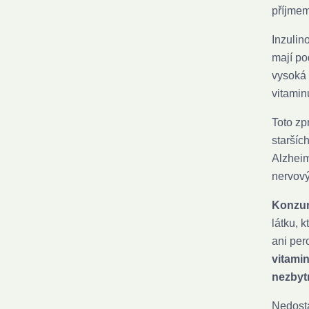
příjmem
Inzulin
mají po
vysoká 
vitamin
Toto zp
staršíc
Alzheim
nervov
Konzum
látku, 
ani per
vitami
nezbyt
Nedosta