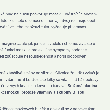
soká hladina cukru poškozuje mozek. Lidé trpící diabetem
dé, kteří toto onemocnění nemají. Svoji roli hraje opět
ování velkého množství cukru vyžaduje přítomnost
ad
magnezia,
ale jak jsme si uváděli, i chromu. Zvláště u
ené funkci mozku a projevují se symptomy podobné
ětí způsobuje nesoustředěnost a horší propojování
né zánětlivé změny na sliznici. Sliznice žaludku vylučuje
vání
vitaminu B12
. Bez této látky se vitamin B12 z potravy
í červených krvinek a krevního barviva.
Snížená hladina
nkci mozku, protože vitaminy a skupiny B jsou
děnost mozkových buněk a objevují se v nervové tkáni