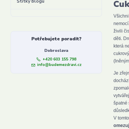
Štítky blogu
Cuk
Všichni
nemocí.
živili 
Potřebujete poradit?
děti. D
která n
Dobroslava
cukrový
+420 603 155 798
(lněným
info@budemezdravi.cz
Je zřej
dochází
zpomalo
vytváře
špatné 
důsledk
V tomto
omezuj