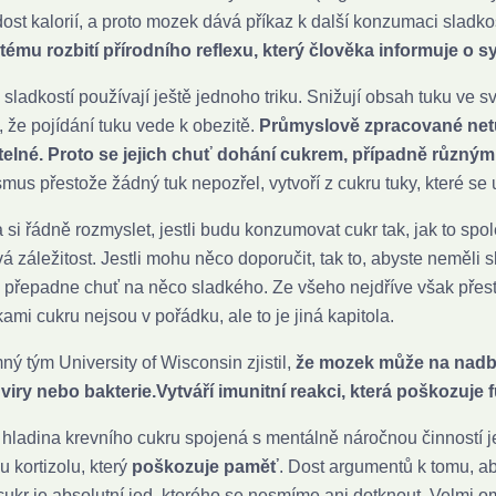
st kalorií, a proto mozek dává příkaz k další konzumaci sladko
ému rozbití přírodního reflexu, který člověka informuje o s
 sladkostí používají ještě jednoho triku. Snižují obsah tuku ve s
í, že pojídání tuku vede k obezitě.
Průmyslově zpracované netu
telné. Proto se jejich chuť dohání cukrem, případně různým
mus přestože žádný tuk nepozřel, vytvoří z cukru tuky, které se
a si řádně rozmyslet, jestli budu konzumovat cukr tak, jak to spo
á záležitost. Jestli mohu něco doporučit, tak to, abyste neměli 
 přepadne chuť na něco sladkého. Ze všeho nejdříve však přest
ami cukru nejsou v pořádku, ale to je jiná kapitola.
ý tým University of Wisconsin zjistil,
že mozek může na nadby
 viry nebo bakterie.
Vytváří imunitní reakci, která poškozuje
hladina krevního cukru spojená s mentálně náročnou činností 
 kortizolu, který
poškozuje paměť
. Dost argumentů k tomu, a
e cukr je absolutní jed, kterého se nesmíme ani dotknout. Vel