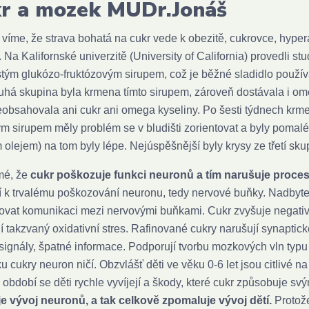
r a mozek MUDr.Jonáš
 víme, že strava bohatá na cukr vede k obezitě, cukrovce, hyper
 Na Kalifornské univerzitě (University of California) provedli stu
čistým glukózo-fruktózovým sirupem, což je běžné sladidlo použ
ruhá skupina byla krmena tímto sirupem, zároveň dostávala i om
eobsahovala ani cukr ani omega kyseliny. Po šesti týdnech krmen
m sirupem měly problém se v bludišti zorientovat a byly poma
 olejem) na tom byly lépe. Nejúspěšnější byly krysy ze třetí sku
mé, že
cukr poškozuje funkci neuronů a tím narušuje proce
 k trvalému poškozování neuronu, tedy nervové buňky. Nadbyt
vat komunikaci mezi nervovými buňkami. Cukr zvyšuje negativn
jí takzvaný oxidativní stres. Rafinované cukry narušují synaptic
signály, špatné informace. Podporují tvorbu mozkových vln typu
u cukry neuron ničí. Obzvlášť děti ve věku 0-6 let jsou citlivé
 období se děti rychle vyvíjejí a škody, které cukr způsobuje s
e vývoj neuronů, a tak celkově zpomaluje vývoj dětí.
Protože