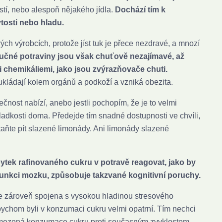
stí, nebo alespoň nějakého jídla.
Dochází tím k
ytosti nebo hladu.
vých výrobcích, protože jíst tuk je přece nezdravé, a mnozí
čné potraviny jsou však chuťově nezajímavé, až
i chemikáliemi, jako jsou zvýrazňovače chuti.
 ukládají kolem orgánů a podkoží a vzniká obezita.
lečnost nabízí, anebo jestli pochopím, že je to velmi
sladkosti doma. Předejde tím snadné dostupnosti ve chvíli,
aňte pít slazené limonády. Ani limonády slazené
tek rafinovaného cukru v potravě reagovat, jako by
 funkci mozku, způsobuje takzvané kognitivní poruchy.
je zároveň spojena s vysokou hladinou stresového
bychom byli v konzumaci cukru velmi opatrní. Tím nechci
mi omezená konzumace cukru proti současným zvyklostem