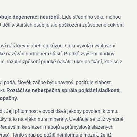
sobuje degeneraci neuronů
. Lidé středního věku mohou
 U dětí a starších osob je ale poškození způsobené cukrem
laví náš krevní oběh glukózou. Cukr vyvolá i vyplavení
také nazýván hormonem štěstí. Prudké zvýšení hladiny
ulin. Inzulin způsobí prudké nasátí cukru do tkání, kde se z
i padá, člověk začne být unavený, pociťuje slabost,
kr.
Roztáčí se nebezpečná spirála pojídání sladkostí,
 opačný.
í. Její přítomnost v ovoci dává jakoby povolení k tomu,
ky, a to na vlákninu a minerály. Uvolňuje se totiž výrazně
í především ke slazení nápojů a průmyslově slazených
up). Tento sirup po požití neinformuje mozek, že již