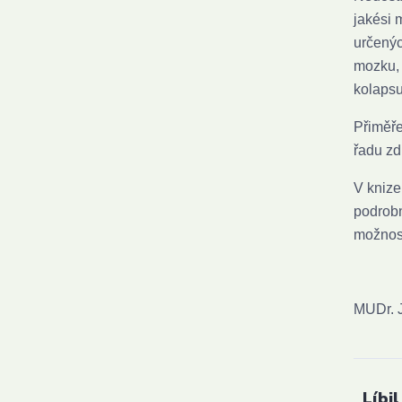
jakési 
určenýc
mozku, 
kolapsu
Přiměře
řadu zd
V kniz
podrobn
možnost
MUDr. 
Líbil