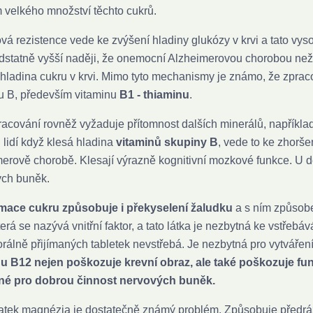
 velkého množství těchto cukrů.
ová rezistence vede ke zvýšení hladiny glukózy v krvi a tato vy
dstatně vyšší naději, že onemocní Alzheimerovou chorobou než li
hladina cukru v krvi. Mimo tyto mechanismy je známo, že zprac
u B, především vitaminu
B1 - thiaminu
.
racování rovněž vyžaduje přítomnost dalších minerálů, napříkl
h lidí když klesá hladina
vitaminů skupiny B
, vede to ke zhorš
erově chorobě. Klesají výrazně kognitivní mozkové funkce. U d
ých buněk.
ace cukru způsobuje i překyselení žaludku
a s ním způsobe
která se nazývá vnitřní faktor, a tato látka je nezbytná ke vstřebá
orálně přijímaných tabletek nevstřebá. Je nezbytná pro vytvářen
nu B12 nejen poškozuje krevní obraz, ale také poškozuje fu
né pro dobrou činnost nervových buněk.
tek magnézia je dostatečně známý problém. Způsobuje předráž