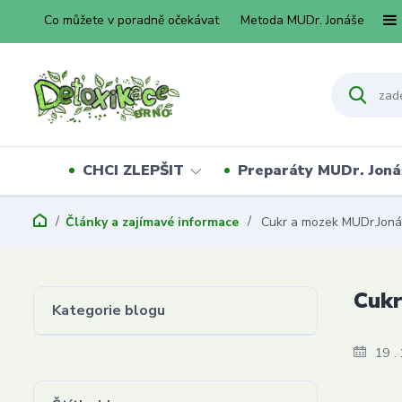
Co můžete v poradně očekávat
Metoda MUDr. Jonáše
CHCI ZLEPŠIT
Preparáty MUDr. Joná
Články a zajímavé informace
Cukr a mozek MUDr.Joná
Cukr
Kategorie blogu
19