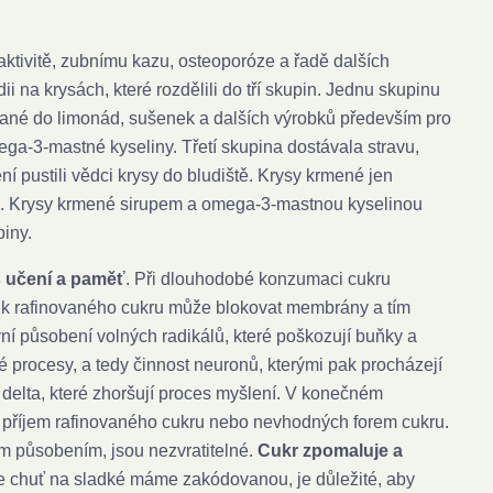
aktivitě, zubnímu kazu, osteoporóze a řadě dalších
dii na krysách, které rozdělili do tří skupin. Jednu skupinu
ívané do limonád, sušenek a dalších výrobků především pro
ega-3-mastné kyseliny. Třetí skupina dostávala stravu,
í pustili vědci krysy do bludiště. Krysy krmené jen
lé. Krysy krmené sirupem a omega-3-mastnou kyselinou
piny.
s učení a paměť
. Při dlouhodobé konzumaci cukru
ek rafinovaného cukru může blokovat membrány a tím
í působení volných radikálů, které poškozují buňky a
ké procesy, a tedy činnost neuronů, kterými pak procházejí
 delta, které zhoršují proces myšlení. V konečném
 na příjem rafinovaného cukru nebo nevhodných forem cukru.
vým působením, jsou nezvratitelné.
Cukr zpomaluje a
 chuť na sladké máme zakódovanou, je důležité, aby