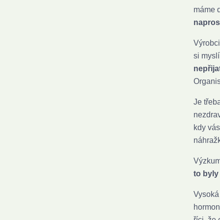
máme do
naprost
Výrobci
si mysl
nepřija
Organis
Je třeb
nezdrav
kdy vás
náhražk
Výzkumn
to byly
Vysoká 
hormonu
říci, ž