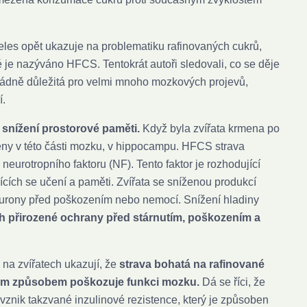
eles opět ukazuje na problematiku rafinovaných cukrů,
é je nazýváno HFCS. Tentokrát autoři sledovali, co se děje
řádně důležitá pro velmi mnoho mozkových projevů,
í.
 snížení prostorové paměti.
Když byla zvířata krmena po
ěny v této části mozku, v hippocampu. HFCS strava
neurotropního faktoru (NF). Tento faktor je rozhodující
jících se učení a paměti. Zvířata se sníženou produkcí
eurony před poškozením nebo nemocí. Snížení hladiny
ch přirozené ochrany před stárnutím, poškozením a
 na zvířatech ukazují, že
strava bohatá na rafinované
ým způsobem poškozuje funkci mozku.
Dá se říci, že
 vznik takzvané inzulinové rezistence, který je způsoben