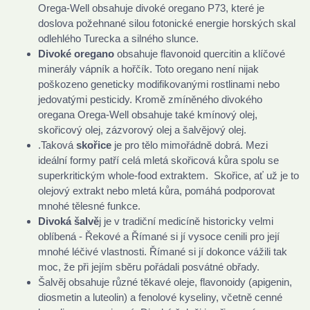
Orega-Well obsahuje divoké oregano P73, které je
doslova požehnané silou fotonické energie horských skal
odlehlého Turecka a silného slunce.
Divoké oregano
obsahuje flavonoid quercitin a klíčové
minerály vápník a hořčík. Toto oregano není nijak
poškozeno geneticky modifikovanými rostlinami nebo
jedovatými pesticidy. Kromě zmíněného divokého
oregana Orega-Well obsahuje také kmínový olej,
skořicový olej, zázvorový olej a šalvějový olej.
.Taková
skořice
je pro tělo mimořádně dobrá. Mezi
ideální formy patří celá mletá skořicová kůra spolu se
superkritickým whole-food extraktem. Skořice, ať už je to
olejový extrakt nebo mletá kůra, pomáhá podporovat
mnohé tělesné funkce.
Divoká šalvě
j je v tradiční medicíně historicky velmi
oblíbená - Řekové a Římané si jí vysoce cenili pro její
mnohé léčivé vlastnosti. Římané si jí dokonce vážili tak
moc, že při jejím sběru pořádali posvátné obřady.
Šalvěj obsahuje různé těkavé oleje, flavonoidy (apigenin,
diosmetin a luteolin) a fenolové kyseliny, včetně cenné