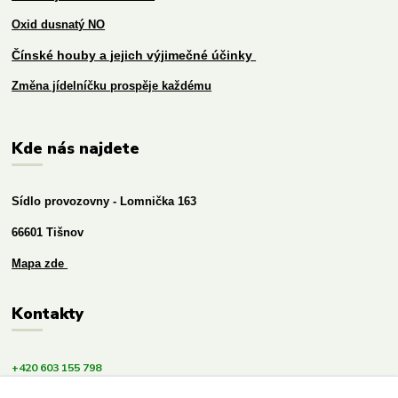
Oxid dusnatý NO
Čínské houby a jejich výjimečné účinky
Změna jídelníčku prospěje každému
Kde nás najdete
Sídlo provozovny - Lomnička 163
66601 Tišnov
Mapa zde
Kontakty
+420 603 155 798