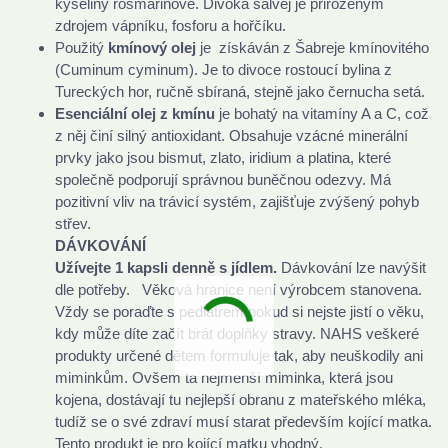
kyseliny rosmarinové. Divoká šalvěj je přirozeným
zdrojem vápníku, fosforu a hořčíku.
Použitý
kmínový olej
je získáván z Šabreje kmínovitého
(Cuminum cyminum). Je to divoce rostoucí bylina z
Tureckých hor, ručně sbíraná, stejně jako černucha setá.
Esenciální olej z kmínu
je bohatý na vitamíny A a C, což
z něj činí silný antioxidant. Obsahuje vzácné minerální
prvky jako jsou bismut, zlato, iridium a platina, které
společně podporují správnou buněčnou odezvy. Má
pozitivní vliv na trávicí systém, zajišťuje zvýšený pohyb
střev.
DÁVKOVÁNÍ
Užívejte 1 kapsli denně s jídlem.
Dávkování lze navýšit
dle potřeby.
Věková hranice není výrobcem stanovena.
Vždy se poraďte s pediatrem pokud si nejste jistí o věku,
kdy může díte začít brát doplňky stravy. NAHS veškeré
produkty určené dětem formuluje tak, aby neuškodily ani
miminkům. Ovšem ta nejmenší miminka, která jsou
kojena, dostávají tu nejlepší obranu z mateřského mléka,
tudíž se o své zdraví musí starat především kojící matka.
Tento produkt je pro kojící matku vhodný.