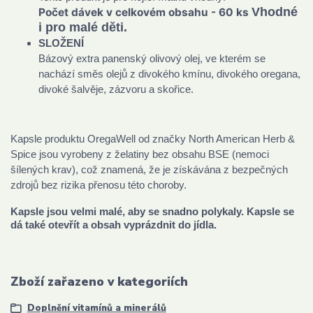
Vhodné
Počet dávek v celkovém obsahu - 60 ks
i pro malé děti.
SLOŽENÍ
Bázový extra panenský olivový olej, ve kterém se
nachází směs olejů z divokého kmínu, divokého oregana,
divoké šalvěje, zázvoru a skořice.
Kapsle produktu OregaWell od značky North American Herb &
Spice jsou vyrobeny z želatiny bez obsahu BSE (nemoci
šílených krav), což znamená, že je získávána z bezpečných
zdrojů bez rizika přenosu této choroby.
Kapsle jsou velmi malé, aby se snadno polykaly. Kapsle se
dá také otevřít a obsah vyprázdnit do jídla.
Zboží zařazeno v kategoriích
Doplnění vitamínů a minerálů