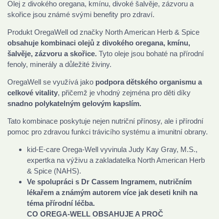
Olej z divokého oregana, kmínu, divoké šalvěje, zázvoru a
skořice jsou známé svými benefity pro zdraví.
Produkt OregaWell od značky North American Herb & Spice
obsahuje kombinaci olejů z divokého oregana, kmínu,
šalvěje, zázvoru a skořice.
Tyto oleje jsou bohaté na přírodní
fenoly, minerály a důležité živiny.
OregaWell se využívá jako
podpora dětského organismu a
celkové vitality
, přičemž je vhodný zejména pro děti díky
snadno polykatelným gelovým kapslím.
Tato kombinace poskytuje nejen nutriční přínosy, ale i přírodní
pomoc pro zdravou funkci trávicího systému a imunitní obrany.
kid-E-care Orega-Well vyvinula Judy Kay Gray, M.S.,
expertka na výživu a zakladatelka North American Herb
& Spice (NAHS).
Ve spolupráci s Dr Cassem Ingramem, nutričním
lékařem a známým autorem více jak deseti knih na
téma přírodní léčba.
CO OREGA-WELL OBSAHUJE A PROČ