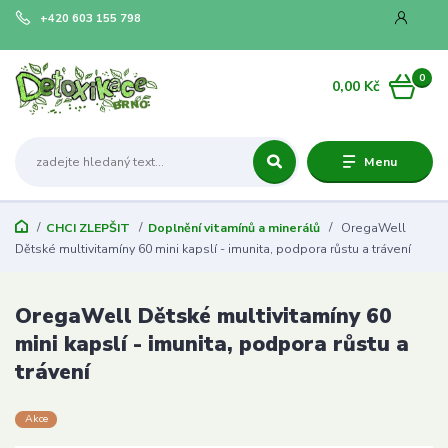
+420 603 155 798
0
0,00 Kč
Menu
CHCI ZLEPŠIT
Doplnění vitamínů a minerálů
OregaWell
Dětské multivitamíny 60 mini kapslí - imunita, podpora růstu a trávení
OregaWell Dětské multivitamíny 60
mini kapslí - imunita, podpora růstu a
trávení
Akce