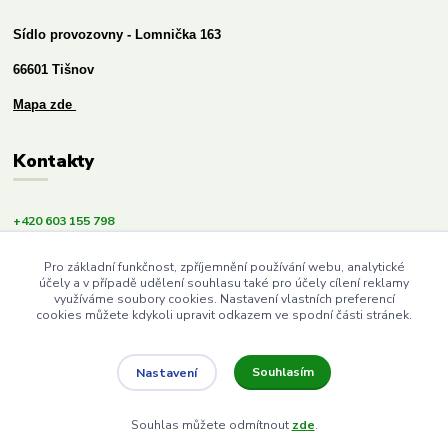
Sídlo provozovny - Lomnička 163
66601 Tišnov
Mapa zde
Kontakty
+420 603 155 798
info@budemezdravi.cz
Pro základní funkčnost, zpříjemnění používání webu, analytické
účely a v případě udělení souhlasu také pro účely cílení reklamy
využíváme soubory cookies. Nastavení vlastních preferencí
cookies můžete kdykoli upravit odkazem ve spodní části stránek.
Souhlasím
Nastavení
Upravit sběr cookies.
Souhlas můžete odmítnout
zde
.
Vytvořeno na
Eshop-rychle.cz