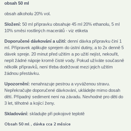
obsah 50 ml
obsah alkoholu 20% vol.
Složení:
50 ml přípravku obsahuje 45 ml 20% ethanolu, 5 ml
10% směsi rostliných macerátů - viz etiketa
Doporučené dávkování a užití:
denní dávka přípravku činí 1
ml. Přípravek aplikujte sprejem do ústní dutiny, a to 2x denně 5
dávek spreje. 20 minut před užitím a po užití nejíst, nekouřit,
nepít žádné nápoje kromě čisté vody. Pokud užíváte současně
několik přípravků, není třeba dodržovat mezi jejich užitím
žádnou přestávku.
Upozornění:
nenahrazuje pestrou a vyváženou stravu.
Nepřekračujte doporučené dávkování, ukládejte mimo dosah
dětí. Případný sediment není na závadu. Nevhodné pro děti do
3 let, těhotné a kojící ženy.
Skladování:
skladujte při pokojové teplotě
Obsah 50 ml , dávka cca 2 měsíce