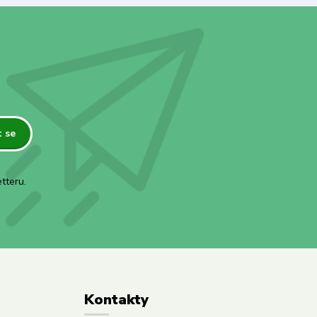
t se
tteru.
Kontakty