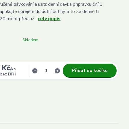
čené dávkování a užití: denní dávka přípravku činí 1
aplikujte sprejem do ústní dutiny, a to 2x denně 5
20 minut před už...
celý popis
Skladem
 Kč
/
ks
Přidat do košíku
bez DPH