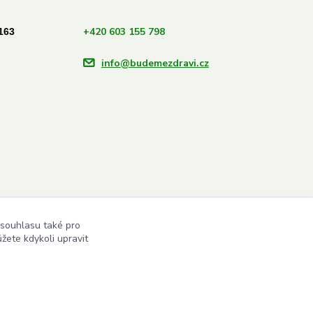
+420 603 155 798
163
info@budemezdravi.cz
 souhlasu také pro
žete kdykoli upravit
Vytvořeno na
Eshop-rychle.cz