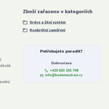
Zboží zařazeno v kategoriích
Srdce a žilní systém
Konkrétní zaměření
Potřebujete poradit?
5
Dobroslava
několik
+420 603 155 798
info@budemezdravi.cz
ípadný