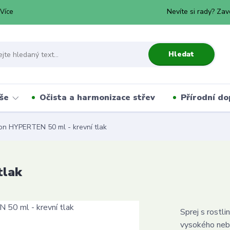
Nevíte si rady? Zav
Více
Hledat
še
Očista a harmonizace střev
Přírodní do
on HYPERTEN 50 ml - krevní tlak
tlak
Sprej s rostli
vysokého nebo