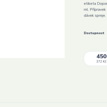
etiketa Doporu
ml. Přípravek 
dávek spreje. 
Dostupnost
450
372 Kč