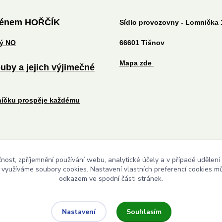
ménem HOŘČÍK
Sídlo provozovny - Lomnička 
tý NO
66601 Tišnov
Mapa zde
uby a jejich výjimečné
níčku prospěje každému
čnost, zpříjemnění používání webu, analytické účely a v případě udělení
Upravit sběr cookies.
y využíváme soubory cookies. Nastavení vlastních preferencí cookies mů
odkazem ve spodní části stránek.
Souhlasím
Nastavení