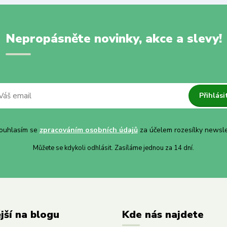
Nepropásněte novinky, akce a slevy!
Přihlási
uhlasím se
zpracováním osobních údajů
za účelem rozesílky newsle
Můžete se kdykoli odhlásit. Zasíláme jednou za 14 dní.
jší na blogu
Kde nás najdete