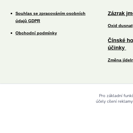
Zázrak j
Souhlas se zpracováním osobních
údajů GDPR
Oxid dusna
Obchodní podmínky
Čínské ho
účinky
Změna jídel
Pro základní funk
účely cílení reklam