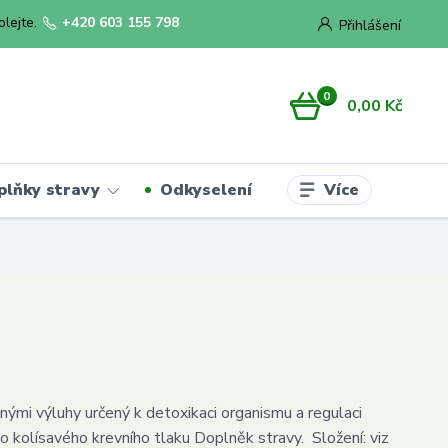
olejte.
+420 603 155 798
Přihlášení
0
0,00 Kč
Více
plňky stravy
Odkyselení
nnými výluhy určený k detoxikaci organismu a regulaci
 kolísavého krevního tlaku Doplněk stravy. Složení: viz