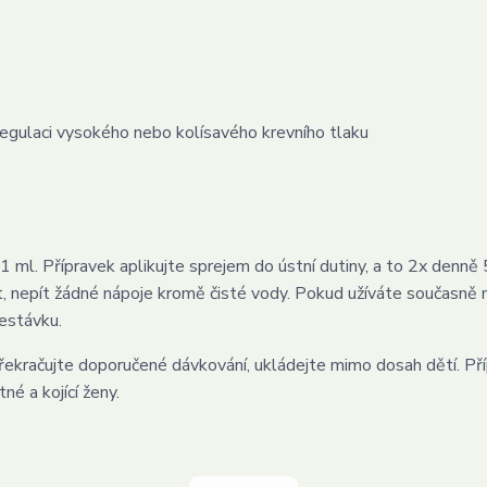
 regulaci vysokého nebo kolísavého krevního tlaku
 1 ml. Přípravek aplikujte sprejem do ústní dutiny, a to 2x denně 
řit, nepít žádné nápoje kromě čisté vody. Pokud užíváte současně 
řestávku.
řekračujte doporučené dávkování, ukládejte mimo dosah dětí. Př
é a kojící ženy.