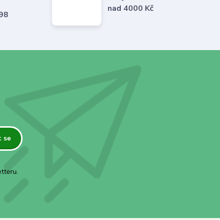
nad 4000 Kč
798
t se
tteru.