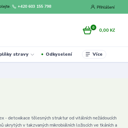
olejte.
+420 603 155 798
Přihlášení
0
0,00 Kč
Více
plňky stravy
Odkyselení
- detoxikace tělesných struktur od vitálních nežádoucích
ů ukrytých v takzvaných mikrobiálních ložiscích ve tkáních a