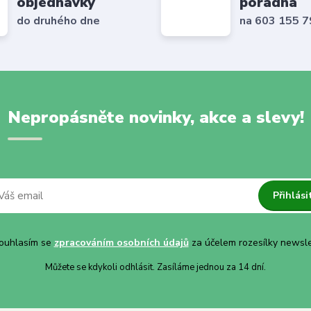
objednávky
poradna
do druhého dne
na 603 155 
Nepropásněte novinky, akce a slevy!
Přihlási
uhlasím se
zpracováním osobních údajů
za účelem rozesílky newsle
Můžete se kdykoli odhlásit. Zasíláme jednou za 14 dní.