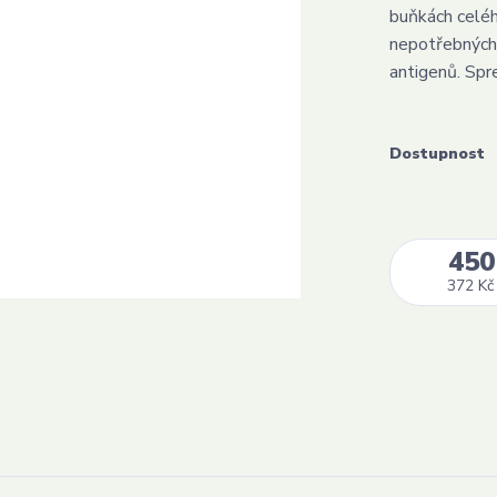
buňkách celéh
nepotřebných 
antigenů. Sprej
Dostupnost
450
372 Kč