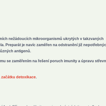
álních nežádoucích mikroorganismů ukrytých v takzvaných
ěla. Preparát je navíc zaměřen na odstranění již nepotřebný
různých antigenů.
ismu se zaměřením na řešení poruch imunity a úpravu střev
a začátku detoxikace
.