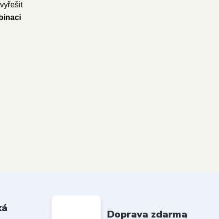
yřešit
binaci
ká
Doprava zdarma