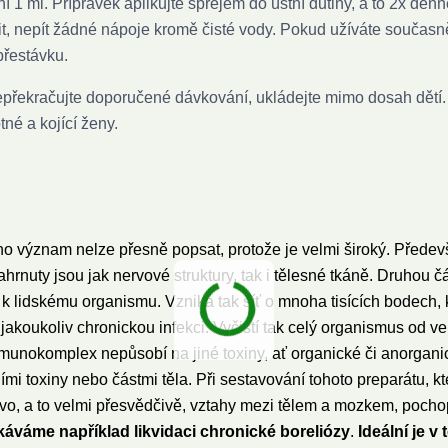
í 1 ml. Přípravek aplikujte sprejem do ústní dutiny, a to 2x denn
uřit, nepít žádné nápoje kromě čisté vody. Pokud užíváte současn
přestávku.
překračujte doporučené dávkování, ukládejte mimo dosah dětí.
né a kojící ženy.
ho význam nelze přesně popsat, protože je velmi široký. Předev
nuty jsou jak nervové struktury, tak i tělesné tkáně. Druhou čá
 k lidskému organismu. Vzniká tak síť o mnoha tisících bodech, 
e jakoukoliv chronickou infekci. Vyčistí tak celý organismus od ve
 Imunokomplex nepůsobí na jiné toxiny, ať organické či anorgani
 toxiny nebo částmi těla. Při sestavování tohoto preparátu, kt
vo, a to velmi přesvědčivě, vztahy mezi tělem a mozkem, pocho
áváme například likvidaci chronické boreliózy
.
Ideální je v