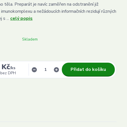
o těla. Preparát je navíc zaměřen na odstranění již
imunokomplexu a nežádoucích informačních rezidují různých
 s ...
celý popis
Skladem
 Kč
/
ks
Přidat do košíku
bez DPH