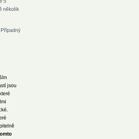
ě 5
ě několik
 Případný
ším
stí jsou
které
lmi
cké.
eré
pitelně
 tomto