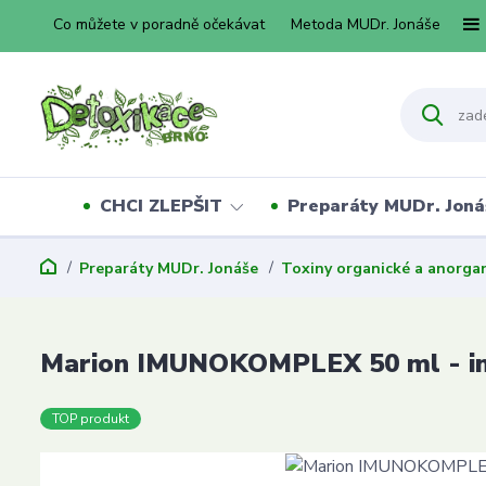
Co můžete v poradně očekávat
Metoda MUDr. Jonáše
CHCI ZLEPŠIT
Preparáty MUDr. Joná
Preparáty MUDr. Jonáše
Toxiny organické a anorga
Marion IMUNOKOMPLEX 50 ml - im
TOP produkt