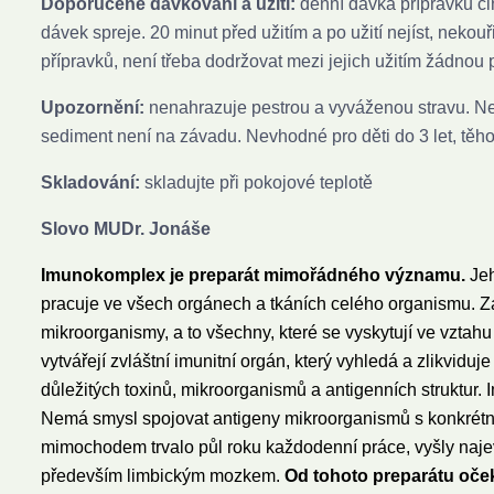
Doporučené dávkování a užití:
denní dávka přípravku čin
dávek spreje. 20 minut před užitím a po užití nejíst, neko
přípravků, není třeba dodržovat mezi jejich užitím žádnou 
Upozornění:
nenahrazuje pestrou a vyváženou stravu. Ne
sediment není na závadu. Nevhodné pro děti do 3 let, těhot
Skladování:
skladujte při pokojové teplotě
Slovo MUDr. Jonáše
Imunokomplex je preparát mimořádného významu.
Je
pracuje ve všech orgánech a tkáních celého organismu. Zahr
mikroorganismy, a to všechny, které se vyskytují ve vztahu
vytvářejí zvláštní imunitní orgán, který vyhledá a zlikviduj
důležitých toxinů, mikroorganismů a antigenních struktur.
Nemá smysl spojovat antigeny mikroorganismů s konkrétními
mimochodem trvalo půl roku každodenní práce, vyšly naje
především limbickým mozkem.
Od tohoto preparátu oček