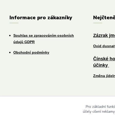
Informace pro zákazníky
Nejčteně
Zázrak j
Souhlas se zpracováním osobních
údajů GDPR
Oxid dusna
Obchodní podmínky
Čínské ho
účinky
Změna jídel
Pro základní funk
účely cílení reklam