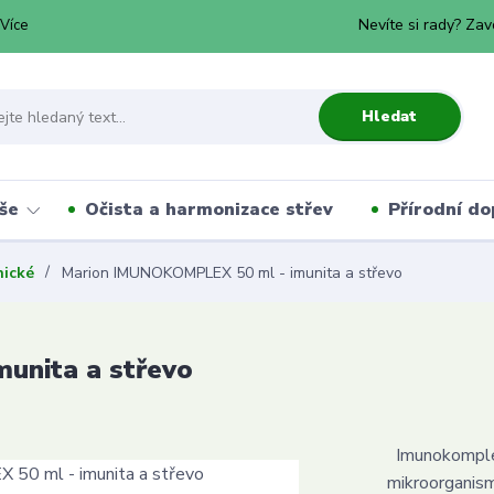
Nevíte si rady? Zav
Více
Hledat
še
Očista a harmonizace střev
Přírodní do
nické
Marion IMUNOKOMPLEX 50 ml - imunita a střevo
unita a střevo
Imunokomplex 
mikroorganism