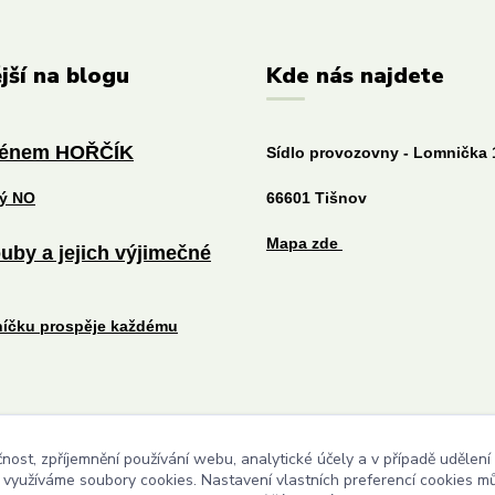
jší na blogu
Kde nás najdete
ménem HOŘČÍK
Sídlo provozovny - Lomnička 
tý NO
66601 Tišnov
Mapa zde
uby a jejich výjimečné
níčku prospěje každému
čnost, zpříjemnění používání webu, analytické účely a v případě udělení
Upravit sběr cookies.
y využíváme soubory cookies. Nastavení vlastních preferencí cookies mů