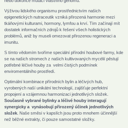
nebo dokonce mutací vlastního genomu.
Výživou lidského organismu prostřednictvím našich
epigenetických nutraceutik vzniká přirozená harmonie mezi
tkáňovými kulturami, hormony, lymfou a krví. Tím začínají mít
dostatek informačních zdrojů k řešení všech holistických
problémů, aniž by museli omezovat přirozenou regeneraci a
imunitu.
S tímto vědomím tvoříme speciální přírodní houbové farmy, kde
se na našich stromech z našich kultivovaných mycélií pěstují
potřebné léčivé houby za velmi čistých podmínek
enviromentálního prostředí.
Optimální kombinace přírodních bylin a léčivých hub,
vyrobených naší unikátní technologií, zajišťuje perfektní
propojení a vzájemnou harmonizaci jednotlivých složek.
Současně vybrané bylinky a léčivé houby interagují
synergicky a vynásobují přirozený účinek jednotlivých
složek
. Naše směsi v kapslích jsou proto mnohem účinnější
než běžné extrakty, či pouze samostatné složky.