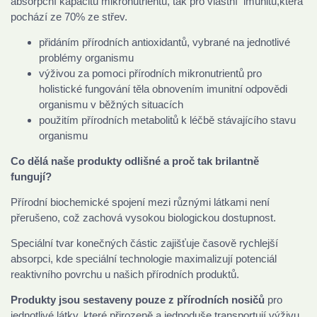
absorpční kapacitu mikronutrientů, tak pro vlastní imunitu,která
pochází ze 70% ze střev.
přidáním přírodních antioxidantů, vybrané na jednotlivé
problémy organismu
výživou za pomoci přírodních mikronutrientů pro
holistické fungování těla obnovením imunitní odpovědi
organismu v běžných situacích
použitím přírodních metabolitů k léčbě stávajícího stavu
organismu
Co dělá naše produkty odlišné a proč tak brilantně
fungují?
Přírodní biochemické spojení mezi různými látkami není
přerušeno, což zachová vysokou biologickou dostupnost.
Speciální tvar konečných částic zajišťuje časově rychlejší
absorpci, kde speciální technologie maximalizují potenciál
reaktivního povrchu u našich přírodních produktů.
Produkty jsou sestaveny pouze z přírodních nosičů
pro
jednotlivé látky, které přirozeně a jednoduše transportují výživu