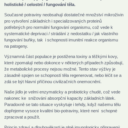
holistické / celostní / fungování těla.
Současné potraviny neobsahují dostatečné množství mikroživin
pro vytvoření základních i specializovaných proteinů
potřebných pro normální fungování organismu, což vede k
systematické deprivaci / strádání z nedostatku / jak vlastního
fungování buňky, tak i schopnosti imunitní reakce organismu
na patogeny.
Významná část populace je postižena toxiny a těžkými kovy,
které zpomalují nebo dokonce v některých případech způsobují,
že metabolické procesy nejsou možné. Tento stav výživy je
zásadně spojen se schopností těla regenerovat, nebo léčit se a
zdá se být hlavní příčinou civilizačních onemocnění.
Naše jídlo je velmi enzymaticky a probioticky chudé, což vede
nakonec ke snižování absorpční kapacity základních látek.
Paradoxně se tato situace vyskytuje i tehdy, když našemu tělu
dopřejeme vysoce kvalitní bio-potraviny, které není schopné
zpracovat a použít.
Princip zdraví a dlouhověkosti je plně imunologicky připravený