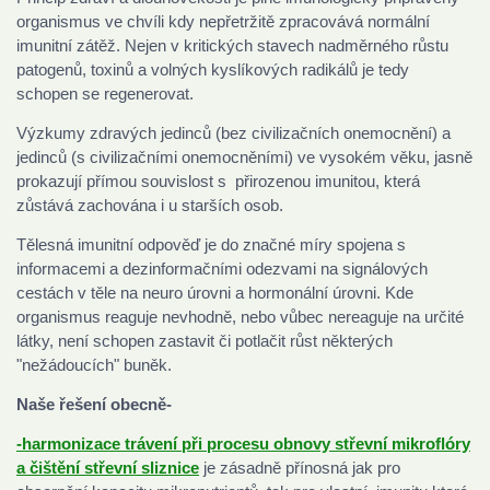
organismus ve chvíli kdy nepřetržitě zpracovává normální
imunitní zátěž. Nejen v kritických stavech nadměrného růstu
patogenů, toxinů a volných kyslíkových radikálů je tedy
schopen se regenerovat.
Výzkumy zdravých jedinců (bez civilizačních onemocnění) a
jedinců (s civilizačními onemocněními) ve vysokém věku, jasně
prokazují přímou souvislost s přirozenou imunitou, která
zůstává zachována i u starších osob.
Tělesná imunitní odpověď je do značné míry spojena s
informacemi a dezinformačními odezvami na signálových
cestách v těle na neuro úrovni a hormonální úrovni. Kde
organismus reaguje nevhodně, nebo vůbec nereaguje na určité
látky, není schopen zastavit či potlačit růst některých
"nežádoucích" buněk.
Naše řešení obecně-
-harmonizace trávení při procesu obnovy střevní mikroflóry
a čištění střevní sliznice
je zásadně přínosná jak pro