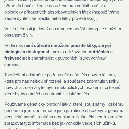
přímo do buněk. Tím je dosaženo maximálního účinku
biologicky přirozených absorbovatelných látek (nepoužíváme
žádné syntetické plnidla, nebo látky pro extrakci).
Ve skutečnosti je dosaženo mnohem vyšší absorpce s nižším
obsahem živin.
Podle nás
není důležité množství použité látky, ale její
biologická dostupnost
spolu s udržováním
nutričních a
frekvenčních
charakteristik původních "surových/raw"
surovin.
Toto řešení odstraňuje potřebu učit naše tělo novým látkám,
které pro nás nejsou přirozené, a současně zabraňuje vzniku
nových a zcela zbytečných metabolických usazenin, či toxinů,
které by bylo potřeba odstranit z lidského těla.
Používáme geneticky přírodní látky, které jsou známy lidskému
genomu a jejichž informace jsou již rutinně obsaženy v genomu
genetické paměti lidského organismu. Naše tělo nemá problém
zpracovat tyto informace bez jakýchkoliv vedlejších účinků,