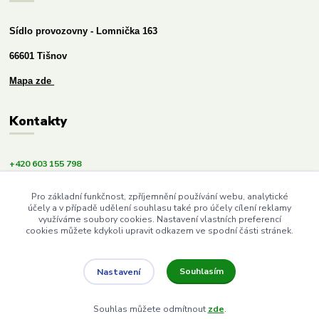
Sídlo provozovny - Lomnička 163
66601 Tišnov
Mapa zde
Kontakty
+420 603 155 798
info@budemezdravi.cz
Pro základní funkčnost, zpříjemnění používání webu, analytické
účely a v případě udělení souhlasu také pro účely cílení reklamy
využíváme soubory cookies. Nastavení vlastních preferencí
cookies můžete kdykoli upravit odkazem ve spodní části stránek.
Souhlasím
Nastavení
Upravit sběr cookies.
Souhlas můžete odmítnout
zde
.
Vytvořeno na
Eshop-rychle.cz